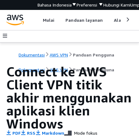
Bahasa Indonesia
Preferensi
Hubungi Kami
Ump
Mulai
Panduan layanan
Alat devel
Dokumentasi
AWS VPN
Panduan Pengguna
Connect ke AWS
Dokumentasi
AWS VPN
Panduan Pengguna
Client VPN titik
akhir menggunakan
aplikasi klien
Windows
PDF
RSS
Markdown
Mode fokus