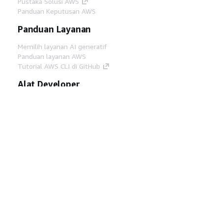
Pustaka Solusi AWS
Panduan Keputusan AWS
Panduan Layanan
Memilih layanan AI generatif
Panduan layanan AWS
Tutorial AWS CLI di GitHub
Alat Developer
Pustaka Contoh Kode AWS
AWS CLI
AWS Builder Center
Blog Alat Developer AWS
Tautan Bermanfaat
Unduh server MCP Dokumentasi AWS
Masuk ke Konsol AWS
AWS re:Post
Privasi
Syarat situs
Preferensi cookie
©