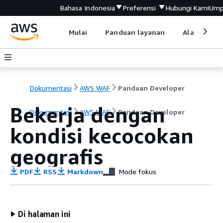
Bahasa Indonesia
Preferensi
Hubungi Kami
Ump
Mulai
Panduan layanan
Alat devel
Dokumentasi
AWS WAF
Panduan Developer
Bekerja dengan
Dokumentasi
AWS WAF
Panduan Developer
kondisi kecocokan
geografis
PDF
RSS
Markdown
Mode fokus
Di halaman ini