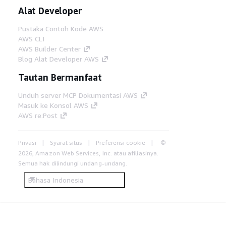
Alat Developer
Pustaka Contoh Kode AWS
AWS CLI
AWS Builder Center
Blog Alat Developer AWS
Tautan Bermanfaat
Unduh server MCP Dokumentasi AWS
Masuk ke Konsol AWS
AWS re:Post
Privasi
Syarat situs
Preferensi cookie
©
2026, Amazon Web Services, Inc. atau afiliasinya.
Semua hak dilindungi undang-undang.
Bahasa Indonesia