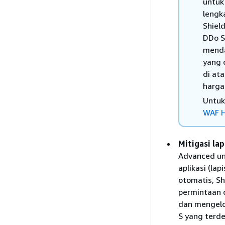
untuk
lengk
Shiel
DDo S
menda
yang 
di at
harga
Untuk
WAF 
Mitigasi la
Advanced un
aplikasi (la
otomatis, S
permintaan 
dan mengelo
S yang terd