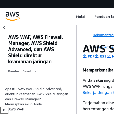
Mulai
Panduan l
Dokumentas
AWS WAF, AWS Firewall
Manager, AWS Shield
AWS S
Dokumentas
Advanced, dan AWS
Shield direktur
PDF
RSS
M
keamanan jaringan
Memperkenalkan
Panduan Developer
Anda sekarang 
AWS WAF fungsion
Apa itu AWS WAF, Shield Advanced,
Bekerja dengan 
direktur keamanan AWS Shield jaringan
dan Firewall Manager?
Terjemahan dise
Menyiapkan akun Anda
bertentangan den
AWS WAF