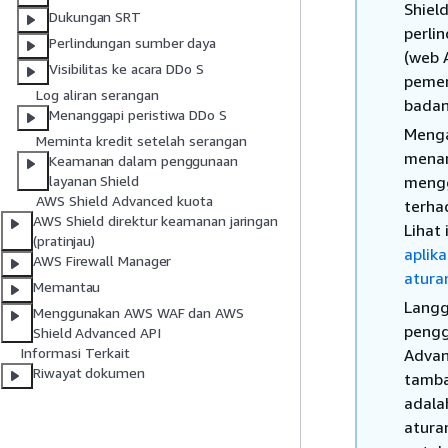
Shiel
Dukungan SRT
perli
Perlindungan sumber daya
(web 
Visibilitas ke acara DDo S
pemer
Log aliran serangan
badan
Menanggapi peristiwa DDo S
Menga
Meminta kredit setelah serangan
menam
Keamanan dalam penggunaan
mengg
layanan Shield
AWS Shield Advanced kuota
terha
AWS Shield direktur keamanan jaringan
Lihat
(pratinjau)
aplik
AWS Firewall Manager
atura
Memantau
Langg
Menggunakan AWS WAF dan AWS
pengg
Shield Advanced API
Informasi Terkait
Advan
Riwayat dokumen
tamba
adala
atura