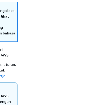
engakses
 lihat
ng
si bahasa
ni
. AWS
, aturan,
tuk
rja
.
n AWS
dengan