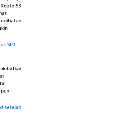
 Route 53
hat
terlibatan
gkin
tuk SRT
iakibatkan
at
ta
 pun
d setelah