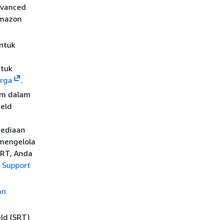
dvanced
Amazon
ntuk
ntuk
arga
.
am dalam
eld
sediaan
 mengelola
SRT, Anda
Support
an
ld (SRT)