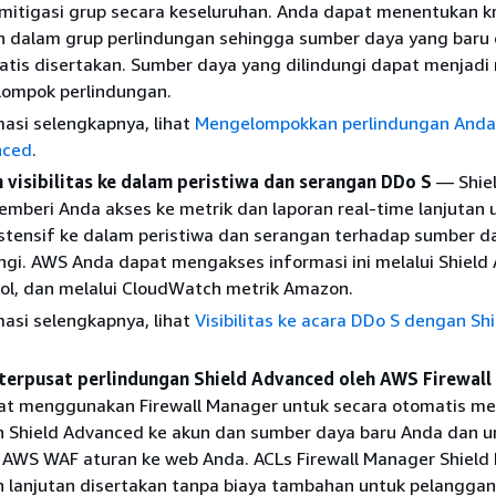
mitigasi grup secara keseluruhan. Anda dapat menentukan kr
 dalam grup perlindungan sehingga sumber daya yang baru d
tis disertakan. Sumber daya yang dilindungi dapat menjadi 
lompok perlindungan.
asi selengkapnya, lihat
Mengelompokkan perlindungan And
nced
.
 visibilitas ke dalam peristiwa dan serangan DDo S
— Shie
mberi Anda akses ke metrik dan laporan real-time lanjutan 
ekstensif ke dalam peristiwa dan serangan terhadap sumber 
ngi. AWS Anda dapat mengakses informasi ini melalui Shiel
sol, dan melalui CloudWatch metrik Amazon.
asi selengkapnya, lihat
Visibilitas ke acara DDo S dengan Shi
erpusat perlindungan Shield Advanced oleh AWS Firewal
t menggunakan Firewall Manager untuk secara otomatis m
n Shield Advanced ke akun dan sumber daya baru Anda dan u
AWS WAF aturan ke web Anda. ACLs Firewall Manager Shield 
n lanjutan disertakan tanpa biaya tambahan untuk pelanggan