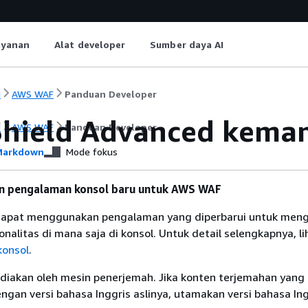
ayanan
Alat developer
Sumber daya AI
i
AWS WAF
Panduan Developer
hield Advanced kema
i
AWS WAF
Panduan Developer
arkdown
Mode fokus
 pengalaman konsol baru untuk AWS WAF
dapat menggunakan pengalaman yang diperbarui untuk men
alitas di mana saja di konsol. Untuk detail selengkapnya, li
konsol
.
diakan oleh mesin penerjemah. Jika konten terjemahan yang 
gan versi bahasa Inggris aslinya, utamakan versi bahasa Ing