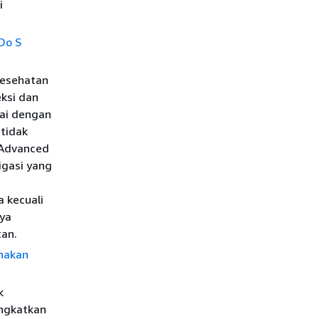
i
Do S
esehatan
ksi dan
uai dengan
 tidak
 Advanced
igasi yang
 kecuali
nya
tan.
nakan
k
ingkatkan