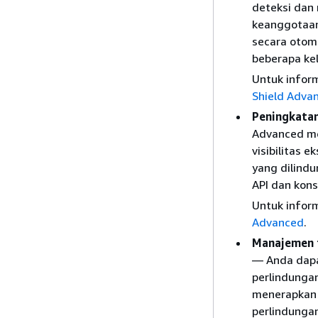
deteksi dan 
keanggotaan
secara otoma
beberapa ke
Untuk inform
Shield Adva
Peningkatan
Advanced me
visibilitas 
yang dilindu
API dan kon
Untuk inform
Advanced
.
Manajemen t
— Anda dapa
perlindunga
menerapkan 
perlindunga