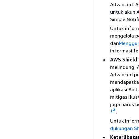
Advanced. A
untuk akun 
Simple Notif
Untuk infor
mengelola p
dan
Mengguna
informasi te
AWS Shield
melindungi 
Advanced pe
mendapatkan
aplikasi An
mitigasi ku
juga harus 
.
Untuk inform
dukungan Sh
Keterlibata