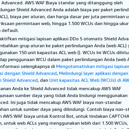
d Advanced. AWS WAF Biaya standar yang ditanggung oleh
ndungan Shield Advanced Anda adalah biaya per paket perlin
ACL), biaya per aturan, dan harga dasar per juta permintaan 
iksaan permintaan web, hingga 1.500 WCUs dan hingga uku
 default.
ktifkan mitigasi lapisan aplikasi DDo S otomatis Shield Adv
bahkan grup aturan ke paket perlindungan Anda (web ACL) 
unakan 150 unit kapasitas ACL web (). WCUs Ini WCUs dihit
dap penggunaan WCU dalam paket perlindungan Anda (web A
 informasi selengkapnya di
Mengotomatiskan mitigasi lapisa
asi dengan Shield Advanced
,
Melindungi layer aplikasi dengan
n Shield Advanced
, dan
Unit kapasitas ACL Web (WCUs) di A
anan Anda ke Shield Advanced tidak mencakup AWS WAF
unaan sumber daya yang tidak Anda lindungi menggunakan 
ced. Ini juga tidak mencakup AWS WAF biaya non-standar
han untuk sumber daya yang dilindungi. Contoh biaya non-s
h AWS WAF biaya untuk Kontrol Bot, untuk tindakan CAPTCH
n, untuk web ACLs yang menggunakan lebih dari 1.500 WCUs,