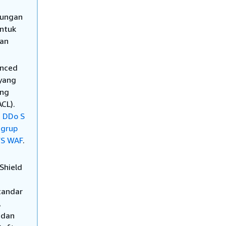
dungan
untuk
ran
anced
yang
ung
CL).
n DDo S
 grup
WS WAF
.
Shield
tandar
A
 dan