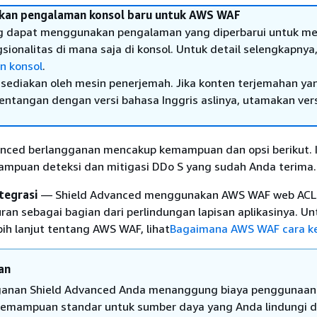
an pengalaman konsol baru untuk AWS WAF
g dapat menggunakan pengalaman yang diperbarui untuk m
onalitas di mana saja di konsol. Untuk detail selengkapnya,
n konsol
.
sediakan oleh mesin penerjemah. Jika konten terjemahan ya
tentangan dengan versi bahasa Inggris aslinya, utamakan ver
nced berlangganan mencakup kemampuan dan opsi berikut. I
mpuan deteksi dan mitigasi DDo S yang sudah Anda terima
tegrasi
— Shield Advanced menggunakan AWS WAF web ACLs
ran sebagai bagian dari perlindungan lapisan aplikasinya. Un
bih lanjut tentang AWS WAF, lihat
Bagaimana AWS WAF cara ke
an
anan Shield Advanced Anda menanggung biaya penggunaa
emampuan standar untuk sumber daya yang Anda lindungi 