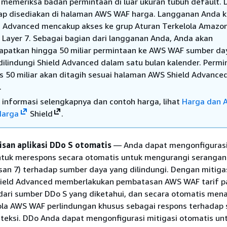
 memeriksa badan permintaan di luar ukuran tubuh default. 
ap disediakan di halaman AWS WAF harga. Langganan Anda k
d Advanced mencakup akses ke grup Aturan Terkelola Amazon
 Layer 7. Sebagai bagian dari langganan Anda, Anda akan
patkan hingga 50 miliar permintaan ke AWS WAF sumber da
dilindungi Shield Advanced dalam satu bulan kalender. Permi
as 50 miliar akan ditagih sesuai halaman AWS Shield Advance
.
 informasi selengkapnya dan contoh harga, lihat
Harga dan
Harga
Shield
.
pisan aplikasi DDo S otomatis
— Anda dapat mengonfigurasi
tuk merespons secara otomatis untuk mengurangi serangan 
pisan 7) terhadap sumber daya yang dilindungi. Dengan mitiga
hield Advanced memberlakukan pembatasan AWS WAF tarif 
dari sumber DDo S yang diketahui, dan secara otomatis me
la AWS WAF perlindungan khusus sebagai respons terhadap
eteksi. DDo Anda dapat mengonfigurasi mitigasi otomatis un