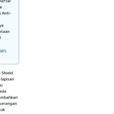
Daftar
e
 Anti-
ya
ntaan
d
AWS
 Shield
lapisan
si
pada
nambahkan
 serangan
tuk