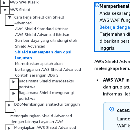
AWS WAF Klasik
Memperkenalk
AWS Shield
Anda sekaran
Cara kerja Shield dan Shield
AWS WAF fungsi
Advanced
Bekerja denga
AWS Shield Standard ikhtisar
Terjemahan di
AWS Shield Advanced ikhtisar
Sumber daya yang dilindungi oleh
diberikan ber
Shield Advanced
Inggris.
Shield Kemampuan dan opsi
lanjutan
AWS Shield Adva
Memutuskan apakah akan
melengkapi kema
berlangganan AWS Shield Advanced
Contoh serangan DDo S
AWS WAF in
Bagaimana Shield mendeteksi
dan grup atu
peristiwa
Bagaimana Shield mengurangi
informasi le
peristiwa
DDoMembangun arsitektur tangguh
catat
S
Menggabungkan Shield Advanced
Langg
dengan lainnya Layanan AWS
WAF k
Menyiapkan AWS Shield Advanced