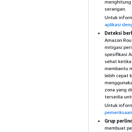
menghitung 
serangan.
Untuk inform
aplikasi de
Deteksi ber
Amazon Rout
mitigasi pe
spesifikasi 
sehat ketik
membantu me
lebih cepat 
menggunakan
zona yang di
tersedia un
Untuk inform
pemeriksaan
Grup perlin
membuat pen