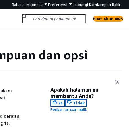
Bahasa Indonesia
Preferensi
Hubungi Kami
Umpan Balik
Buat Akun AWS
mpuan dan opsi
Apakah halaman ini
gakses
membantu Anda?
hat
Ya
Tidak
Berikan umpan balik
diberikan
gris.