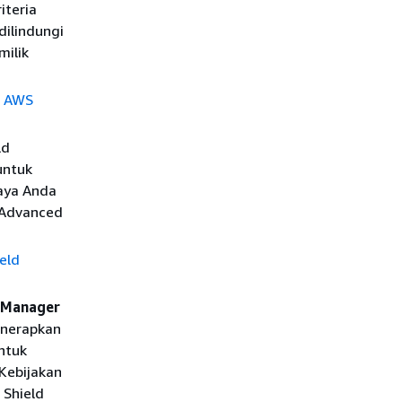
iteria
ilindungi
milik
a AWS
ld
untuk
daya Anda
d Advanced
eld
l Manager
enerapkan
ntuk
Kebijakan
 Shield