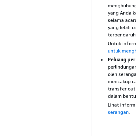
menghubungi
yang Anda k
selama acara
yang lebih c
terpengaruh 
Untuk inform
untuk mengh
Peluang per
perlindunga
oleh seranga
mencakup ca
transfer ou
dalam bentuk
Lihat inform
serangan
.