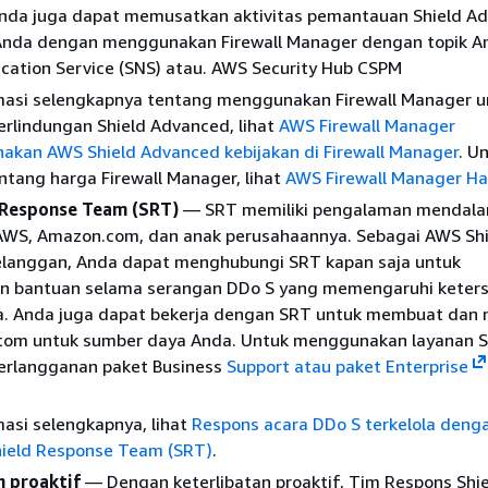
nda juga dapat memusatkan aktivitas pemantauan Shield A
Anda dengan menggunakan Firewall Manager dengan topik 
ication Service (SNS) atau. AWS Security Hub CSPM
masi selengkapnya tentang menggunakan Firewall Manager u
erlindungan Shield Advanced, lihat
AWS Firewall Manager
kan AWS Shield Advanced kebijakan di Firewall Manager
. U
ntang harga Firewall Manager, lihat
AWS Firewall Manager H
 Response Team (SRT)
— SRT memiliki pengalaman mendal
AWS, Amazon.com, dan anak perusahaannya. Sebagai AWS Shi
langgan, Anda dapat menghubungi SRT kapan saja untuk
 bantuan selama serangan DDo S yang memengaruhi keter
da. Anda juga dapat bekerja dengan SRT untuk membuat dan
stom untuk sumber daya Anda. Untuk menggunakan layanan 
berlangganan paket Business
Support atau paket Enterprise
asi selengkapnya, lihat
Respons acara DDo S terkelola deng
ield Response Team (SRT)
.
n proaktif
— Dengan keterlibatan proaktif, Tim Respons Shie