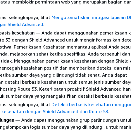
atau memblokir permintaan web yang merupakan bagian dar
asi selengkapnya, lihat
Mengotomatiskan mitigasi lapisan D
ngan Shield Advanced
.
basis kesehatan
— Anda dapat menggunakan pemeriksaan k
e 53 dengan Shield Advanced untuk menginformasikan dete
ristiwa. Pemeriksaan Kesehatan memantau aplikasi Anda ses
Anda, melaporkan sehat ketika spesifikasi Anda terpenuhi dan
a tidak. Menggunakan pemeriksaan kesehatan dengan Shield
ncegah kesalahan positif dan memberikan deteksi dan mit
ketika sumber daya yang dilindungi tidak sehat. Anda dapat
 deteksi berbasis kesehatan untuk semua jenis sumber daya
hosting Route 53. Keterlibatan proaktif Shield Advanced ha
tuk sumber daya yang mengaktifkan deteksi berbasis keseha
asi selengkapnya, lihat
Deteksi berbasis kesehatan menggu
 kesehatan dengan Shield Advanced dan Route 53
.
dungan
— Anda dapat menggunakan grup perlindungan untu
gelompokan logis sumber daya yang dilindungi, untuk men