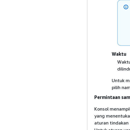
Waktu
Waktu
dilind
Untuk m
pilih na
Permintaan samp
Konsol menampil
yang menentukan
aturan tindakan
Untuk aturan y