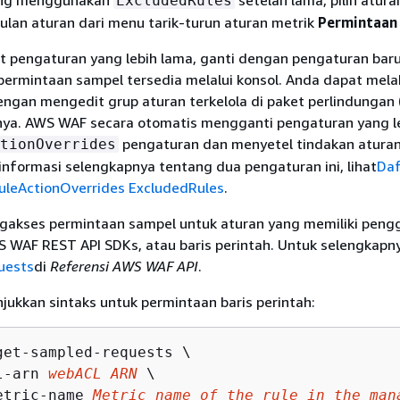
ExcludedRules
ulan aturan dari menu tarik-turun aturan metrik
Permintaan
at pengaturan yang lebih lama, ganti dengan pengaturan bar
ermintaan sampel tersedia melalui konsol. Anda dapat melak
engan mengedit grup aturan terkelola di paket perlindungan
a. AWS WAF secara otomatis mengganti pengaturan yang l
pengaturan dan menyetel tindakan aturan
tionOverrides
informasi selengkapnya tentang dua pengaturan ini, lihat
Daf
leActionOverrides ExcludedRules
.
akses permintaan sampel untuk aturan yang memiliki peng
 WAF REST API SDKs, atau baris perintah. Untuk selengkapnya
uests
di
Referensi AWS WAF API
.
njukkan sintaks untuk permintaan baris perintah:
get-sampled-requests \

l-arn 
webACL ARN
 \

etric-name 
Metric name of the rule in the man