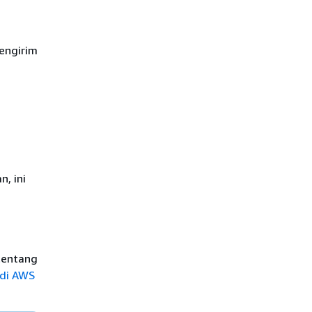
engirim
, ini
tentang
 di AWS