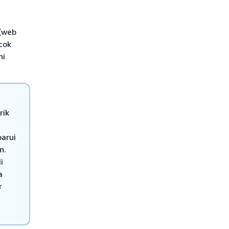
(web
cok
ni
rik
arui
n.
i
a
r