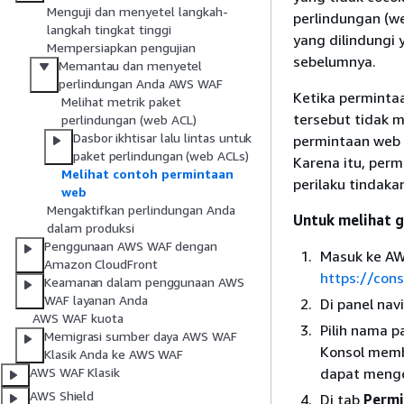
Menguji dan menyetel langkah-
perlindungan (w
langkah tingkat tinggi
yang dilindungi
Mempersiapkan pengujian
sebelumnya.
Memantau dan menyetel
perlindungan Anda AWS WAF
Ketika perminta
Melihat metrik paket
tersebut tidak 
perlindungan (web ACL)
Dasbor ikhtisar lalu lintas untuk
permintaan web 
paket perlindungan (web ACLs)
Karena itu, per
Melihat contoh permintaan
perilaku tindakan
web
Mengaktifkan perlindungan Anda
Untuk melihat 
dalam produksi
Penggunaan AWS WAF dengan
Masuk ke AW
Amazon CloudFront
https://co
Keamanan dalam penggunaan AWS
WAF layanan Anda
Di panel navi
AWS WAF kuota
Pilih nama p
Memigrasi sumber daya AWS WAF
Konsol memb
Klasik Anda ke AWS WAF
dapat menge
AWS WAF Klasik
AWS Shield
Di tab
Permi