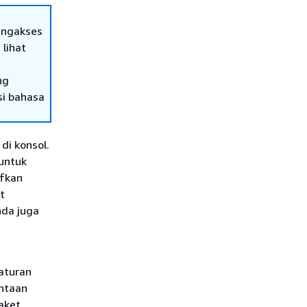
engakses
 lihat
ng
si bahasa
di konsol.
 untuk
ifkan
t
nda juga
aturan
intaan
aket