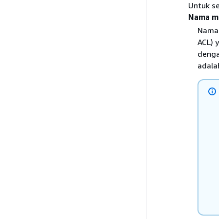
Untuk se
Nama m
Nama 
ACL) 
denga
adal