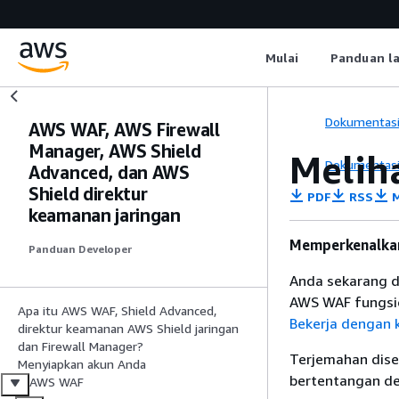
Mulai
Panduan l
Dokumentas
AWS WAF, AWS Firewall
Manager, AWS Shield
Melih
Dokumentas
Advanced, dan AWS
Shield direktur
PDF
RSS
M
keamanan jaringan
Memperkenalkan
Panduan Developer
Anda sekarang 
AWS WAF fungsion
Apa itu AWS WAF, Shield Advanced,
Bekerja dengan 
direktur keamanan AWS Shield jaringan
dan Firewall Manager?
Terjemahan dise
Menyiapkan akun Anda
bertentangan den
AWS WAF