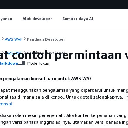
ayanan
Alat developer
Sumber daya AI
i
AWS WAF
Panduan Developer
at contoh permintaan
i
AWS WAF
Panduan Developer
arkdown
Mode fokus
 pengalaman konsol baru untuk AWS WAF
dapat menggunakan pengalaman yang diperbarui untuk men
alitas di mana saja di konsol. Untuk detail selengkapnya, li
konsol
.
diakan oleh mesin penerjemah. Jika konten terjemahan yang 
gan versi bahasa Inggris aslinya, utamakan versi bahasa Ing