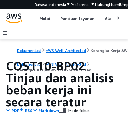
Bahasa Indonesia
Preferensi
Hubungi Kami
Ump
Mulai
Panduan layanan
Alat devel
Dokumentasi
AWS Well-Architected
Keran
COST10-BP02
Dokumentasi
AWS Well-Architected
Kerangka Kerja AWS Well-Architected
Tinjau dan analisis
beban kerja ini
secara teratur
PDF
RSS
Markdown
Mode fokus