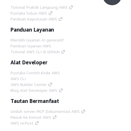
Tutorial Praktik Langsung AWS
Pustaka Solusi AWS
Panduan Keputusan AWS
Panduan Layanan
Memilih layanan AI generatif
Panduan layanan AWS
Tutorial AWS CLI di GitHub
Alat Developer
Pustaka Contoh Kode AWS
AWS CLI
AWS Builder Center
Blog Alat Developer AWS
Tautan Bermanfaat
Unduh server MCP Dokumentasi AWS
Masuk ke Konsol AWS
AWS re:Post