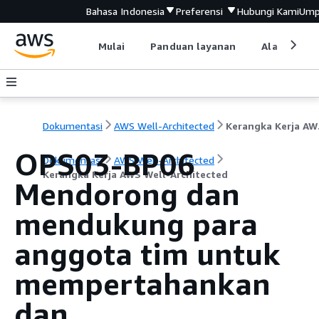
Bahasa Indonesia
Preferensi
Hubungi Kami
Ump
Mulai
Panduan layanan
Alat devel
Dokumentasi
AWS Well-Architected
Keran
OPS03-BP06
Dokumentasi
AWS Well-Architected
Kerangka Kerja AWS Well-Architected
Mendorong dan
mendukung para
anggota tim untuk
mempertahankan
dan