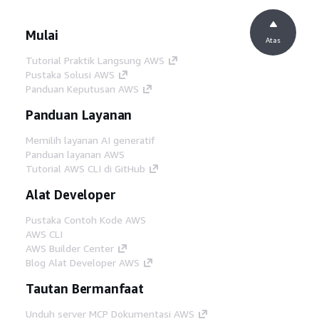
Mulai
Atas
Tutorial Praktik Langsung AWS
Pustaka Solusi AWS
Panduan Keputusan AWS
Panduan Layanan
Memilih layanan AI generatif
Panduan layanan AWS
Tutorial AWS CLI di GitHub
Alat Developer
Pustaka Contoh Kode AWS
AWS CLI
AWS Builder Center
Blog Alat Developer AWS
Tautan Bermanfaat
Unduh server MCP Dokumentasi AWS