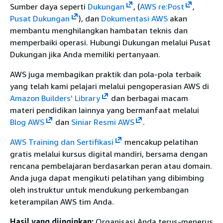
Sumber daya seperti
Dukungan
, (
AWS re:Post
,
Pusat Dukungan
), dan
Dokumentasi AWS
akan
membantu menghilangkan hambatan teknis dan
memperbaiki operasi. Hubungi Dukungan melalui Pusat
Dukungan jika Anda memiliki pertanyaan.
AWS juga membagikan praktik dan pola-pola terbaik
yang telah kami pelajari melalui pengoperasian AWS di
Amazon Builders' Library
dan berbagai macam
materi pendidikan lainnya yang bermanfaat melalui
Blog AWS
dan
Siniar Resmi AWS
.
AWS Training dan Sertifikasi
mencakup pelatihan
gratis melalui kursus digital mandiri, bersama dengan
rencana pembelajaran berdasarkan peran atau domain.
Anda juga dapat mengikuti pelatihan yang dibimbing
oleh instruktur untuk mendukung perkembangan
keterampilan AWS tim Anda.
Hasil yang diinginkan:
Organisasi Anda terus-menerus