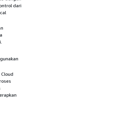
ntrol dari
cal
an
ra
i.
ggunakan
 Cloud
roses
s
erapkan