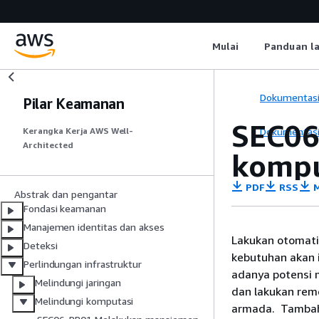
Mulai
Panduan l
Dokumentas
Pilar Keamanan
SEC06
Dokumentas
Kerangka Kerja AWS Well-
Architected
kompu
PDF
RSS
M
Abstrak dan pengantar
Fondasi keamanan
Manajemen identitas dan akses
Lakukan otomati
Deteksi
kebutuhan akan 
Perlindungan infrastruktur
adanya potensi 
Melindungi jaringan
dan lakukan rem
Melindungi komputasi
armada. Tambah