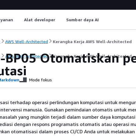
ayanan
Alat developer
Sumber daya AI
i
AWS Well-Architected
Kerangka Kerja AWS Well-Architected
-BP05 Otomatiskan pe
i
AWS Well-Architected
Kerangka Kerja AWS Well-Architected
tasi
arkdown
Mode fokus
sasi terhadap operasi perlindungan komputasi untuk mengu
intervensi manusia. Gunakan pemindaian otomatis untuk me
masalah yang mungkin terjadi dalam sumber daya komputasi
ediasi dengan respons programatis otomatis atau operasi 
kan otomatisasi dalam proses CI/CD Anda untuk melakukan