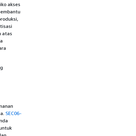
iko akses
 membantu
roduksi,
tisasi
 atas
da
ara
g
amanan
da.
SEC06-
Anda
 untuk
dan