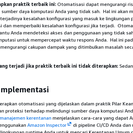
kan praktik terbaik ini:
Otomatisasi dapat mengurangi ris
sumber daya komputasi Anda yang tidak sah. Hal ini akan
erjadinya kesalahan konfigurasi yang masuk ke lingkungan p
 dan memperbaiki kesalahan konfigurasi jika terjadi. Otoma
ntu Anda mendeteksi akses dan penggunaan yang tidak sah
putasi untuk mempercepat waktu respons Anda. Hal ini pa
t mengurangi cakupan dampak yang ditimbulkan masalah sec
ang terjadi jika praktik terbaik ini tidak diterapkan:
Sedan
implementasi
rapkan otomatisasi yang dijelaskan dalam praktik Pilar Ke
n proteksi terhadap melindungi sumber daya komputasi An
 manajemen kerentanan
menjelaskan cara-cara yang dapat 
menggunakan
Amazon Inspector
di pipeline CI/CD Anda dan
 lingkungan runtime Anda untuk mencari Kerentanan Umum 