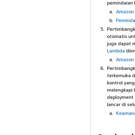
pemindaian 
Amazon 
Peminda
Pertimbangk
otomatis un
juga dapat 
Lambda
diin
Amazon 
Pertimbangk
terkemuka di
kontrol yang
melengkapi 
deployment 
lancar di se
Keamana