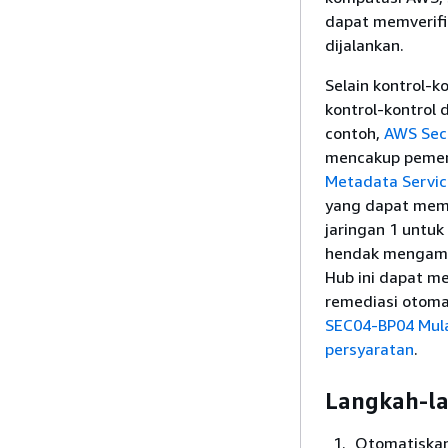
dapat memverifi
dijalankan.
Selain kontrol-k
kontrol-kontrol
contoh,
AWS Sec
mencakup pemer
Metadata Servic
yang dapat memb
jaringan 1 untuk
hendak mengambi
Hub ini dapat m
remediasi otomat
SEC04-BP04 Mula
persyaratan
.
Langkah-l
Otomatiskan