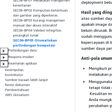
SEC06-BP01 Melakukan manajemen
deployment beba
kerentanan
SEC06-BP02 Komputasi ketentuan
Hasil yang diing
dari gambar yang diperkeras
atas sumber day
SEC06-BP03 Kurangi manajemen
apakah image da
manual dan akses interaktif
belum dirusak. 
SEC06-BP04 Validasi integritas
perangkat lunak
sudah menggunak
SEC06-BP05 Otomatiskan
kepercayaan di 
perlindungan komputasi
sumber daya yan
Perlindungan data
Respons insiden
Anti-pola umum
Keamanan aplikasi
Mengikuti pr
Kesimpulan
melakukan p
Kontributor
Sumber bacaan lebih lanjut
Menggunakan
Revisi dokumen
tetapi tida
Pemberitahuan
Kesulitan m
AWS Glosarium
Anda mungki
perubahan-p