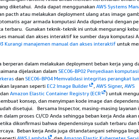
yang diketahui. Anda dapat menggunakan
AWS Systems Man
n pacth atau melakukan deployment ulang atas image gamb
 otomatis agar armada komputasi Anda diperbarui dengan p
ka terbaru. Gunakan teknik-teknik ini untuk mengurangi keb
ses manual dan akses interaktif ke sumber daya komputasi A
3 Kurangi manajemen manual dan akses interaktif
untuk mem
a berperan dalam melakukan deployment beban kerja yang d
gaimana dijelaskan dalam
SEC06-BP02 Penyediaan komputasi 
rkeras
dan
SEC06-BP04 Memvalidasi integritas perangkat lu
kan layanan seperti
EC2 Image Builder
,
AWS Signer
,
AWS
 dan
Amazon Elastic Container Registry (ECR
) untuk meng
membuat konsep, dan menyimpan kode image dan dependens
sudah disetujui. Bersama Inspector, masing-masing layanan i
 dalam proses CI/CD Anda sehingga beban kerja Anda akan
ketika dikonfirmasi bahwa dependensinya sudah terbaru dan 
ercaya. Beban kerja Anda juga ditandatangani sehingga ling
seperti
AWS Lambda
dan
Amazon Elastic Kubernetes Servi