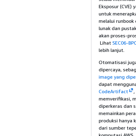
Eksposur (CVE) 
untuk menerapka
melalui runbook
lunak dan pusta
akan proses-pro
Lihat
SEC06-BP0
lebih lanjut.
Otomatisasi jug
dipercaya, seba
image yang dipe
dapat mengguna
CodeArtifact
,
memverifikasi, 
diperkeras dan 
memainkan peran
produksi hanya 
dari sumber tep
komputasi AWS, 