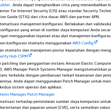
uilder
. Anda dapat menghasilkan citra yang menambahkan ko
enter for Internet Security (CIS) atau standar Security Techni
on Guide (STIG) dari citra dasar AWS dan partner APN.
tomatisasi manajemen konfigurasi. Berlakukan dan validasik
-konfigurasi yang aman di sumber daya komputasi Anda seca
ngan menggunakan layanan atau alat manajemen konfiguras
en konfigurasi otomatis menggunakan
AWS Config
n otomatis dan manajemen postur kepatuhan dengan men
urity Hub CSPM
 patching dan penggantian instans Amazon Elastic Compute
). AWS Manajer Patch Systems Manager mengotomatiskan p
stans terkelola dengan pembaruan terkait keamanan dan jeni
ainnya. Anda dapat menggunakan Patch Manager untuk men
kedua sistem operasi dan aplikasi.
tems Manager Patch Manager
matisasi terhadap pemindaian sumber daya komputasi untuk
erentanan dan paparan umum (CVE), serta sematkan solusi