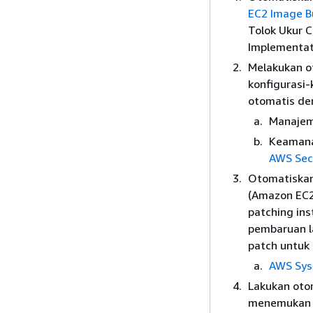
EC2 Image B
Tolok Ukur C
Implementati
Melakukan o
konfigurasi
otomatis de
Manajem
Keamana
AWS Sec
Otomatiskan
(Amazon EC2
patching in
pembaruan l
patch untuk 
AWS Sys
Lakukan oto
menemukan k