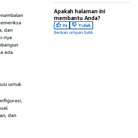
Apakah halaman ini
enambalan
membantu Anda?
memeriksa
Ya
Tidak
a, dan
Berikan umpan balik
si-nya
embangun
ka ada
lusi untuk
nfigurasi,
ual.
an, dan