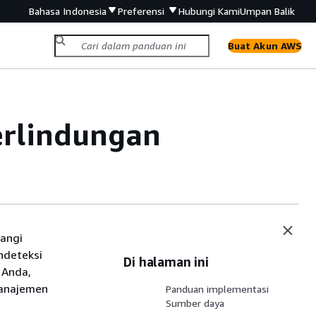
Bahasa Indonesia
Preferensi
Hubungi Kami
Umpan Balik
Buat Akun AWS
rlindungan
rangi
ndeteksi
Di halaman ini
 Anda,
manajemen
Panduan implementasi
Sumber daya