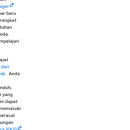
ager
ar baru
erangkat
utuhan
nda.
pelajari
apat
dari
nak
. Anda
unduh,
i yang
ni dapat
 memasuki
berasal
kungan
ce (EKS)