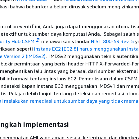
kasi bahwa beban kerja belum dirusak sebelum mengizinkan
ontrol preventif ini, Anda juga dapat menggunakan otomatis
 detektif untuk sumber daya komputasi Anda. Sebagai salah 
urity Hub CSPM
menawarkan standar
NIST 800-53 Rev. 5
y
iksaan seperti
instans EC2 [EC2.8] harus menggunakan Inst
e Version 2 (IMDSv2)
. IMDSv2 menggunakan teknik autentikas
lokir permintaan yang berisi header HTTP X-Forwarded-For
 menghentikan lalu lintas yang berasal dari sumber eksternal
l informasi tentang instans EC2. Pemeriksaan dalam CSPM 
endeteksi kapan instans EC2 menggunakan IMDSv1 dan memu
is. Pelajari lebih lanjut tentang deteksi dan remediasi otoma
i melakukan remediasi untuk sumber daya yang tidak mema
angkah implementasi
 pembuatan AMI yang aman, sesuai ketentuan, dan diperke