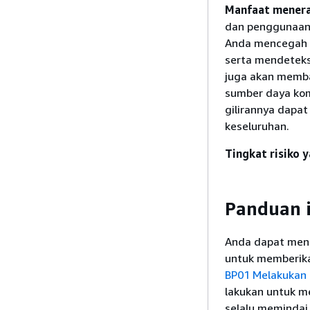
Manfaat menerap
dan penggunaan 
Anda mencegah t
serta mendeteksi
juga akan memba
sumber daya kom
gilirannya dapa
keseluruhan.
Tingkat risiko y
Panduan 
Anda dapat mene
untuk memberika
BP01 Melakukan
lakukan untuk 
selalu memindai