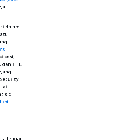
nya
asi dalam
satu
ang
ans
i sesi,
, dan TTL
 yang
Security
lai
tis di
tuhi
ras dengan