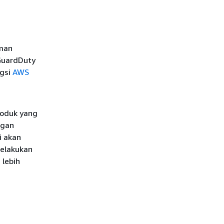
man
GuardDuty
ngsi
AWS
roduk yang
ngan
i akan
elakukan
lebih