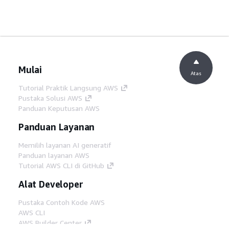
Mulai
Atas
Tutorial Praktik Langsung AWS
Pustaka Solusi AWS
Panduan Keputusan AWS
Panduan Layanan
Memilih layanan AI generatif
Panduan layanan AWS
Tutorial AWS CLI di GitHub
Alat Developer
Pustaka Contoh Kode AWS
AWS CLI
AWS Builder Center