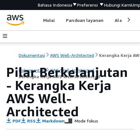
Bahasa Indonesia
Preferensi
Hubungi Kami
Ump
Mulai
Panduan layanan
Alat devel
Dokumentasi
AWS Well-Architected
Keran
Pilar Berkelanjutan
Dokumentasi
AWS Well-Architected
Kerangka Kerja AWS Well-Architected
- Kerangka Kerja
AWS Well-
Architected
PDF
RSS
Markdown
Mode fokus