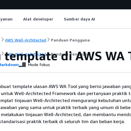
ayanan
Alat developer
Sumber daya AI
i
AWS Well-Architected
Panduan Pengguna
u template di AWS WA 
i
AWS Well-Architected
Panduan Pengguna
arkdown
Mode fokus
uat template ulasan AWS WA Tool yang berisi jawaban yang
 untuk Well-Architected Framework dan pertanyaan praktik t
emplat tinjauan Well-Architected mengurangi kebutuhan unt
jawaban yang sama untuk praktik terbaik yang umum di beb
t melakukan tinjauan Well-Architected, dan membantu mend
standarisasi praktik terbaik di seluruh tim dan beban kerja.