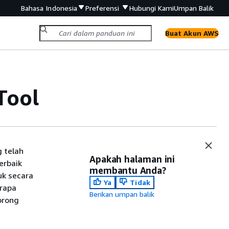
Bahasa Indonesia
Preferensi
Hubungi Kami
Umpan Balik
Buat Akun AWS
Tool
 telah
Apakah halaman ini
erbaik
membantu Anda?
uk secara
Ya
Tidak
erapa
Berikan umpan balik
orong