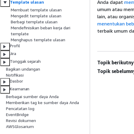
Anda dapat
mem
Template ulasan
umum atau memb
Membuat template ulasan
Mengedit template ulasan
lain, atau organ
Berbagi template ulasan
menentukan beba
Mendefinisikan beban kerja dari
terbaik umum da
template
Menghapus template ulasan
Profil
Jira
Tonggak sejarah
Topik berikutny
Bagikan undangan
Topik sebelumn
Notifikasi
Dasbor
Keamanan
Berbagai sumber daya Anda
Memberikan tag ke sumber daya Anda
Pencatatan log
EventBridge
Revisi dokumen
AWSGlosarium