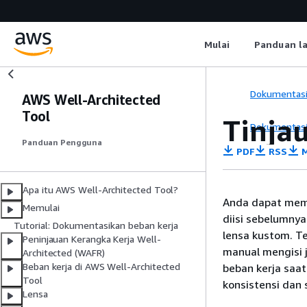
Mulai
Panduan l
Dokumentas
AWS Well-Architected
Tool
Tinja
Dokumentas
Panduan Pengguna
PDF
RSS
M
Apa itu AWS Well-Architected Tool?
Anda dapat memb
Memulai
diisi sebelumnya
Tutorial: Dokumentasikan beban kerja
lensa kustom. T
Peninjauan Kerangka Kerja Well-
manual mengisi 
Architected (WAFR)
Beban kerja di AWS Well-Architected
beban kerja saa
Tool
konsistensi dan 
Lensa