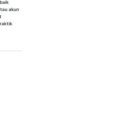
baik
tau akun
t
aktik