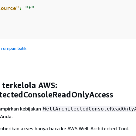
source"
: 
"*"
n umpan balik
 terkelola AWS:
itectedConsoleReadOnlyAccess
mpirkan kebijakan
WellArchitectedConsoleReadOnly
 Anda.
emberikan akses hanya baca ke AWS Well-Architected Tool.