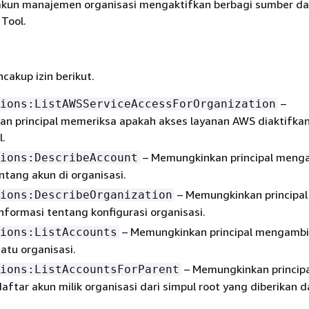
kun manajemen organisasi mengaktifkan berbagi sumber d
Tool.
cakup izin berikut.
–
ions:ListAWSServiceAccessForOrganization
n principal memeriksa apakah akses layanan AWS diaktifka
.
– Memungkinkan principal meng
ions:DescribeAccount
ntang akun di organisasi.
– Memungkinkan principal
ions:DescribeOrganization
formasi tentang konfigurasi organisasi.
– Memungkinkan principal mengambi
ions:ListAccounts
uatu organisasi.
– Memungkinkan principa
ions:ListAccountsForParent
ftar akun milik organisasi dari simpul root yang diberikan 