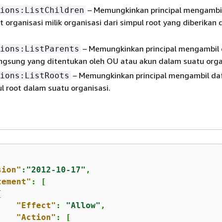
– Memungkinkan principal mengambi
ions:ListChildren
t organisasi milik organisasi dari simpul root yang diberikan
– Memungkinkan principal mengambil 
ions:ListParents
ngsung yang ditentukan oleh OU atau akun dalam suatu orga
– Memungkinkan principal mengambil da
ions:ListRoots
 root dalam suatu organisasi.
sion"
:
"2012-10-17"
,

tement"
: [

{
"Effect"
: 
"Allow"
,

"Action"
: [
