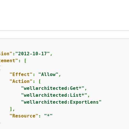
sion"
:
"2012-10-17"
,

tement"
: [

{
"Effect"
: 
"Allow"
,

"Action"
: [

"wellarchitected:Get*"
,

"wellarchitected:List*"
,

"wellarchitected:ExportLens"
   ],

"Resource"
: 
"*"

