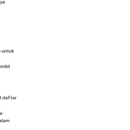
aya
n untuk
ambil
l daftar
l
dalam