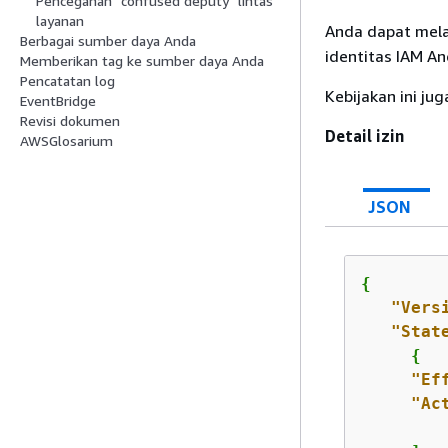
Pencegahan "confused deputy" lintas
layanan
Anda dapat mela
Berbagai sumber daya Anda
identitas IAM An
Memberikan tag ke sumber daya Anda
Pencatatan log
Kebijakan ini j
EventBridge
Revisi dokumen
Detail izin
AWSGlosarium
JSON
{
"Vers
"Stat
{
"Ef
"Ac