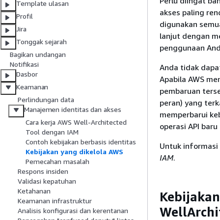
Perlu diingat ba
Template ulasan
akses paling re
Profil
digunakan semua
Jira
lanjut dengan 
Tonggak sejarah
penggunaan And
Bagikan undangan
Notifikasi
Anda tidak dapa
Dasbor
Apabila AWS mem
Keamanan
pembaruan terse
Perlindungan data
peran) yang ter
Manajemen identitas dan akses
memperbarui keb
Cara kerja AWS Well-Architected
operasi API baru
Tool dengan IAM
Contoh kebijakan berbasis identitas
Untuk informasi 
Kebijakan yang dikelola AWS
IAM
.
Pemecahan masalah
Respons insiden
Validasi kepatuhan
Ketahanan
Kebijakan
Keamanan infrastruktur
WellArchi
Analisis konfigurasi dan kerentanan