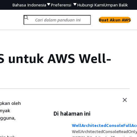
Bahasa Indonesia
Preferensi
Hubungi Kami
Umpan Balik
Buat Akun AWS
S untuk AWS Well-
pkan oleh
anyak
Di halaman ini
ngguna,
WellArchitectedConsoleFullAc
WellArchitectedConsoleReadOnl