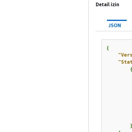
Detail izin
JSON
{
"Ver
"Sta
         
        }