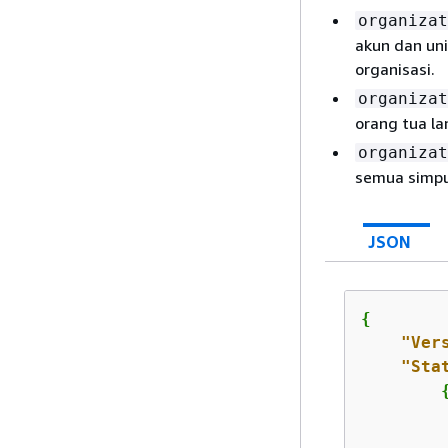
organizat
akun dan uni
organisasi.
organizat
orang tua la
organizat
semua simpul
JSON
{
"Ver
"Sta