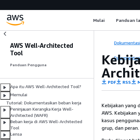
Mulai
Panduan l
Dokumentas
AWS Well-Architected
Tool
Kebij
Dokumentas
Panduan Pengguna
Archi
PDF
RSS
M
Apa itu AWS Well-Architected Tool?
Memulai
Tutorial: Dokumentasikan beban kerja
Kebijakan yang d
Peninjauan Kerangka Kerja Well-
AWS. Kebijakan 
Architected (WAFR)
kasus penggunaa
Beban kerja di AWS Well-Architected
grup, dan peran.
Tool
Lensa