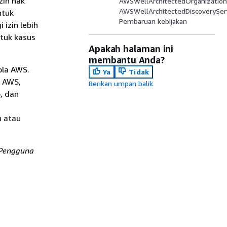
zin hak
AWSWellArchitectedOrganizations
AWSWellArchitectedDiscoveryServ
ntuk
Pembaruan kebijakan
izin lebih
tuk kasus
Apakah halaman ini
membantu Anda?
ola AWS.
Ya
Tidak
a AWS,
Berikan umpan balik
, dan
n atau
Pengguna