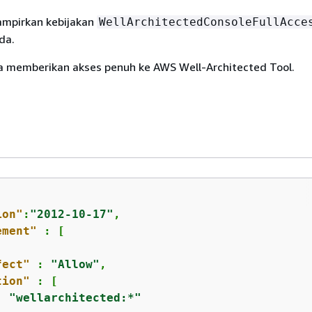
mpirkan kebijakan
WellArchitectedConsoleFullAcce
da.
uga memberikan akses penuh ke AWS Well-Architected Tool.
ion"
:
"2012-10-17"
,

ement"
 : [  

fect"
 : 
"Allow"
,

tion"
 : [

"wellarchitected:*"