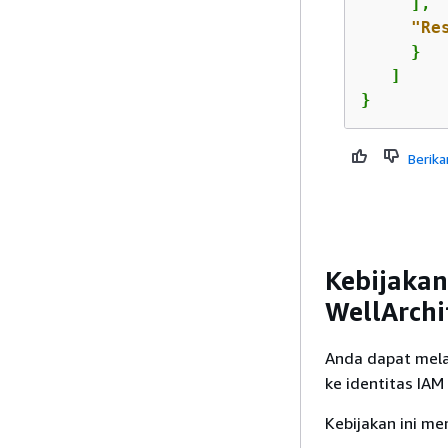
     ],

"Re
     }

   ]

}
Berika
Kebijakan
WellArch
Anda dapat mela
ke identitas IAM
Kebijakan ini m