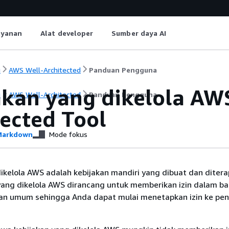
ayanan
Alat developer
Sumber daya AI
i
AWS Well-Architected
Panduan Pengguna
akan yang dikelola AW
i
AWS Well-Architected
Panduan Pengguna
tected Tool
arkdown
Mode fokus
ikelola AWS adalah kebijakan mandiri yang dibuat dan ditera
yang dikelola AWS dirancang untuk memberikan izin dalam b
n umum sehingga Anda dapat mulai menetapkan izin ke pe