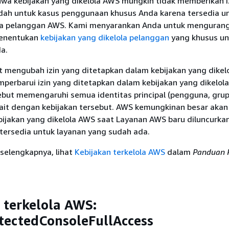
hwa kebijakan yang dikelola AWS mungkin tidak memberikan i
ndah untuk kasus penggunaan khusus Anda karena tersedia u
 pelanggan AWS. Kami menyarankan Anda untuk mengurangi 
menentukan
kebijakan yang dikelola pelanggan
yang khusus un
a.
t mengubah izin yang ditetapkan dalam kebijakan yang dikel
perbarui izin yang ditetapkan dalam kebijakan yang dikelol
but memengaruhi semua identitas principal (pengguna, grup
kait dengan kebijakan tersebut. AWS kemungkinan besar akan
ijakan yang dikelola AWS saat Layanan AWS baru diluncurka
 tersedia untuk layanan yang sudah ada.
selengkapnya, lihat
Kebijakan terkelola AWS
dalam
Panduan 
 terkelola AWS:
tectedConsoleFullAccess