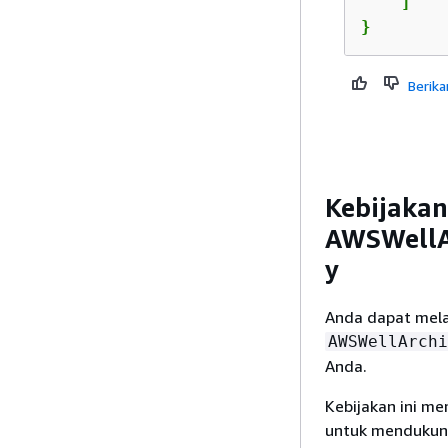
    ]

}
Berika
Kebijakan
AWSWellAr
y
Anda dapat mela
AWSWellArchi
Anda.
Kebijakan ini me
untuk mendukung 