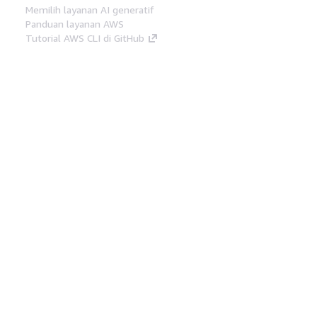
Memilih layanan AI generatif
Panduan layanan AWS
Tutorial AWS CLI di GitHub
Alat Developer
Pustaka Contoh Kode AWS
AWS CLI
AWS Builder Center
Blog Alat Developer AWS
Tautan Bermanfaat
Unduh server MCP Dokumentasi AWS
Masuk ke Konsol AWS
AWS re:Post
Privasi
Syarat situs
Preferensi cookie
©
2026, Amazon Web Services, Inc. atau afiliasinya.
Semua hak dilindungi undang-undang.
Bahasa Indonesia