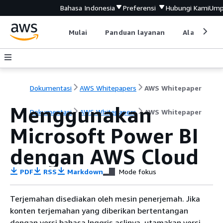
Bahasa Indonesia
Preferensi
Hubungi Kami
Ump
Mulai
Panduan layanan
Alat devel
Dokumentasi
AWS Whitepapers
AWS Whitepaper
Menggunakan
Dokumentasi
AWS Whitepapers
AWS Whitepaper
Microsoft Power BI
dengan AWS Cloud
PDF
RSS
Markdown
Mode fokus
Terjemahan disediakan oleh mesin penerjemah. Jika
konten terjemahan yang diberikan bertentangan
dengan versi bahasa Inggris aslinya, utamakan versi