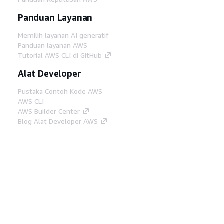
Panduan Layanan
Memilih layanan AI generatif
Panduan layanan AWS
Tutorial AWS CLI di GitHub
Alat Developer
Pustaka Contoh Kode AWS
AWS CLI
AWS Builder Center
Blog Alat Developer AWS
Tautan Bermanfaat
Unduh server MCP Dokumentasi AWS
Masuk ke Konsol AWS
AWS re:Post
Privasi
Syarat situs
Preferensi cookie
©
2026, Amazon Web Services, Inc. atau afiliasinya.