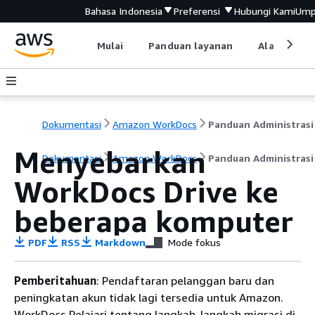
Bahasa Indonesia
Preferensi
Hubungi Kami
Ump
Mulai
Panduan layanan
Alat devel
Dokumentasi
Amazon WorkDocs
Panduan Administrasi
Menyebarkan
Dokumentasi
Amazon WorkDocs
Panduan Administrasi
WorkDocs Drive ke
beberapa komputer
PDF
RSS
Markdown
Mode fokus
Pemberitahuan
: Pendaftaran pelanggan baru dan
peningkatan akun tidak lagi tersedia untuk Amazon.
WorkDocs Pelajari tentang langkah-langkah migrasi di