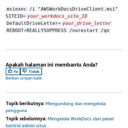
msiexec /i "AWSWorkDocsDriveClient.msi"
SITEID=
your_workdocs_site_ID
DefaultDriveLetter=
your_drive_letter
REBOOT=REALLYSUPPRESS /norestart /qn
Apakah halaman ini membantu Anda?
Ya
Tidak
Berikan umpan balik
Topik berikutnya:
Mengundang dan mengelola
pengguna
Topik sebelumnya:
Mengelola WorkDocs dari panel
kontrol admin situs