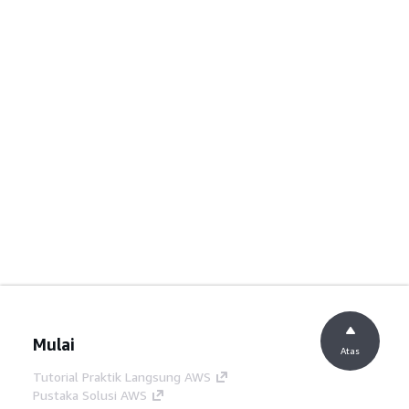
Mulai
Atas
Tutorial Praktik Langsung AWS
Pustaka Solusi AWS