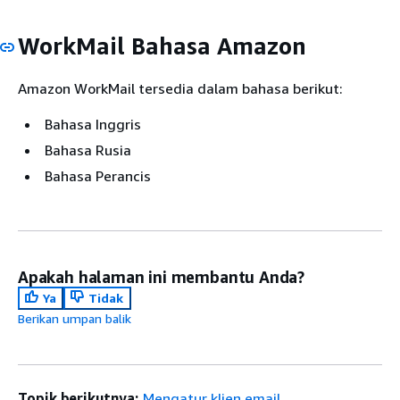
WorkMail Bahasa Amazon
Amazon WorkMail tersedia dalam bahasa berikut:
Bahasa Inggris
Bahasa Rusia
Bahasa Perancis
Apakah halaman ini membantu Anda?
Ya
Tidak
Berikan umpan balik
Topik berikutnya:
Mengatur klien email