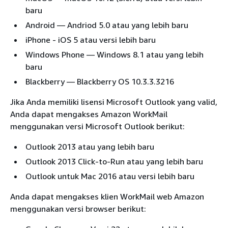
baru
Android — Andriod 5.0 atau yang lebih baru
iPhone - iOS 5 atau versi lebih baru
Windows Phone — Windows 8.1 atau yang lebih
baru
Blackberry — Blackberry OS 10.3.3.3216
Jika Anda memiliki lisensi Microsoft Outlook yang valid,
Anda dapat mengakses Amazon WorkMail
menggunakan versi Microsoft Outlook berikut:
Outlook 2013 atau yang lebih baru
Outlook 2013 Click-to-Run atau yang lebih baru
Outlook untuk Mac 2016 atau versi lebih baru
Anda dapat mengakses klien WorkMail web Amazon
menggunakan versi browser berikut: