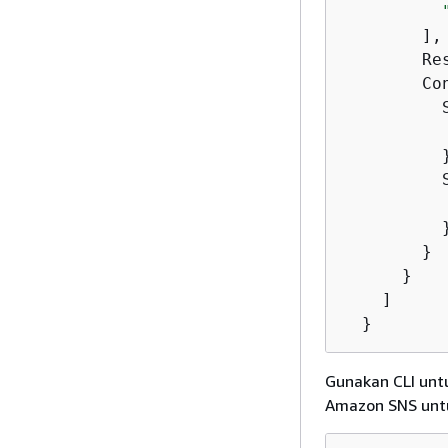
        ],

        Re
        Co
          
          }
          
          }
        }

      }

    ]

  }
Gunakan CLI unt
Amazon SNS untu