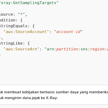
"xray:GetSamplingTargets"
source: 
"*"
,

ndition: 
{
StringEquals: 
{
"aws:SourceAccount"
: 
"
account-id
"
,

StringLike: 
{
"aws:SourceArn"
: 
"arn:
partition
:sns:
region
:


uk membuat kebijakan berbasis sumber daya yang memberika
k mengirim data jejak ke X-Ray: