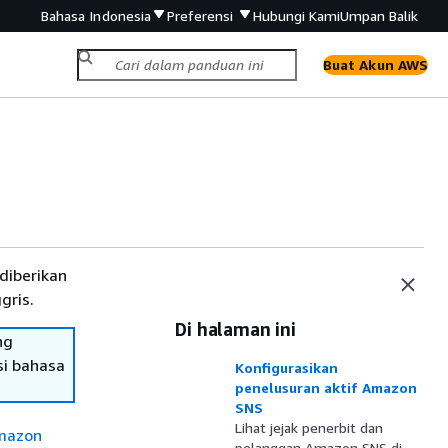
Bahasa Indonesia
Preferensi
Hubungi Kami
Umpan Balik
Buat Akun AWS
diberikan
gris.
Di halaman ini
ng
si bahasa
Konfigurasikan
penelusuran aktif Amazon
SNS
Lihat jejak penerbit dan
Amazon
pelanggan Amazon SNS di