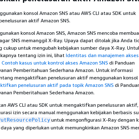
ggunakan konsol Amazon SNS atau AWS CLI atau SDK untuk
penelusuran aktif Amazon SNS.
gunakan konsol Amazon SNS, Amazon SNS mencoba membuat
 agar SNS memanggil X-Ray. Upaya dapat ditolak jika Anda ti
ang cukup untuk mengubah kebijakan sumber daya X-Ray. Untu
kapnya tentang izin ini, lihat
Identitas dan manajemen akses
 Contoh kasus untuk kontrol akses Amazon SNS
di Panduan
anan Pemberitahuan Sederhana Amazon. Untuk informasi
ntang mengaktifkan penelusuran aktif menggunakan konso
ktifkan penelusuran aktif pada topik Amazon SNS
di Pandua
anan Pemberitahuan Sederhana Amazon.
n AWS CLI atau SDK untuk mengaktifkan penelusuran aktif,
urasi izin secara manual menggunakan kebijakan berbasis s
untuk mengonfigurasi X-Ray dengan k
PutResourcePolicy
 daya yang diperlukan untuk memungkinkan Amazon SNS me