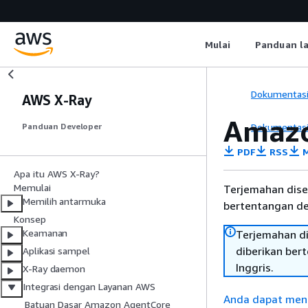
Mulai
Panduan l
Dokumentas
AWS X-Ray
Amazo
Dokumentas
Panduan Developer
PDF
RSS
M
Apa itu AWS X-Ray?
Memulai
Terjemahan dise
Memilih antarmuka
bertentangan den
Konsep
Keamanan
Terjemahan di
diberikan ber
Aplikasi sampel
Inggris.
X-Ray daemon
Integrasi dengan Layanan AWS
Anda dapat meng
Batuan Dasar Amazon AgentCore