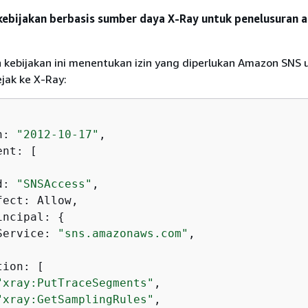
ebijakan berbasis sumber daya X-Ray untuk penelusuran a
kebijakan ini menentukan izin yang diperlukan Amazon SNS 
jak ke X-Ray:
n: 
"2012-10-17"
,

nt: [

d: 
"SNSAccess"
,

ect: Allow,

incipal: 
{
Service: 
"sns.amazonaws.com"
,

ion: [

"xray:PutTraceSegments"
,

"xray:GetSamplingRules"
,
