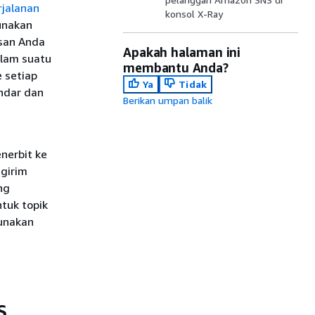
rjalanan
konsol X-Ray
nakan
san Anda
Apakah halaman ini
alam suatu
membantu Anda?
 setiap
Ya
Tidak
ndar dan
Berikan umpan balik
nerbit ke
ngirim
ng
tuk topik
unakan
S