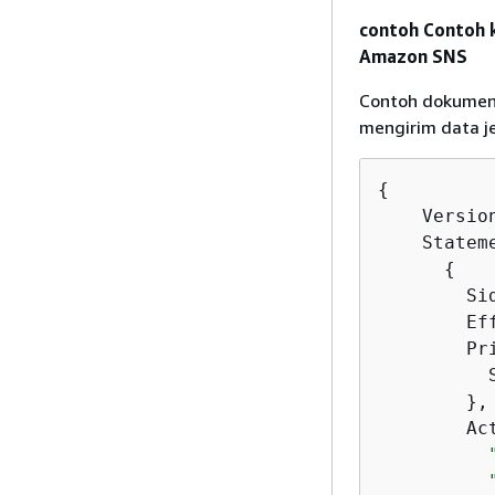
contoh Contoh k
Amazon SNS
Contoh dokumen 
mengirim data je
{
    Versio
    Stateme
{
        Si
        Eff
        Pr
          
        },

        Act