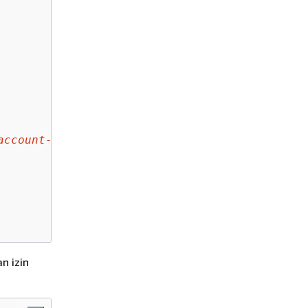
account-id
:
topic-name
"
n izin