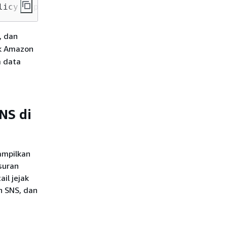
licy --policy-document 
'
{
 "Version": "2012-10
, dan
ik Amazon
m data
NS di
ampilkan
suran
il jejak
n SNS, dan