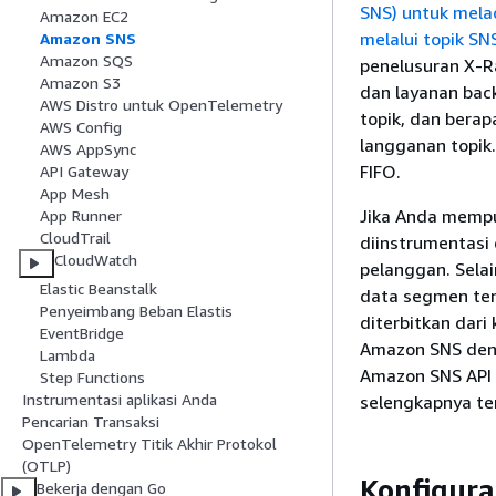
SNS) untuk mela
Amazon EC2
melalui topik S
Amazon SNS
Amazon SQS
penelusuran X-R
Amazon S3
dan layanan bac
AWS Distro untuk OpenTelemetry
topik, dan bera
AWS Config
langganan topik
AWS AppSync
FIFO.
API Gateway
App Mesh
Jika Anda mempu
App Runner
CloudTrail
diinstrumentasi
CloudWatch
pelanggan. Sela
Elastic Beanstalk
data segmen te
Penyeimbang Beban Elastis
diterbitkan dari
EventBridge
Amazon SNS den
Lambda
Amazon SNS API 
Step Functions
Instrumentasi aplikasi Anda
selengkapnya te
Pencarian Transaksi
OpenTelemetry Titik Akhir Protokol
(OTLP)
Konfigura
Bekerja dengan Go