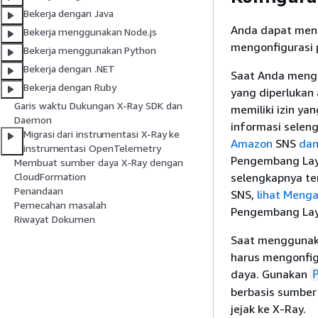
Bekerja dengan Java
Anda dapat men
Bekerja menggunakan Node.js
mengonfigurasi 
Bekerja menggunakan Python
Bekerja dengan .NET
Saat Anda meng
Bekerja dengan Ruby
yang diperlukan
Garis waktu Dukungan X-Ray SDK dan
memiliki izin y
Daemon
informasi seleng
Migrasi dari instrumentasi X-Ray ke
Amazon
SNS
dan
instrumentasi OpenTelemetry
Pengembang Lay
Membuat sumber daya X-Ray dengan
selengkapnya te
CloudFormation
Penandaan
SNS,
lihat Menga
Pemecahan masalah
Pengembang Lay
Riwayat Dokumen
Saat menggunaka
harus mengonfig
daya. Gunakan
berbasis sumber
jejak ke X-Ray.