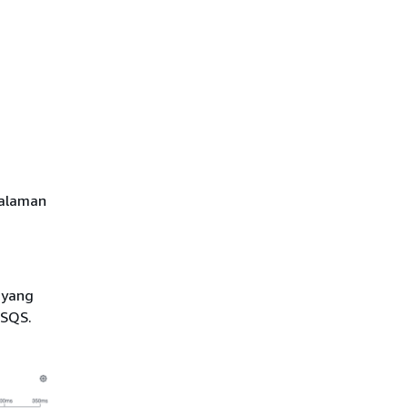
halaman
 yang
 SQS.