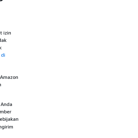
 izin
dak
k
 di
l Amazon
n
 Anda
umber
ebijakan
ngirim