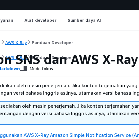
ayanan
Alat developer
Sumber daya AI
i
AWS X-Ray
Panduan Developer
n SNS dan AWS X-Ray
i
AWS X-Ray
Panduan Developer
arkdown
Mode fokus
diakan oleh mesin penerjemah. Jika konten terjemahan yang 
gan versi bahasa Inggris aslinya, utamakan versi bahasa Ing
sediakan oleh mesin penerjemah. Jika konten terjemahan ya
tentangan dengan versi bahasa Inggris aslinya, utamakan ver
gunakan AWS X-Ray Amazon Simple Notification Service (