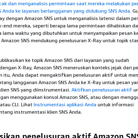
cak dan menganalisis permintaan saat mereka melakukan pe
NS Anda ke layanan berlangganan yang didukung SNS Anda.
Gu
ay dengan Amazon SNS untuk menganalisis latensi dalam pe
k-end mereka, seperti berapa lama permintaan dihabiskan d
pa lama waktu yang dibutuhkan untuk menyampaikan pesan ke
. Amazon SNS mendukung penelusuran X-Ray untuk topik sta
blikasikan ke topik Amazon SNS dari layanan yang sudah
 dengan X-Ray, Amazon SNS meneruskan konteks jejak dari pe
in itu, Anda dapat mengaktifkan penelusuran aktif untuk me
ntang langganan Amazon SNS Anda ke X-Ray untuk pesan ya
 klien SNS yang diinstrumentasi.
Aktifkan penelusuran aktif
un
gan menggunakan konsol Amazon SNS, atau dengan mengg
atau CLI. Lihat
Instrumentasi aplikasi Anda
untuk informasi
ntang instrumentasi klien SNS Anda.
sikan penelusuran aktif Amazon SN