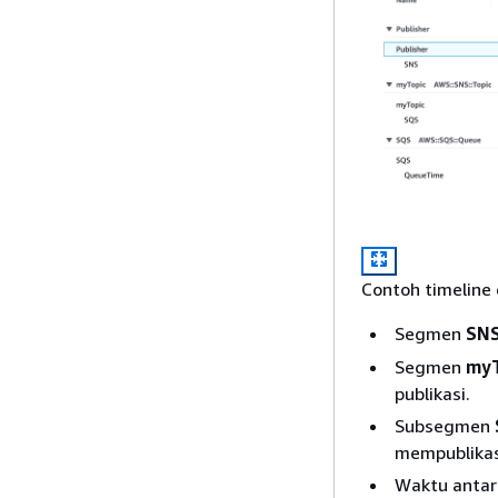
Contoh timeline
Segmen
SN
Segmen
myT
publikasi.
Subsegmen
mempublikas
Waktu anta