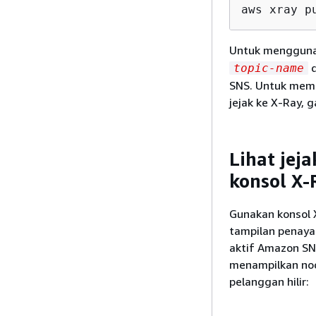
aws xray p
Untuk menggunak
d
topic-name
SNS. Untuk memb
jejak ke X-Ray, 
Lihat jej
konsol X-
Gunakan konsol 
tampilan penaya
aktif Amazon SNS
menampilkan nod
pelanggan hilir: