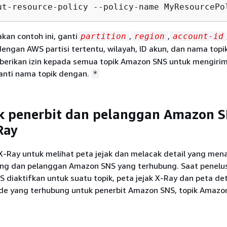
ut-resource-policy --policy-name MyResourcePo
an contoh ini, ganti
,
,
partition
region
account-id
engan AWS partisi tertentu, wilayah, ID akun, dan nama top
erikan izin kepada semua topik Amazon SNS untuk mengiri
ganti nama topik dengan.
*
ak penerbit dan pelanggan Amazon S
Ray
X-Ray untuk melihat peta jejak dan melacak detail yang men
ng dan pelanggan Amazon SNS yang terhubung. Saat penelu
 diaktifkan untuk suatu topik, peta jejak X-Ray dan peta deta
e yang terhubung untuk penerbit Amazon SNS, topik Amazo