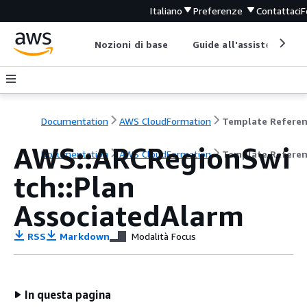
Italiano
Preferenze
Contattaci
F
Nozioni di base
Guide all'assistenza
Documentation
AWS CloudFormation
Template Refere
AWS::ARCRegionSwi
Documentation
AWS CloudFormation
Template Refere
tch::Plan
AssociatedAlarm
RSS
Markdown
Modalità Focus
In questa pagina