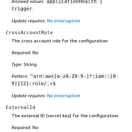
Allowed values
:
applicationHealth |
trigger
Update requires
:
No interruption
CrossAccountRole
The cross account role for the configuration.
Required
: No
Type
: String
Pattern
:
^arn:aws[a-zA-Z0-9-]*:iam::[0-
9]
{
12}:role/.+$
Update requires
:
No interruption
ExternalId
The external ID (secret key) for the configuration.
Required
: No