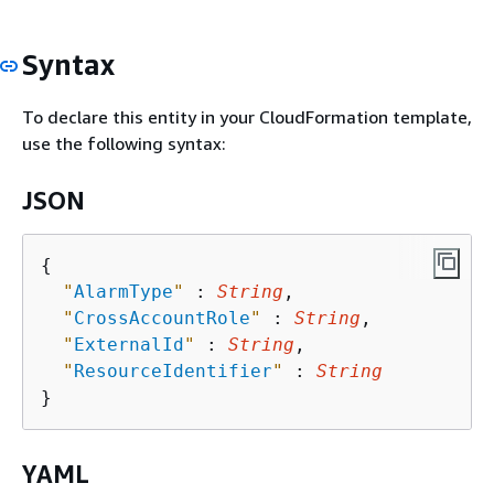
Syntax
To declare this entity in your CloudFormation template,
use the following syntax:
JSON
{
"
AlarmType
"
 : 
String
,

"
CrossAccountRole
"
 : 
String
,

"
ExternalId
"
 : 
String
,

"
ResourceIdentifier
"
 : 
String
YAML