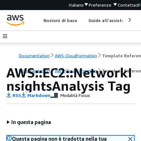
Italiano
Preferenze
Contattaci
F
Nozioni di base
Guide all'assistenza
Documentation
AWS CloudFormation
Template Refere
AWS::EC2::NetworkI
Documentation
AWS CloudFormation
Template Refere
nsightsAnalysis Tag
RSS
Markdown
Modalità Focus
In questa pagina
Questa pagina non è tradotta nella tua