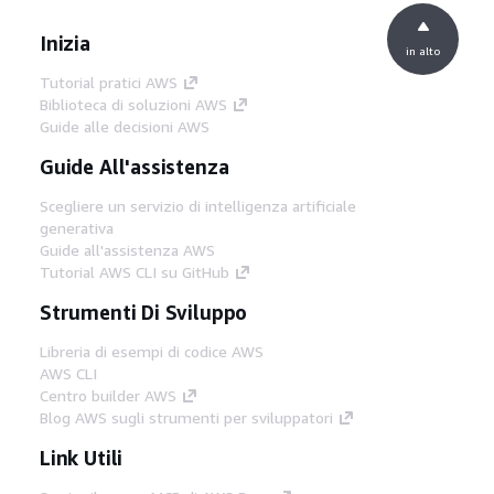
Inizia
in alto
Tutorial pratici AWS
Biblioteca di soluzioni AWS
Guide alle decisioni AWS
Guide All'assistenza
Scegliere un servizio di intelligenza artificiale
generativa
Guide all'assistenza AWS
Tutorial AWS CLI su GitHub
Strumenti Di Sviluppo
Libreria di esempi di codice AWS
AWS CLI
Centro builder AWS
Blog AWS sugli strumenti per sviluppatori
Link Utili