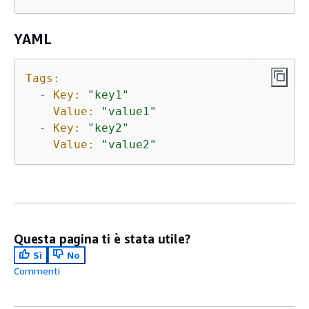
YAML
Tags:
-
Key:
"key1"
Value:
"value1"
-
Key:
"key2"
Value:
"value2"
Questa pagina ti è stata utile?
Sì
No
Commenti