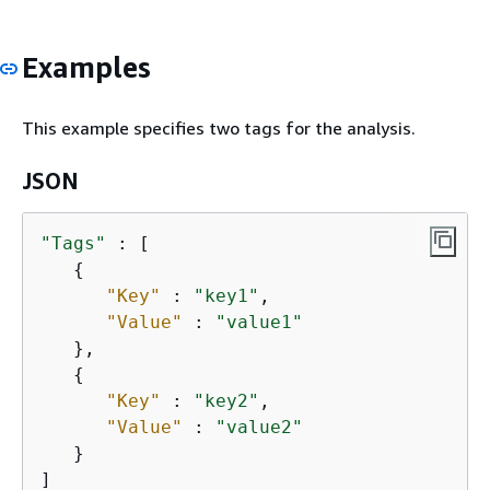
Examples
This example specifies two tags for the analysis.
JSON
"Tags"
 : [

{
"Key"
 : 
"key1"
,

"Value"
 : 
"value1"
   },

{
"Key"
 : 
"key2"
,

"Value"
 : 
"value2"
   }

]