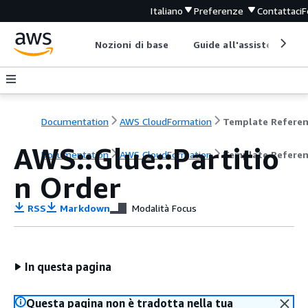
Italiano
Preferenze
Contattaci
F
Nozioni di base
Guide all'assistenza
Documentation
AWS CloudFormation
Template Refere
AWS::Glue::Partitio
Documentation
AWS CloudFormation
Template Refere
n Order
RSS
Markdown
Modalità Focus
In questa pagina
Questa pagina non è tradotta nella tua