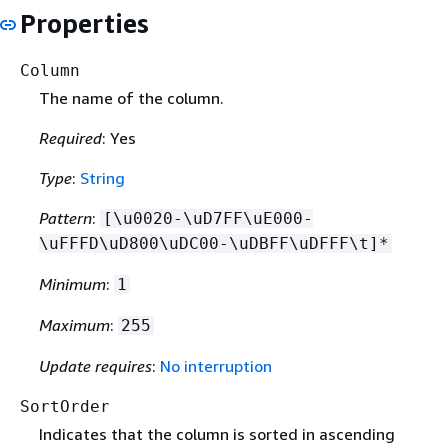
Properties
Column
The name of the column.
Required
: Yes
Type
:
String
Pattern
:
[\u0020-\uD7FF\uE000-
\uFFFD\uD800\uDC00-\uDBFF\uDFFF\t]*
Minimum
:
1
Maximum
:
255
Update requires
:
No interruption
SortOrder
Indicates that the column is sorted in ascending