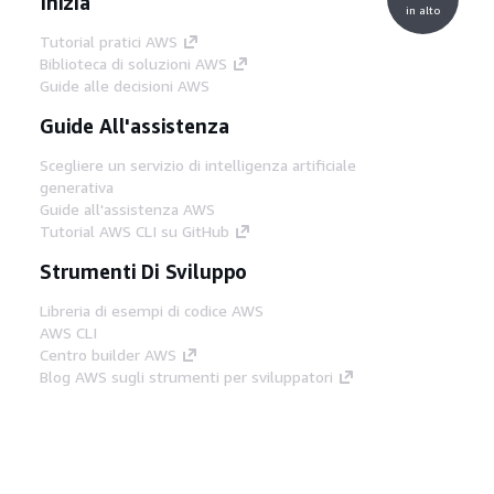
Inizia
in alto
Tutorial pratici AWS
Biblioteca di soluzioni AWS
Guide alle decisioni AWS
Guide All'assistenza
Scegliere un servizio di intelligenza artificiale
generativa
Guide all'assistenza AWS
Tutorial AWS CLI su GitHub
Strumenti Di Sviluppo
Libreria di esempi di codice AWS
AWS CLI
Centro builder AWS
Blog AWS sugli strumenti per sviluppatori
Link Utili
Scarica il server MCP di AWS Docs
Accedi alla Console AWS