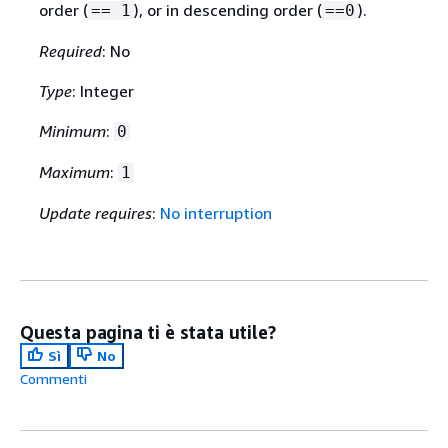
order (
), or in descending order (
).
== 1
==0
Required
: No
Type
: Integer
Minimum
:
0
Maximum
:
1
Update requires
:
No interruption
Questa pagina ti è stata utile?
Sì
No
Commenti