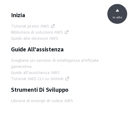
Inizia
in alto
Tutorial pratici AWS
Biblioteca di soluzioni AWS
Guide alle decisioni AWS
Guide All'assistenza
Scegliere un servizio di intelligenza artificiale
generativa
Guide all'assistenza AWS
Tutorial AWS CLI su GitHub
Strumenti Di Sviluppo
Libreria di esempi di codice AWS
AWS CLI
Centro builder AWS
Blog AWS sugli strumenti per sviluppatori
Link Utili