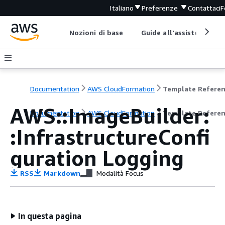
Italiano
Preferenze
Contattaci
F
Nozioni di base
Guide all'assistenza
Documentation
AWS CloudFormation
Template Refere
AWS::ImageBuilder:
Documentation
AWS CloudFormation
Template Refere
:InfrastructureConfi
guration Logging
RSS
Markdown
Modalità Focus
In questa pagina