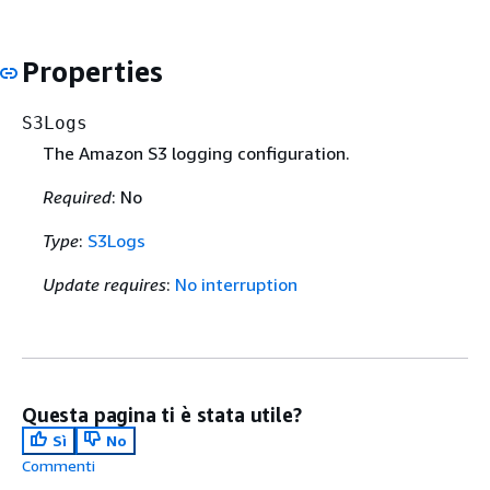
Properties
S3Logs
The Amazon S3 logging configuration.
Required
: No
Type
:
S3Logs
Update requires
:
No interruption
Questa pagina ti è stata utile?
Sì
No
Commenti