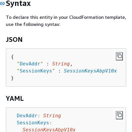
Syntax
To declare this entity in your CloudFormation template,
use the following syntax:
JSON
{
"
DevAddr
"
 : 
String
,

"
SessionKeys
"
 : 
SessionKeysAbpV10x
YAML
DevAddr
:
String
SessionKeys
:
SessionKeysAbpV10x