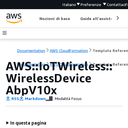
Italiano
Preferenze
Contattaci
F
Nozioni di base
Guide all'assistenza
Documentation
AWS CloudFormation
Template Refere
AWS::IoTWireless::
Documentation
AWS CloudFormation
Template Refere
WirelessDevice
AbpV10x
RSS
Markdown
Modalità Focus
In questa pagina