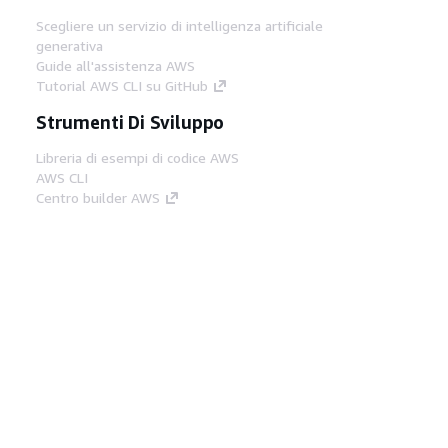
Scegliere un servizio di intelligenza artificiale
generativa
Guide all'assistenza AWS
Tutorial AWS CLI su GitHub
Strumenti Di Sviluppo
Libreria di esempi di codice AWS
AWS CLI
Centro builder AWS
Blog AWS sugli strumenti per sviluppatori
Link Utili
Scarica il server MCP di AWS Docs
Accedi alla Console AWS
Forum di AWS re:Post
Privacy
Condizioni del sito
Preferenze
cookie
© 2026, Amazon Web Services, Inc. o
società affiliate. Tutti i diritti riservati.