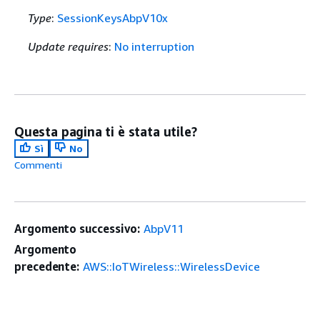
Type
:
SessionKeysAbpV10x
Update requires
:
No interruption
Questa pagina ti è stata utile?
Sì
No
Commenti
Argomento successivo:
AbpV11
Argomento
precedente:
AWS::IoTWireless::WirelessDevice