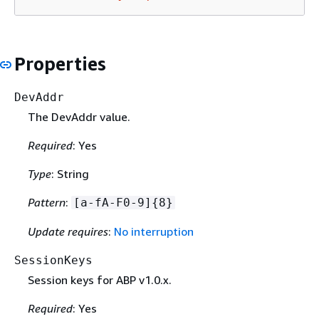
Properties
DevAddr
The DevAddr value.
Required
: Yes
Type
: String
Pattern
:
[a-fA-F0-9]
{
8}
Update requires
:
No interruption
SessionKeys
Session keys for ABP v1.0.x.
Required
: Yes