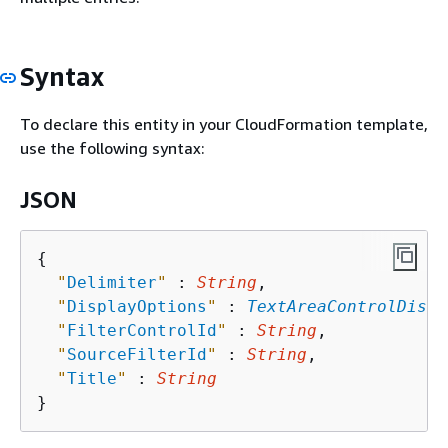
Syntax
To declare this entity in your CloudFormation template,
use the following syntax:
JSON
{
"
Delimiter
"
 : 
String
,

"
DisplayOptions
"
 : 
TextAreaControlDispl
"
FilterControlId
"
 : 
String
,

"
SourceFilterId
"
 : 
String
,

"
Title
"
 : 
String