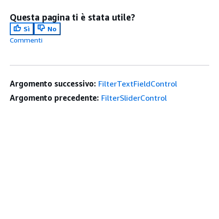
Questa pagina ti è stata utile?
Sì
No
Commenti
Argomento successivo:
FilterTextFieldControl
Argomento precedente:
FilterSliderControl