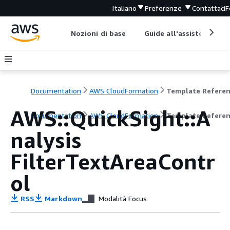
Italiano
Preferenze
Contattaci
F
Nozioni di base
Guide all'assistenza
Documentation
AWS CloudFormation
Template Refere
AWS::QuickSight::A
Documentation
AWS CloudFormation
Template Refere
nalysis
FilterTextAreaContr
ol
RSS
Markdown
Modalità Focus