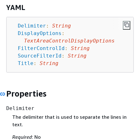
YAML
Delimiter
:
String
DisplayOptions
:
TextAreaControlDisplayOptions
FilterControlId
:
String
SourceFilterId
:
String
Title
:
String
Properties
Delimiter
The delimiter that is used to separate the lines in
text.
Required
: No