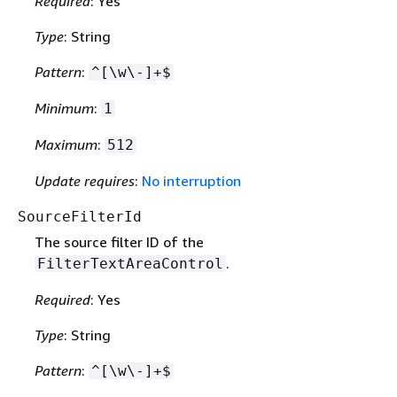
Required
: Yes
Type
: String
Pattern
:
^[\w\-]+$
Minimum
:
1
Maximum
:
512
Update requires
:
No interruption
SourceFilterId
The source filter ID of the
.
FilterTextAreaControl
Required
: Yes
Type
: String
Pattern
:
^[\w\-]+$