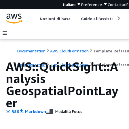
Italiano
Preferenze
Contattaci
F
Nozioni di base
Guide all'assistenza
Documentation
AWS CloudFormation
Template Refere
AWS::QuickSight::A
Documentation
AWS CloudFormation
Template Refere
nalysis
GeospatialPointLay
er
RSS
Markdown
Modalità Focus