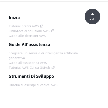
Inizia
in alto
Tutorial pratici AWS
Biblioteca di soluzioni AWS
Guide alle decisioni AWS
Guide All'assistenza
Scegliere un servizio di intelligenza artificiale
generativa
Guide all'assistenza AWS
Tutorial AWS CLI su GitHub
Strumenti Di Sviluppo
Libreria di esempi di codice AWS
AWS CLI
Centro builder AWS
Blog AWS sugli strumenti per sviluppatori
Link Utili