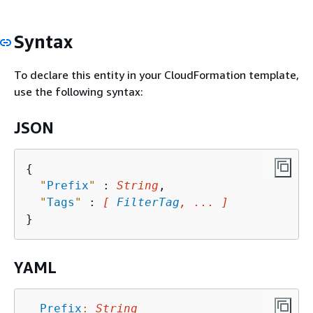
Syntax
To declare this entity in your CloudFormation template,
use the following syntax:
JSON
{
"
Prefix
"
 : 
String
,

"
Tags
"
 : 
[ 
FilterTag
, ... ]
YAML
Prefix
:
String