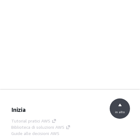
Inizia
in alto
Tutorial pratici AWS
Biblioteca di soluzioni AWS
Guide alle decisioni AWS