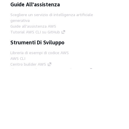
Guide All'assistenza
Scegliere un servizio di intelligenza artificiale
generativa
Guide all'assistenza AWS
Tutorial AWS CLI su GitHub
Strumenti Di Sviluppo
Libreria di esempi di codice AWS
AWS CLI
Centro builder AWS
Blog AWS sugli strumenti per sviluppatori
Link Utili
Scarica il server MCP di AWS Docs
Accedi alla Console AWS
Forum di AWS re:Post
Privacy
Condizioni del sito
Preferenze
cookie
© 2026, Amazon Web Services, Inc. o