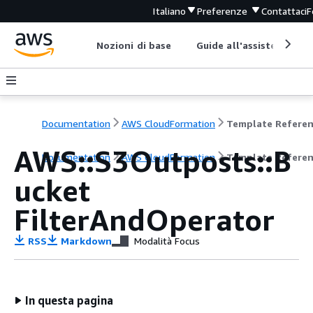
Italiano
Preferenze
Contattaci
F
Nozioni di base
Guide all'assistenza
Documentation
AWS CloudFormation
Template Refere
AWS::S3Outposts::B
Documentation
AWS CloudFormation
Template Refere
ucket
FilterAndOperator
RSS
Markdown
Modalità Focus
In questa pagina