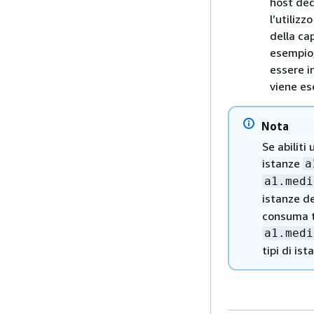
host ded
l’utiliz
della ca
esempio,
essere i
viene es
Nota
Se abiliti
istanze
a
a1.medi
istanze de
consuma tu
a1.medi
tipi di ist