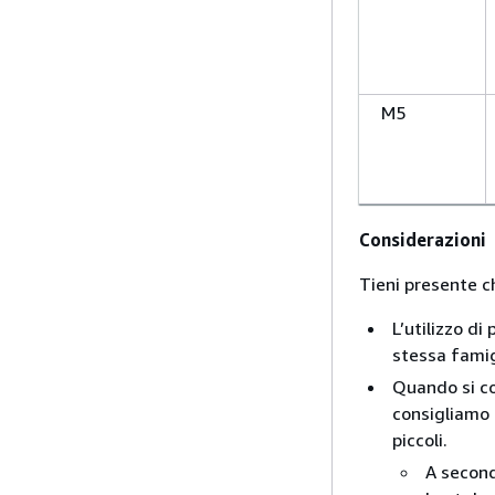
M5
Considerazioni
Tieni presente c
L’utilizzo di
stessa famig
Quando si co
consigliamo d
piccoli.
A second