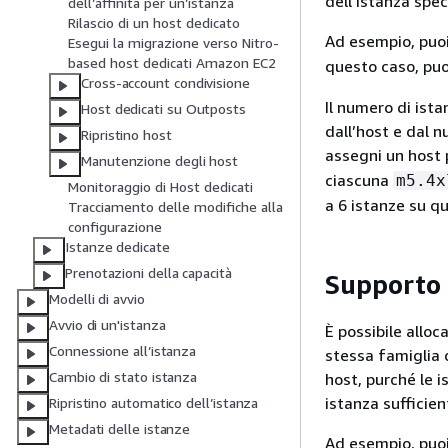
dell’istanza spec
dell’affinità per un’istanza
Rilascio di un host dedicato
Ad esempio, puoi 
Esegui la migrazione verso Nitro-
based host dedicati Amazon EC2
questo caso, puo
Cross-account condivisione
Il numero di ista
Host dedicati su Outposts
dall’host e dal 
Ripristino host
assegni un host 
Manutenzione degli host
ciascuna
m5.4x
Monitoraggio di Host dedicati
a 6 istanze su qu
Tracciamento delle modifiche alla
configurazione
Istanze dedicate
Prenotazioni della capacità
Supporto p
Modelli di avvio
Avvio di un'istanza
È possibile alloc
Connessione all’istanza
stessa famiglia d
Cambio di stato istanza
host, purché le i
istanza sufficien
Ripristino automatico dell’istanza
Metadati delle istanze
Ad esempio, puoi 