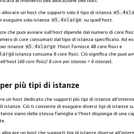
ificata al momento dell’allocazione dell’host.
allocare un host che supporti solo il tipo di istanza
m5.4xl
i eseguire solo istanze
su quell’host.
m5.4xlarge
nze che puoi avviare sull’host dipende dal numero di core fisici
numero di core consumati dal tipo di istanza specificato. Ad e
per istanze
l’host fornisce 48 core fisici e
m5.4xlarge
istanza consuma 8 core fisici. Ciò significa che puoi av
large
ell’host (
48 core fisici/ 8 core per istanza = 6 istanze
).
er più tipi di istanze
are un host dedicato che supporti più tipi di istanze all’interno
i istanze. Ciò ti consente di eseguire diversi tipi di istanze s
stanze siano della stessa famiglia e l’host disponga di una ca
te.
allocare un host che supporti tipi di istanze diverse all’inter