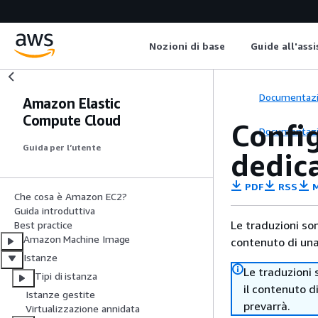
Nozioni di base
Guide all'ass
Documentaz
Amazon Elastic
Compute Cloud
Config
Documentaz
Guida per l’utente
dedic
PDF
RSS
M
Che cosa è Amazon EC2?
Guida introduttiva
Le traduzioni so
Best practice
Amazon Machine Image
contenuto di una 
Istanze
Le traduzioni 
Tipi di istanza
il contenuto d
Istanze gestite
prevarrà.
Virtualizzazione annidata