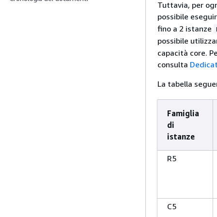
Tuttavia, per ogn
possibile esegui
fino a 2 istanze
possibile utilizz
capacità core. Pe
consulta
Dedicat
La tabella segue
Famiglia
di
istanze
R5
C5