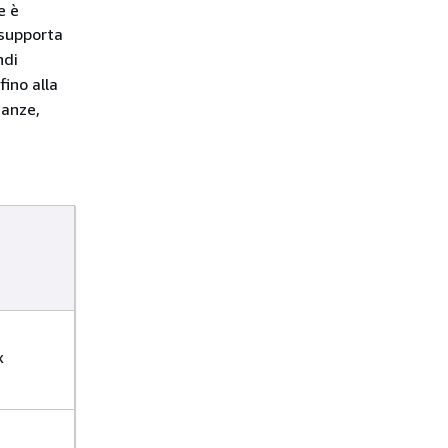
e è
supporta
ndi
fino alla
tanze,
x