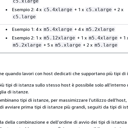
c5.xlarge
Esempio 2: 4 x
+ 1 x
+ 2 x
c5.4xlarge
c5.xlarge
c5.large
Esempio 1: 4 x
+ 4 x
m5.4xlarge
m5.2xlarge
Esempio 2: 1 x
+ 1 x
+ 1 
m5.12xlarge
m5.4xlarge
+ 5 x
+ 2 x
m5.2xlarge
m5.xlarge
m5.large
he quando lavori con host dedicati che supportano più tipi di 
 più tipi di istanza sullo stesso host è possibile solo all’interno 
lia di istanze.
mbinano tipi di istanze, per massimizzare l’utilizzo dell’host,
i avviare prima tipi di istanze più grandi, seguiti da tipi di is
a della combinazione e dell’ordine di avvio dei tipi di istanza