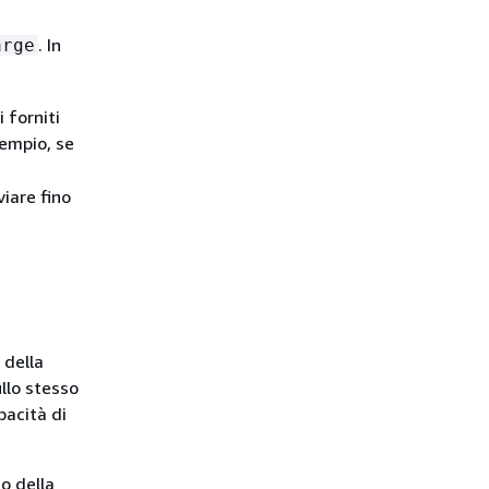
. In
arge
 forniti
sempio, se
viare fino
 della
ullo stesso
pacità di
no della