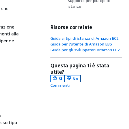
Supporto per più tipi di
istanze
) che
razione
Risorse correlate
enti alla
Guida ai tipi di istanza di Amazon EC2
dipende
Guida per l'utente di Amazon EBS
Guida per gli sviluppatori Amazon EC2
Questa pagina ti è stata
utile?
Sì
No
Commenti
a
esso tipo