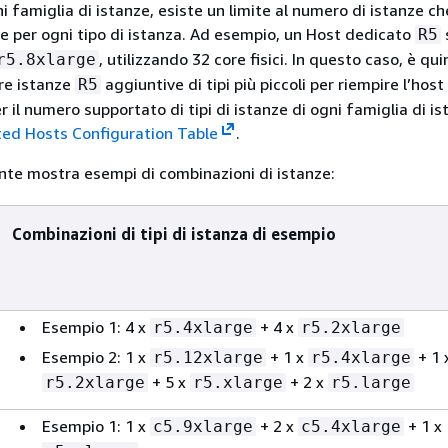
i famiglia di istanze, esiste un limite al numero di istanze ch
re per ogni tipo di istanza. Ad esempio, un Host dedicato
R5
, utilizzando 32 core fisici. In questo caso, è qui
r5.8xlarge
are istanze
aggiuntive di tipi più piccoli per riempire l’host 
R5
r il numero supportato di tipi di istanze di ogni famiglia di is
ed Hosts Configuration Table
.
nte mostra esempi di combinazioni di istanze:
Combinazioni di tipi di istanza di esempio
Esempio 1: 4 x
+ 4 x
r5.4xlarge
r5.2xlarge
Esempio 2: 1 x
+ 1 x
+ 1 
r5.12xlarge
r5.4xlarge
+ 5 x
+ 2 x
r5.2xlarge
r5.xlarge
r5.large
Esempio 1: 1 x
+ 2 x
+ 1 x
c5.9xlarge
c5.4xlarge