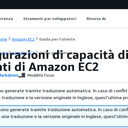
istenza
Strumenti per sviluppatori
Risorse AI
ione
Amazon EC2
Guida per l’utente
urazioni di capacità di
ione
Amazon EC2
Guida per l’utente
ati di Amazon EC2
arkdown
Modalità Focus
no generate tramite traduzione automatica. In caso di conflitt
traduzione e la versione originale in Inglese, quest'ultima pr
sono generate tramite traduzione automatica. In caso di confl
i una traduzione e la versione originale in Inglese, quest'ulti