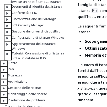
Rileva se un host è un' EC2 istanza
famiglia di ista
Documenti di identità dell'istanza
istanza
, co
R5
Conformità STIG
quell’host, entro 
Sincronizzazione dell'orologio
EC2 Capacity Manager
Le seguenti famig
Gestione dei driver di dispositivo
istanze:
Configurazione di istanze Windows
Scopo gener
Aggiornamento delle istanze
Ottimizzate 
Windows
Tutorial: Connessione di un'istanza
Memoria ot
EC2 a un database RDS
Flotte
Il numero di ista
Reti
forniti dall’host
Sicurezza
eseguita sull’ho
Archiviazione
esegui due ista
Gestione delle risorse
x 3 istanze
), que
grado di eseguir
Monitoraggio delle risorse
rimanenti.
Risoluzione dei problemi
Cronologia dei documenti