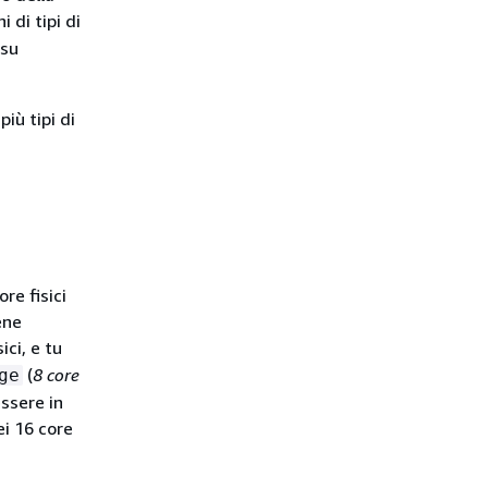
 di tipi di
 su
iù tipi di
re fisici
ene
ici, e tu
(
8 core
ge
ssere in
ei 16 core