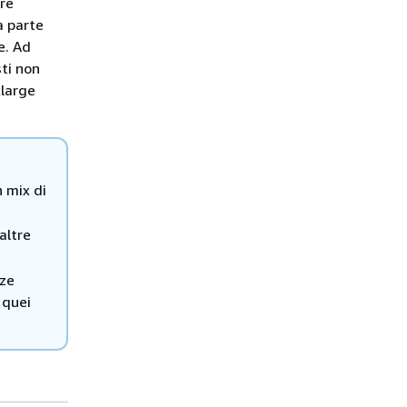
re
a parte
e. Ad
ti non
xlarge
n mix di
altre
nze
 quei