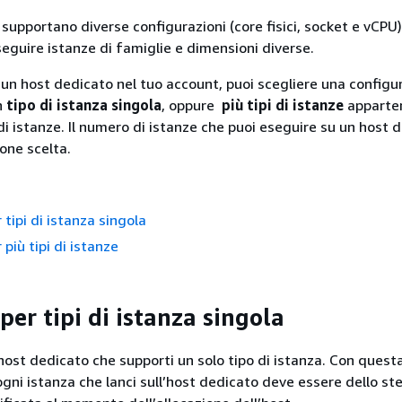
 supportano diverse configurazioni (core fisici, socket e vCPU
eguire istanze di famiglie e dimensioni diverse.
n host dedicato nel tuo account, puoi scegliere una configu
n
tipo di istanza singola
, oppure
più tipi di istanze
apparten
di istanze. Il numero di istanze che puoi eseguire su un host 
one scelta.
tipi di istanza singola
più tipi di istanze
er tipi di istanza singola
 host dedicato che supporti un solo tipo di istanza. Con quest
ogni istanza che lanci sull’host dedicato deve essere dello st