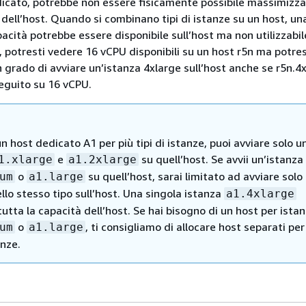
icato, potrebbe non essere fisicamente possibile massimizza
zo dell’host. Quando si combinano tipi di istanze su un host, un
pacità potrebbe essere disponibile sull’host ma non utilizzabil
 potresti vedere 16 vCPU disponibili su un host r5n ma potres
n grado di avviare un’istanza 4xlarge sull’host anche se r5n.4
eguito su 16 vCPU.
 un host dedicato A1 per più tipi di istanze, puoi avviare solo u
e
su quell’host. Se avvii un’istanza
1.xlarge
a1.2xlarge
o
su quell’host, sarai limitato ad avviare solo 
um
a1.large
llo stesso tipo sull’host. Una singola istanza
a1.4xlarge
tta la capacità dell’host. Se hai bisogno di un host per ista
o
, ti consigliamo di allocare host separati per
um
a1.large
anze.