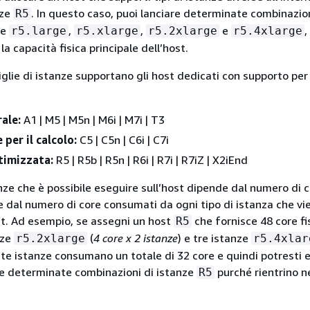
nze
. In questo caso, puoi lanciare determinate combinazioni
R5
me
,
,
e
,
r5.large
r5.xlarge
r5.2xlarge
r5.4xlarge
la capacità fisica principale dell’host.
lie di istanze supportano gli host dedicati con supporto per p
ale:
A1 | M5 | M5n | M6i | M7i | T3
per il calcolo:
C5 | C5n | C6i | C7i
timizzata:
R5 | R5b | R5n | R6i | R7i | R7iZ | X2iEnd
nze che è possibile eseguire sull’host dipende dal numero di co
 e dal numero di core consumati da ogni tipo di istanza che vi
st. Ad esempio, se assegni un host
che fornisce 48 core fis
R5
nze
(
4 core x 2 istanze
) e tre istanze
r5.2xlarge
r5.4xlar
ste istanze consumano un totale di 32 core e quindi potresti e
e determinate combinazioni di istanze
purché rientrino n
R5