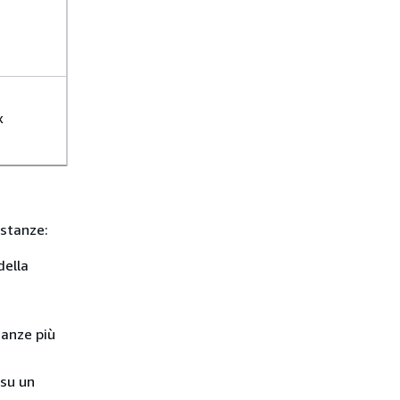
x
istanze:
della
tanze più
 su un