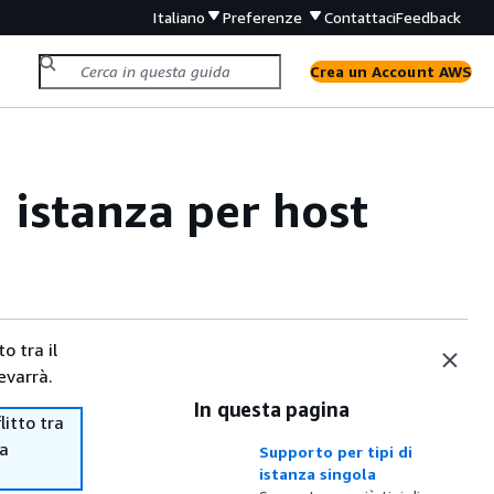
Italiano
Preferenze
Contattaci
Feedback
Crea un Account AWS
 istanza per host
o tra il
evarrà.
In questa pagina
itto tra
ma
Supporto per tipi di
istanza singola