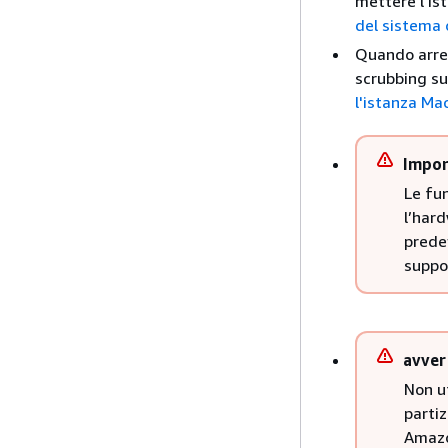
mettere l'is
del sistema 
Quando arres
scrubbing su
l'istanza Ma
Impor
Le fun
l’har
predef
suppor
avver
Non ut
partiz
Amazo