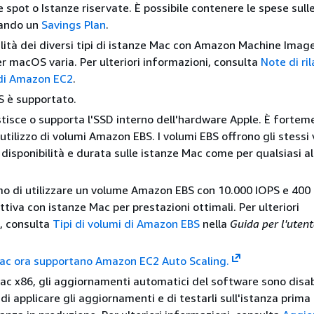
 spot o Istanze riservate. È possibile contenere le spese sull
ando un
Savings Plan
.
lità dei diversi tipi di istanze Mac con Amazon Machine Imag
er macOS varia. Per ulteriori informazioni, consulta
Note di ril
di Amazon EC2
.
S è supportato.
isce o supporta l'SSD interno dell'hardware Apple. È fortem
'utilizzo di volumi Amazon EBS. I volumi EBS offrono gli stessi
, disponibilità e durata sulle istanze Mac come per qualsiasi al
mo di utilizzare un volume Amazon EBS con 10.000 IOPS e 400
ttiva con istanze Mac per prestazioni ottimali. Per ulteriori
, consulta
Tipi di volumi di Amazon EBS
nella
Guida per l'utent
.
Mac ora supportano Amazon EC2 Auto Scaling.
ac x86, gli aggiornamenti automatici del software sono disabi
i applicare gli aggiornamenti e di testarli sull'istanza prima 