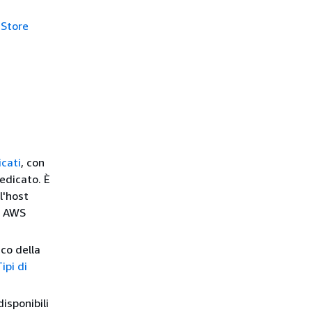
 Store
cati
, con
edicato. È
l'host
ua AWS
nco della
ipi di
isponibili