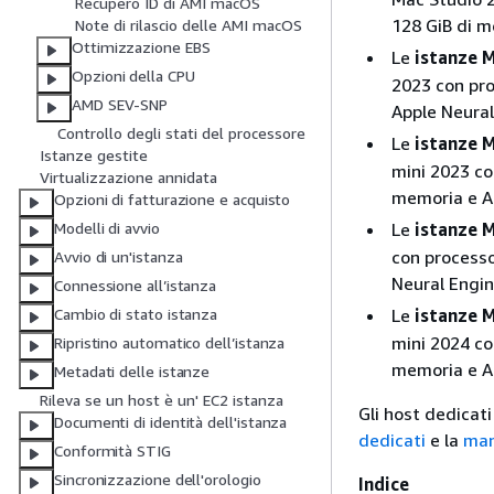
Recupero ID di AMI macOS
128 GiB di m
Note di rilascio delle AMI macOS
Ottimizzazione EBS
Le
istanze 
Opzioni della CPU
2023 con pro
AMD SEV-SNP
Apple Neural
Controllo degli stati del processore
Le
istanze 
Istanze gestite
mini 2023 co
Virtualizzazione annidata
memoria e Ap
Opzioni di fatturazione e acquisto
Le
istanze 
Modelli di avvio
con processo
Avvio di un'istanza
Neural Engin
Connessione all’istanza
Le
istanze 
Cambio di stato istanza
mini 2024 co
Ripristino automatico dell’istanza
memoria e Ap
Metadati delle istanze
Rileva se un host è un' EC2 istanza
Gli host dedicat
Documenti di identità dell'istanza
dedicati
e la
man
Conformità STIG
Sincronizzazione dell'orologio
Indice