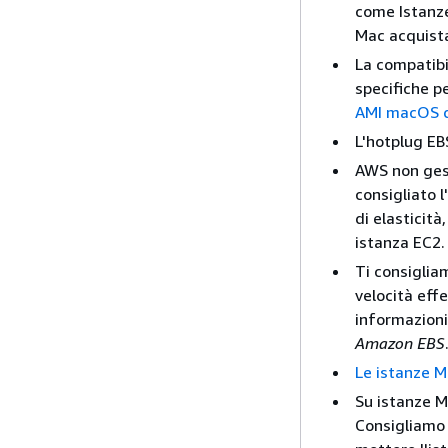
come Istanze
Mac acquist
La compatibi
specifiche p
AMI macOS 
L'hotplug EB
AWS non gest
consigliato l
di elasticità
istanza EC2.
Ti consiglia
velocità effe
informazioni
Amazon EBS
Le istanze 
Su istanze M
Consigliamo d