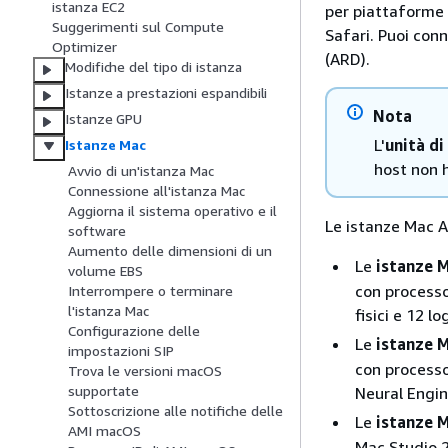
istanza EC2
per piattaforme 
Suggerimenti sul Compute
Safari. Puoi con
Optimizer
(ARD).
Modifiche del tipo di istanza
Istanze a prestazioni espandibili
Nota
Istanze GPU
L'
unità di
Istanze Mac
host non 
Avvio di un'istanza Mac
Connessione all'istanza Mac
Aggiorna il sistema operativo e il
Le istanze Mac 
software
Aumento delle dimensioni di un
Le
istanze M
volume EBS
con processo
Interrompere o terminare
l'istanza Mac
fisici e 12 l
Configurazione delle
Le
istanze 
impostazioni SIP
con processo
Trova le versioni macOS
supportate
Neural Engin
Sottoscrizione alle notifiche delle
Le
istanze M
AMI macOS
Mac Studio 2