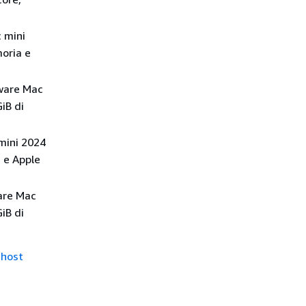
 mini
oria e
dware Mac
iB di
mini 2024
 e Apple
are Mac
iB di
 host