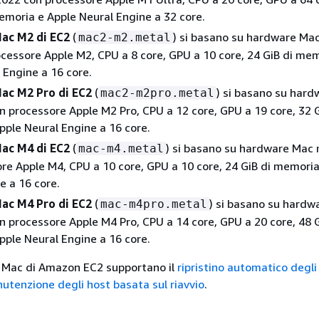
emoria e Apple Neural Engine a 32 core.
Mac M2 di EC2
(
) si basano su hardware Mac
mac2-m2.metal
cessore Apple M2, CPU a 8 core, GPU a 10 core, 24 GiB di mem
 Engine a 16 core.
Mac M2 Pro di EC2
(
) si basano su har
mac2-m2pro.metal
n processore Apple M2 Pro, CPU a 12 core, GPU a 19 core, 32 G
ple Neural Engine a 16 core.
Mac M4 di EC2
(
) si basano su hardware Mac 
mac-m4.metal
re Apple M4, CPU a 10 core, GPU a 10 core, 24 GiB di memoria
e a 16 core.
Mac M4 Pro di EC2
(
) si basano su hardw
mac-m4pro.metal
n processore Apple M4 Pro, CPU a 14 core, GPU a 20 core, 48 G
ple Neural Engine a 16 core.
i Mac di Amazon EC2 supportano il
ripristino automatico degli
utenzione degli host basata sul riavvio
.