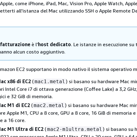
Apple, come iPhone, iPad, Mac, Vision Pro, Apple Watch, Appl
netterti all'istanza del Mac utilizzando SSH o Apple Remote D
 fatturazione
è l'
host dedicato
. Le istanze in esecuzione su 
hanno alcun costo aggiuntivo.
Amazon EC2 supportano in modo nativo il sistema operativo 
ac x86 di EC2
(
) si basano su hardware Mac mi
mac1.metal
ri Intel Core i7 di ottava generazione (Coffee Lake) a 3,2 GHz
ogici e 32 GiB di memoria.
Mac M1 di EC2
(
) si basano su hardware Mac mi
mac2.metal
re Apple M1, CPU a 8 core, GPU a 8 core, 16 GiB di memoria e
e a 16 core.
ac M1 Ultra di EC2
(
) si basano su
mac2-m1ultra.metal
022 con processore Apple M1 Ultra, CPU a 20 core, GPU a 64 