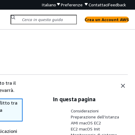
Italiano
Preferenze
Contattaci
Feedback
Crea un Account AWS
o tra il
evarrà.
In questa pagina
itto tra
ma
Considerazioni
Preparazione dell'istanza
AMI macOS EC2
EC2 macOS Init
icazioni
Monitoraggio di sistema