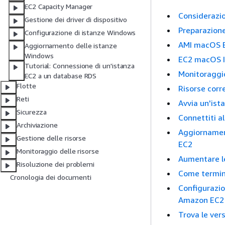
EC2 Capacity Manager
Considerazio
Gestione dei driver di dispositivo
Preparazione
Configurazione di istanze Windows
AMI macOS 
Aggiornamento delle istanze
Windows
EC2 macOS I
Tutorial: Connessione di un'istanza
Monitoraggi
EC2 a un database RDS
Flotte
Risorse corr
Reti
Avvia un'ist
Sicurezza
Connettiti a
Archiviazione
Aggiornament
Gestione delle risorse
EC2
Monitoraggio delle risorse
Aumentare le
Risoluzione dei problemi
Come termin
Cronologia dei documenti
Configurazio
Amazon EC2
Trova le ver