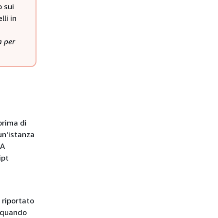
o sui
li in
a per
prima di
un'istanza
 A
ipt
 riportato
e quando