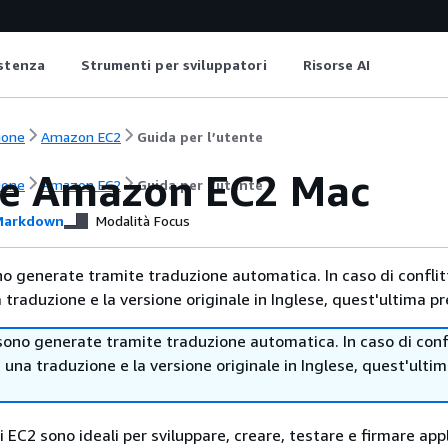
istenza
Strumenti per sviluppatori
Risorse AI
ione
Amazon EC2
Guida per l’utente
ze Amazon EC2 Mac
ione
Amazon EC2
Guida per l’utente
arkdown
Modalità Focus
no generate tramite traduzione automatica. In caso di conflitt
traduzione e la versione originale in Inglese, quest'ultima pr
sono generate tramite traduzione automatica. In caso di confl
i una traduzione e la versione originale in Inglese, quest'ulti
 EC2 sono ideali per sviluppare, creare, testare e firmare appl