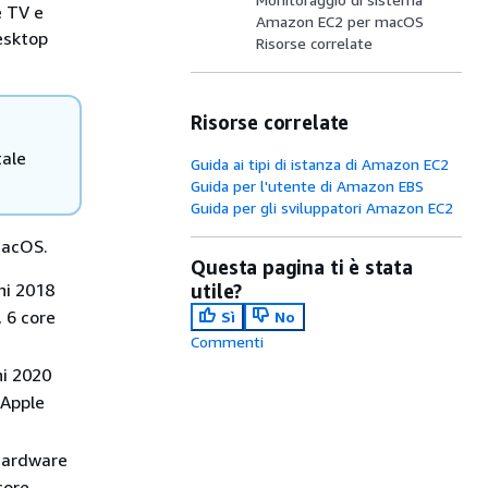
e TV e
Amazon EC2 per macOS
esktop
Risorse correlate
Risorse correlate
tale
Guida ai tipi di istanza di Amazon EC2
Guida per l'utente di Amazon EBS
Guida per gli sviluppatori Amazon EC2
macOS.
Questa pagina ti è stata
ni 2018
utile?
, 6 core
Sì
No
Commenti
ni 2020
 Apple
 hardware
core,