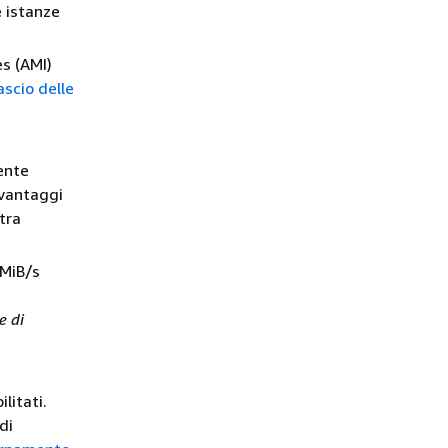
e istanze
es (AMI)
ascio delle
ente
 vantaggi
tra
 MiB/s
e di
litati.
di