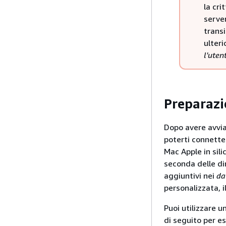
la cri
server
transi
ulteri
l'ute
Preparazi
Dopo avere avvia
poterti connette
Mac Apple in sili
seconda delle di
aggiuntivi nei
da
personalizzata, 
Puoi utilizzare u
di seguito per e