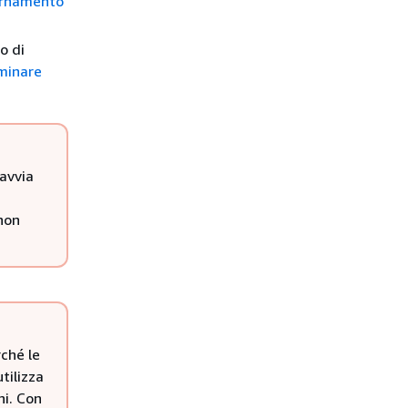
rnamento
o di
minare
 avvia
 non
rché le
utilizza
ni. Con