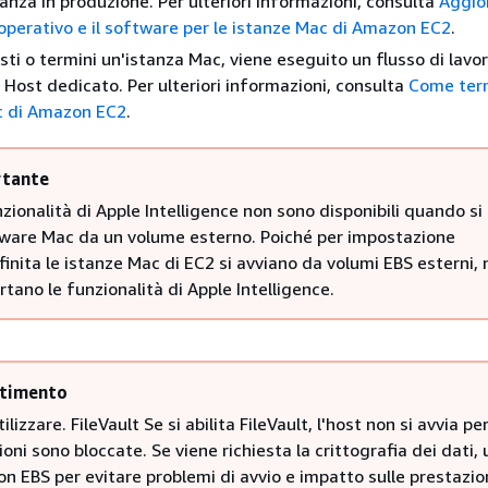
tanza in produzione. Per ulteriori informazioni, consulta
Aggio
operativo e il software per le istanze Mac di Amazon EC2
.
ti o termini un'istanza Mac, viene eseguito un flusso di lavor
 Host dedicato. Per ulteriori informazioni, consulta
Come ter
c di Amazon EC2
.
tante
zionalità di Apple Intelligence non sono disponibili quando si
dware Mac da un volume esterno. Poiché per impostazione
inita le istanze Mac di EC2 si avviano da volumi EBS esterni,
tano le funzionalità di Apple Intelligence.
timento
ilizzare. FileVault Se si abilita FileVault, l'host non si avvia pe
ioni sono bloccate. Se viene richiesta la crittografia dei dati, 
n EBS per evitare problemi di avvio e impatto sulle prestazio