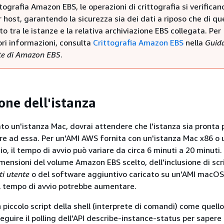
ttografia Amazon EBS, le operazioni di crittografia si verifican
 host, garantendo la sicurezza sia dei dati a riposo che di quel
to tra le istanze e la relativa archiviazione EBS collegata. Per
ori informazioni, consulta
Crittografia Amazon EBS
nella
Guid
nte di Amazon EBS
.
one dell'istanza
to un'istanza Mac, dovrai attendere che l'istanza sia pronta 
re ad essa. Per un'AMI AWS fornita con un'istanza Mac x86 o 
cio, il tempo di avvio può variare da circa 6 minuti a 20 minuti.
mensioni del volume Amazon EBS scelto, dell'inclusione di scr
ti utente
o del software aggiuntivo caricato su un'AMI macOS
il tempo di avvio potrebbe aumentare.
n piccolo script della shell (interprete di comandi) come quello
seguire il polling dell'API describe-instance-status per saper