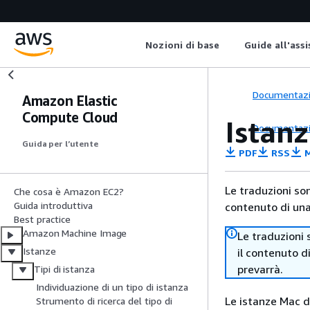
Nozioni di base
Guide all'ass
Documentaz
Amazon Elastic
Compute Cloud
Istan
Documentaz
Guida per l’utente
PDF
RSS
M
Le traduzioni so
Che cosa è Amazon EC2?
Guida introduttiva
contenuto di una 
Best practice
Amazon Machine Image
Le traduzioni 
Istanze
il contenuto d
prevarrà.
Tipi di istanza
Individuazione di un tipo di istanza
Le istanze Mac di
Strumento di ricerca del tipo di