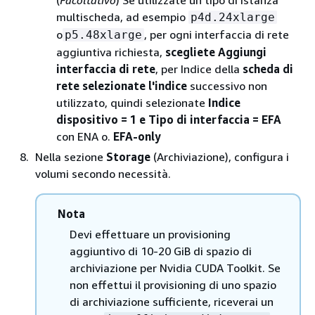
(
Facoltativo
) Se utilizzate un tipo di istanza
multischeda, ad esempio
p4d.24xlarge
o
, per ogni interfaccia di rete
p5.48xlarge
aggiuntiva richiesta,
scegliete Aggiungi
interfaccia di rete
, per Indice della
scheda di
rete selezionate l'indice
successivo non
utilizzato, quindi selezionate
Indice
dispositivo = 1 e Tipo di interfaccia =
EFA
con ENA o.
EFA-only
Nella sezione
Storage
(Archiviazione), configura i
volumi secondo necessità.
Nota
Devi effettuare un provisioning
aggiuntivo di 10-20 GiB di spazio di
archiviazione per Nvidia CUDA Toolkit. Se
non effettui il provisioning di uno spazio
di archiviazione sufficiente, riceverai un