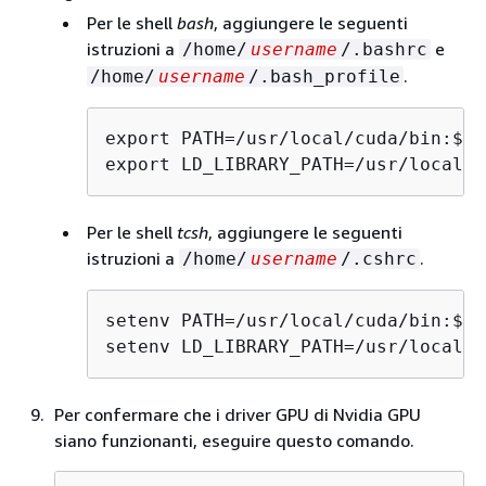
Per le shell
bash
, aggiungere le seguenti
istruzioni a
e
/home/
username
/.bashrc
.
/home/
username
/.bash_profile
export PATH=/usr/local/cuda/bin:$PAT
export LD_LIBRARY_PATH=/usr/local/c
Per le shell
tcsh
, aggiungere le seguenti
istruzioni a
.
/home/
username
/.cshrc
setenv PATH=/usr/local/cuda/bin:$PAT
setenv LD_LIBRARY_PATH=/usr/local/c
Per confermare che i driver GPU di Nvidia GPU
siano funzionanti, eseguire questo comando.