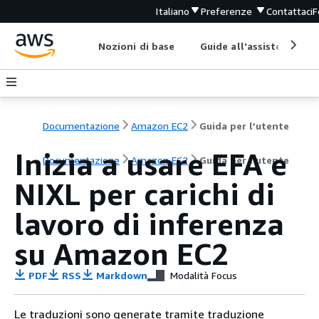
Italiano
Preferenze
Contattaci
F
Nozioni di base
Guide all'assistenza
Documentazione
Amazon EC2
Guida per l’utente
Inizia a usare EFA e
Documentazione
Amazon EC2
Guida per l’utente
NIXL per carichi di
lavoro di inferenza
su Amazon EC2
PDF
RSS
Markdown
Modalità Focus
Le traduzioni sono generate tramite traduzione