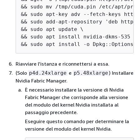
&& sudo mv /tmp/cuda.pin /etc/apt/pref
&& sudo apt-key adv --fetch-keys https
&& sudo add-apt-repository 'deb http:/
&& sudo apt update \

&& sudo apt install nvidia-dkms-535 \

&& sudo apt install -o Dpkg::Options::
Riavviare l'istanza e riconnettersi a essa.
(Solo
e
) Installare
p4d.24xlarge
p5.48xlarge
Nvidia Fabric Manager.
È necessario installare la versione di Nvidia
Fabric Manager che corrisponde alla versione
del modulo del kernel Nvidia installata al
passaggio precedente.
Eseguire questo comando per determinare la
versione del modulo del kernel Nvidia.