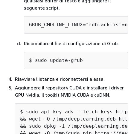
qualsiasi editor di testo e aggiungere il
seguente script.
GRUB_CMDLINE_LINUX="rdblacklist=nou
Ricompilare il file di configurazione di Grub.
$ 
sudo update-grub
Riavviare l'istanza e riconnettersi a essa.
Aggiungere il repository CUDA e installare i driver
GPU Nvidia, il toolkit NVIDIA CUDA e cuDNN.
$ 
sudo apt-key adv --fetch-keys http:/
&& wget -O /tmp/deeplearning.deb http:
&& sudo dpkg -i /tmp/deeplearning.deb \
&& wget -O /tmp/cuda.pin https://devel