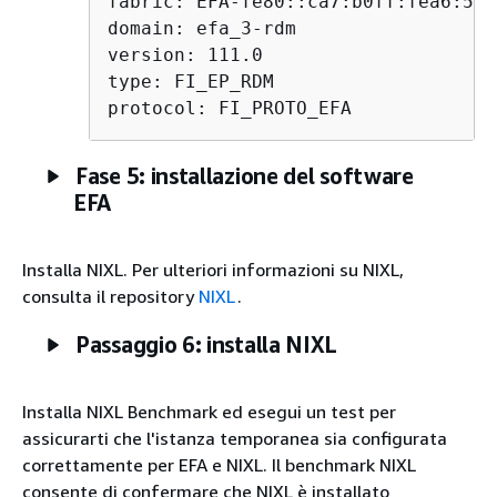
fabric: EFA-fe80::ca7:b0ff:fea6:5e99
domain: efa_3-rdm

version: 111.0

type: FI_EP_RDM

protocol: FI_PROTO_EFA
Fase 5: installazione del software
EFA
Installa NIXL. Per ulteriori informazioni su NIXL,
consulta il repository
NIXL
.
Passaggio 6: installa NIXL
Installa NIXL Benchmark ed esegui un test per
assicurarti che l'istanza temporanea sia configurata
correttamente per EFA e NIXL. Il benchmark NIXL
consente di confermare che NIXL è installato