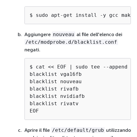
$ 
sudo apt-get install -y gcc make 
Aggiungere
al file dell'elenco dei
nouveau
/etc/modprobe.d/blacklist.conf
negati.
$ 
cat << EOF | sudo tee --append /e
blacklist vga16fb

blacklist nouveau

blacklist rivafb

blacklist nvidiafb

blacklist rivatv

EOF
Aprire il file
utilizzando
/etc/default/grub