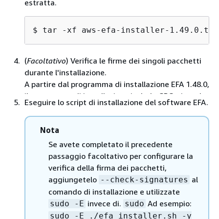
estratta.
$ 
tar -xf aws-efa-installer-1.49.0.tar
(
Facoltativo
) Verifica le firme dei singoli pacchetti
durante l'installazione.
A partire dal programma di installazione EFA 1.48.0,
il programma di installazione include GPG-signed
Eseguire lo script di installazione del software EFA.
singoli pacchetti RPM e DEB. Per verificare
l'autenticità e l'integrità di ogni singolo pacchetto
Nota
durante l'installazione, utilizzate il flag.
--check-
Quando abiliti questo flag, il
signatures
Se avete completato il precedente
programma di installazione verifica innanzitutto
passaggio facoltativo per configurare la
tutte le firme dei pacchetti e procede con
verifica della firma dei pacchetti,
l'installazione solo se ogni pacchetto supera la
aggiungetelo
al
--check-signatures
verifica. Se un pacchetto non supera la verifica, il
comando di installazione e utilizzate
programma di installazione esce immediatamente
invece di.
Ad esempio:
sudo -E
sudo
senza installare nulla.
sudo -E ./efa_installer.sh -y