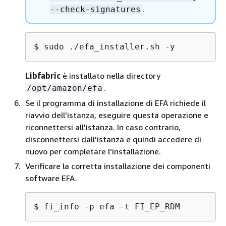
.
Scarica la chiave pubblica GPG.
--check-signatures
$ 
wget https://efa-installer.amazon
$ 
sudo ./efa_installer.sh -y
Esporta il percorso chiave. Quindi, nel
Libfabric
è installato nella directory
passaggio successivo, aggiungilo
--check-
.
/opt/amazon/efa
al comando di installazione e
signatures
Se il programma di installazione di EFA richiede il
usa
invece di
conservare la
sudo -E
sudo
riavvio dell'istanza, eseguire questa operazione e
variabile di ambiente.
riconnettersi all'istanza. In caso contrario,
disconnettersi dall'istanza e quindi accedere di
$ 
export EFA_INSTALLER_KEY=$(pwd)/a
nuovo per completare l'installazione.
Verificare la corretta installazione dei componenti
RPM-based Sui sistemi (Amazon Linux, RHEL, Rocky
software EFA.
Linux e SUSE), il programma di installazione verifica
ogni RPM utilizzato.
DEB-
rpm --checksig
$ 
fi_info -p efa -t FI_EP_RDM
based Sui sistemi (Ubuntu, Debian), l'installatore