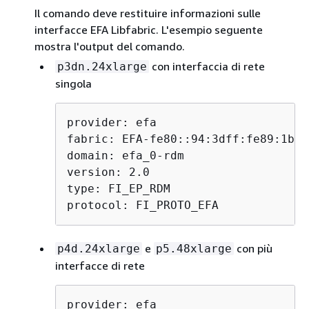
verifica ogni DEB utilizzando la verifica della firma
Il comando deve restituire informazioni sulle
GPG.
interfacce EFA Libfabric. L'esempio seguente
Se la verifica di un pacchetto fallisce,
mostra l'output del comando.
l'installazione si interrompe immediatamente,
proteggendo il sistema da pacchetti danneggiati o
con interfaccia di rete
p3dn.24xlarge
dannosi.
singola
Nota
provider: efa

La
bandiera è
fabric: EFA-fe80::94:3dff:fe89:1b70

--check-signatures
domain: efa_0-rdm

facoltativa. Senza di esso, il programma
version: 2.0

di installazione non esegue la verifica
type: FI_EP_RDM

della firma individuale.
protocol: FI_PROTO_EFA
e
con più
p4d.24xlarge
p5.48xlarge
interfacce di rete
provider: efa
