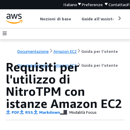
Italiano
Preferenze
Contattaci
F
Nozioni di base
Guide all'assistenza
Documentazione
Amazon EC2
Guida per l’utente
Requisiti per
Documentazione
Amazon EC2
Guida per l’utente
l'utilizzo di
NitroTPM con
istanze Amazon EC2
PDF
RSS
Markdown
Modalità Focus