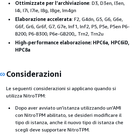
Ottimizzate per l’archiviazione
: D3, D3en, I3en,
I4i, I7i, I7ie, I8g, I8ge, Im4gn
Elaborazione accelerata
: F2, G4dn, G5, G6, G6e,
G6f, Gr6, Gr6f, G7, G7e, Inf1, Inf2, P5, P5e, P5en P6-
B200, P6-B300, P6e-GB200,, Trn2, Trn2u
High-performance elaborazione: HPC6a, HPC6iD,
HPC8a
Considerazioni
Le seguenti considerazioni si applicano quando si
utilizza NitroTPM:
Dopo aver avviato un'istanza utilizzando un'AMI
con NitroTPM abilitato, se desideri modificare il
tipo di istanza, anche il nuovo tipo di istanza che
scegli deve supportare NitroTPM.