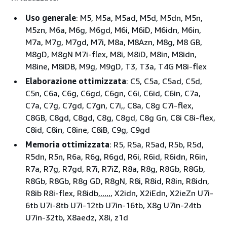
Uso generale
: M5, M5a, M5ad, M5d, M5dn, M5n,
M5zn, M6a, M6g, M6gd, M6i, M6iD, M6idn, M6in,
M7a, M7g, M7gd, M7i, M8a, M8Azn, M8g, M8 GB,
M8gD, M8gN M7i-flex, M8i, M8iD, M8in, M8idn,
M8ine, M8iDB, M9g, M9gD, T3, T3a, T4G M8i-flex
Elaborazione ottimizzata
: C5, C5a, C5ad, C5d,
C5n, C6a, C6g, C6gd, C6gn, C6i, C6id, C6in, C7a,
C7a, C7g, C7gd, C7gn, C7i,, C8a, C8g C7i-flex,
C8GB, C8gd, C8gd, C8g, C8gd, C8g Gn, C8i C8i-flex,
C8id, C8in, C8ine, C8iB, C9g, C9gd
Memoria ottimizzata
: R5, R5a, R5ad, R5b, R5d,
R5dn, R5n, R6a, R6g, R6gd, R6i, R6id, R6idn, R6in,
R7a, R7g, R7gd, R7i, R7iZ, R8a, R8g, R8Gb, R8Gb,
R8Gb, R8Gb, R8g GD, R8gN, R8i, R8id, R8in, R8idn,
R8ib R8i-flex, R8idb,,,,,,, X2idn, X2iEdn, X2ieZn U7i-
6tb U7i-8tb U7i-12tb U7in-16tb, X8g U7in-24tb
U7in-32tb, X8aedz, X8i, z1d