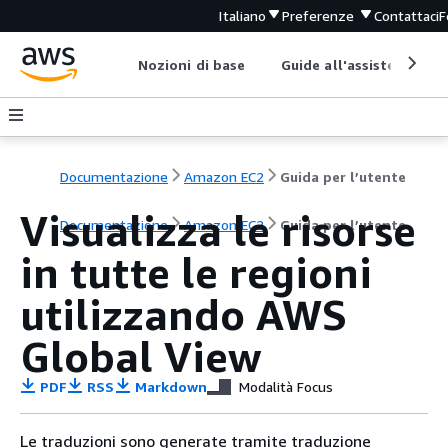
Italiano
Preferenze
Contattaci
F
Nozioni di base
Guide all'assistenza
Documentazione
Amazon EC2
Guida per l’utente
Visualizza le risorse
Documentazione
Amazon EC2
Guida per l’utente
in tutte le regioni
utilizzando AWS
Global View
PDF
RSS
Markdown
Modalità Focus
Le traduzioni sono generate tramite traduzione