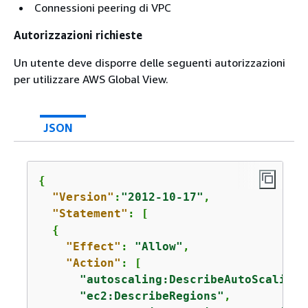
Connessioni peering di VPC
Autorizzazioni richieste
Un utente deve disporre delle seguenti autorizzazioni
per utilizzare AWS Global View.
JSON
{
"Version"
:
"2012-10-17"
,

"Statement"
: [

{
"Effect"
: 
"Allow"
,

"Action"
: [

"autoscaling:DescribeAutoScalingG
"ec2:DescribeRegions"
,
