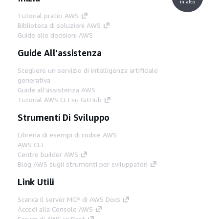
in alto
Tutorial pratici AWS
Biblioteca di soluzioni AWS
Guide alle decisioni AWS
Guide All'assistenza
Scegliere un servizio di intelligenza artificiale
generativa
Guide all'assistenza AWS
Tutorial AWS CLI su GitHub
Strumenti Di Sviluppo
Libreria di esempi di codice AWS
AWS CLI
Centro builder AWS
Blog AWS sugli strumenti per sviluppatori
Link Utili
Scarica il server MCP di AWS Docs
Accedi alla Console AWS
Forum di AWS re:Post