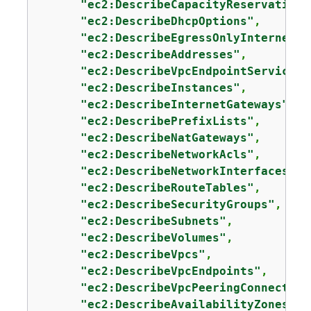
"ec2:DescribeCapacityReservations
"ec2:DescribeDhcpOptions"
,

"ec2:DescribeEgressOnlyInternetGa
"ec2:DescribeAddresses"
,

"ec2:DescribeVpcEndpointServices"
"ec2:DescribeInstances"
,

"ec2:DescribeInternetGateways"
,

"ec2:DescribePrefixLists"
,

"ec2:DescribeNatGateways"
,

"ec2:DescribeNetworkAcls"
,

"ec2:DescribeNetworkInterfaces"
,

"ec2:DescribeRouteTables"
,

"ec2:DescribeSecurityGroups"
,

"ec2:DescribeSubnets"
,

"ec2:DescribeVolumes"
,

"ec2:DescribeVpcs"
,

"ec2:DescribeVpcEndpoints"
,

"ec2:DescribeVpcPeeringConnection
"ec2:DescribeAvailabilityZones"
,
