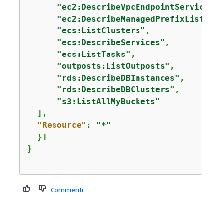
"ec2:DescribeVpcEndpointServiceCo
"ec2:DescribeManagedPrefixLists"
,

"ecs:ListClusters"
,

"ecs:DescribeServices"
,

"ecs:ListTasks"
,

"outposts:ListOutposts"
,

"rds:DescribeDBInstances"
,

"rds:DescribeDBClusters"
,

"s3:ListAllMyBuckets"
  ],

"Resource"
: 
"*"
  }]

Commenti