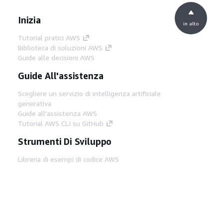
Inizia
in alto
Tutorial pratici AWS
Biblioteca di soluzioni AWS
Guide alle decisioni AWS
Guide All'assistenza
Scegliere un servizio di intelligenza artificiale
generativa
Guide all'assistenza AWS
Tutorial AWS CLI su GitHub
Strumenti Di Sviluppo
Libreria di esempi di codice AWS
AWS CLI
Centro builder AWS
Blog AWS sugli strumenti per sviluppatori
Link Utili