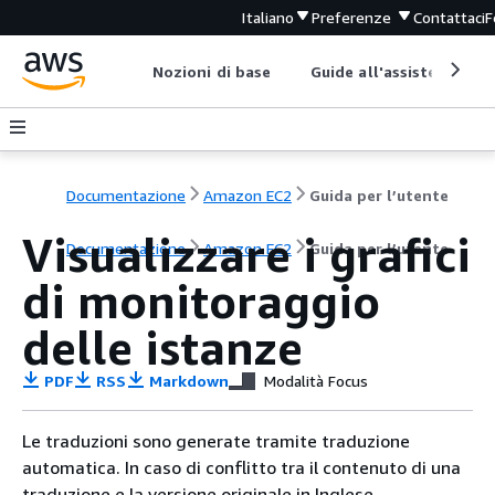
Italiano
Preferenze
Contattaci
F
Nozioni di base
Guide all'assistenza
Documentazione
Amazon EC2
Guida per l’utente
Visualizzare i grafici
Documentazione
Amazon EC2
Guida per l’utente
di monitoraggio
delle istanze
PDF
RSS
Markdown
Modalità Focus
Le traduzioni sono generate tramite traduzione
automatica. In caso di conflitto tra il contenuto di una
traduzione e la versione originale in Inglese,