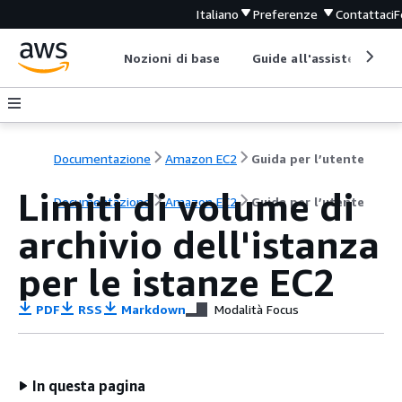
Italiano
Preferenze
Contattaci
F
Nozioni di base
Guide all'assistenza
Documentazione
Amazon EC2
Guida per l’utente
Limiti di volume di
Documentazione
Amazon EC2
Guida per l’utente
archivio dell'istanza
per le istanze EC2
PDF
RSS
Markdown
Modalità Focus
In questa pagina