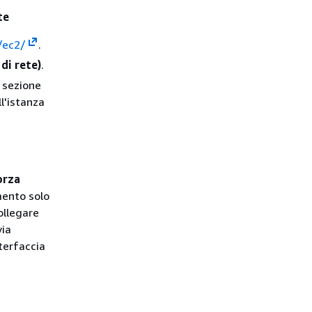
te
/ec2/
.
di rete)
.
a sezione
ll'istanza
orza
amento solo
ollegare
via
nterfaccia