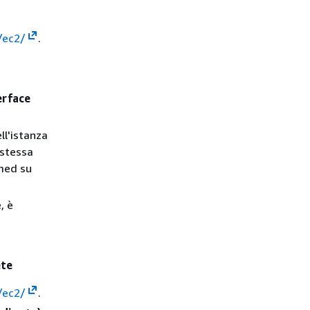
/ec2/
.
erface
ll'istanza
a stessa
omed su
, è
ete
/ec2/
.