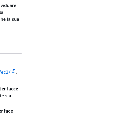
ividuare
la
che la sua
/ec2/
.
terfacce
te sia
erface