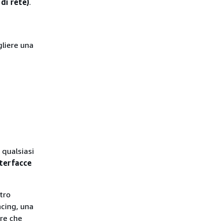
di rete)
.
gliere una
 qualsiasi
terfacce
tro
ncing, una
re che