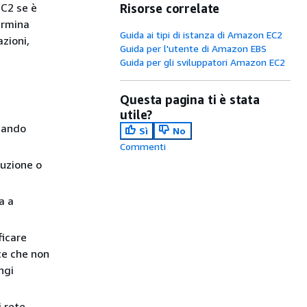
EC2 se è
Risorse correlate
termina
Guida ai tipi di istanza di Amazon EC2
azioni,
Guida per l'utente di Amazon EBS
Guida per gli sviluppatori Amazon EC2
Questa pagina ti è stata
utile?
uando
Sì
No
Commenti
cuzione o
a a
ficare
nte che non
ngi
 rete