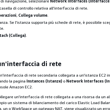
 di navigazione, selezionare
Network Interfaces (Interfacce 
casella di controllo relativa all'interfaccia di rete.
erazioni
,
Collega volume
.
anza. Se l'istanza supporta più schede di rete, è possibile sce
te.
tach (Collega)
.
n'interfaccia di rete
n'interfaccia di rete secondaria collegata a un'istanza EC2 in
ando la pagina
Instances (Istanze)
o
Network Interfaces (In
nsole Amazon EC2.
ollegare un'interfaccia di rete collegata a una risorsa da un al
mpio un sistema di bilanciamento del carico Elastic Load Bala
, un o WorkSpace un gateway NAT, viene visualizzato un erro