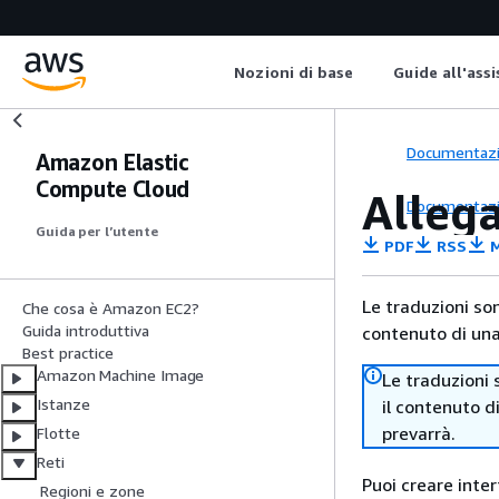
Nozioni di base
Guide all'ass
Documentaz
Amazon Elastic
Compute Cloud
Allega
Documentaz
Guida per l’utente
PDF
RSS
M
Le traduzioni so
Che cosa è Amazon EC2?
Guida introduttiva
contenuto di una 
Best practice
Amazon Machine Image
Le traduzioni 
Istanze
il contenuto d
prevarrà.
Flotte
Reti
Puoi creare inter
Regioni e zone