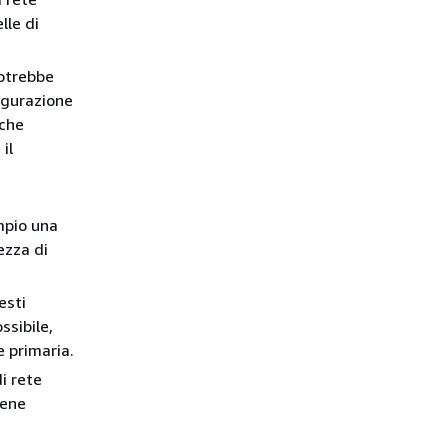
lle di
potrebbe
igurazione
 che
il
empio una
ezza di
esti
ssibile,
e primaria.
i rete
iene