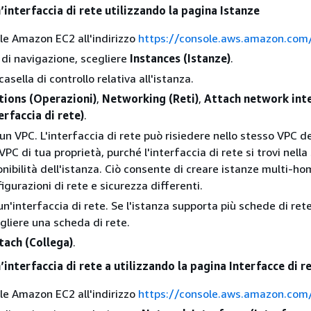
’interfaccia di rete utilizzando la pagina Istanze
ole Amazon EC2 all'indirizzo
https://console.aws.amazon.com
 di navigazione, scegliere
Instances (Istanze)
.
casella di controllo relativa all'istanza.
tions (Operazioni)
,
Networking (Reti)
,
Attach network int
erfaccia di rete)
.
un VPC. L'interfaccia di rete può risiedere nello stesso VPC de
 VPC di tua proprietà, purché l'interfaccia di rete si trovi nell
onibilità dell'istanza. Ciò consente di creare istanze multi-h
gurazioni di rete e sicurezza differenti.
n'interfaccia di rete. Se l'istanza supporta più schede di rete
egliere una scheda di rete.
tach (Collega)
.
’interfaccia di rete a utilizzando la pagina Interfacce di r
ole Amazon EC2 all'indirizzo
https://console.aws.amazon.com