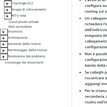
Topologia EC2
configura aut
Gruppi di collocamento
routing sul 
MTU rete
Un collegame
Cloud privati virtuali
richiedere l
Reti secondarie
dell'indirizz
Sicurezza
eseguono Am
Archiviazione
collegament
Gestione delle risorse
configurazio
Monitoraggio delle risorse
Non è possib
Risoluzione dei problemi
configurazio
Cronologia dei documenti
banda della 
Se colleghi p
riscontrare e
aggiungi inve
Per le istanz
secondaria, 
risolto nell'