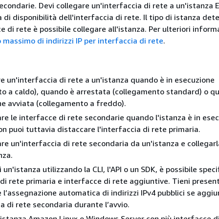
econdarie. Devi collegare un'interfaccia di rete a un'istanza 
 di disponibilità dell'interfaccia di rete. Il tipo di istanza de
 di rete è possibile collegare all'istanza. Per ulteriori inform
massimo di indirizzi IP per interfaccia di rete
.
re un'interfaccia di rete a un'istanza quando è in esecuzione
o a caldo), quando è arrestata (collegamento standard) o q
ene avviata (collegamento a freddo).
are le interfacce di rete secondarie quando l'istanza è in ese
n puoi tuttavia distaccare l'interfaccia di rete primaria.
are un'interfaccia di rete secondaria da un'istanza e collegarl
nza.
un'istanza utilizzando la CLI, l'API o un SDK, è possibile speci
 di rete primaria e interfacce di rete aggiuntive. Tieni prese
e l’assegnazione automatica di indirizzi IPv4 pubblici se aggiu
ia di rete secondaria durante l’avvio.
n'istanza Amazon Linux o Windows Server con più interfacce di