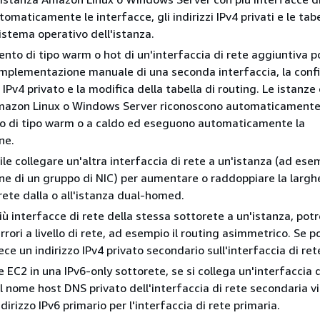
omaticamente le interfacce, gli indirizzi IPv4 privati e le tabe
sistema operativo dell'istanza.
nto di tipo warm o hot di un'interfaccia di rete aggiuntiva 
'implementazione manuale di una seconda interfaccia, la conf
o IPv4 privato e la modifica della tabella di routing. Le istanze
azon Linux o Windows Server riconoscono automaticamente 
o di tipo warm o a caldo ed eseguono automaticamente la
ne.
ile collegare un'altra interfaccia di rete a un'istanza (ad es
ne di un gruppo di NIC) per aumentare o raddoppiare la largh
rete dalla o all'istanza dual-homed.
iù interfacce di rete della stessa sottorete a un'istanza, potr
rrori a livello di rete, ad esempio il routing asimmetrico. Se po
ce un indirizzo IPv4 privato secondario sull'interfaccia di ret
e EC2 in una IPv6-only sottorete, se si collega un'interfaccia d
il nome host DNS privato dell'interfaccia di rete secondaria v
indirizzo IPv6 primario per l'interfaccia di rete primaria.