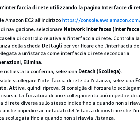
n’interfaccia di rete utilizzando la pagina Interfacce di re
ole Amazon EC2 all'indirizzo
https://console.aws.amazon.com
 di navigazione, selezionare
Network Interfaces (Interfacce 
casella di controllo relativa all'interfaccia di rete. Controlla l
tanza
della scheda
Dettagli
per verificare che l'interfaccia de
collegata a un'istanza come interfaccia di rete secondaria.
erazioni
,
Elimina
.
 richiesta la conferma, seleziona
Detach (Scollega)
.
ibile scollegare l'interfaccia di rete dall'istanza, seleziona
F
nto
,
Attiva
, quindi riprova. Si consiglia di forzare lo scolleg
risorsa. La forzatura di uno scollegamento può impedire di c
a di rete diversa sullo stesso indice fino a quando non si riav
uò anche impedire ai metadati dell'istanza di mostrare che l'i
ta scollegata fino a quando non si riavvia l'istanza.