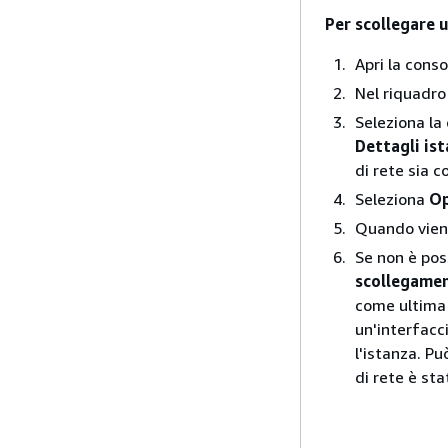
Per scollegare u
Apri la cons
Nel riquadro
Seleziona la 
Dettagli is
di rete sia 
Seleziona
Op
Quando viene
Se non è poss
scollegame
come ultima 
un'interfacci
l'istanza. P
di rete è sta