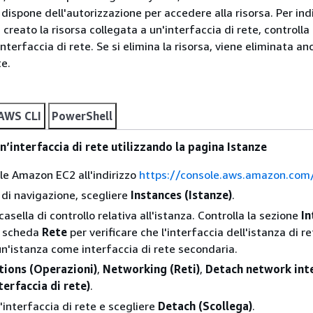
 dispone dell'autorizzazione per accedere alla risorsa. Per ind
 creato la risorsa collegata a un'interfaccia di rete, controlla 
interfaccia di rete. Se si elimina la risorsa, viene eliminata an
te.
AWS CLI
PowerShell
n’interfaccia di rete utilizzando la pagina Istanze
ole Amazon EC2 all'indirizzo
https://console.aws.amazon.com
 di navigazione, scegliere
Instances (Istanze)
.
casella di controllo relativa all'istanza. Controlla la sezione
In
a scheda
Rete
per verificare che l'interfaccia dell'istanza di re
un'istanza come interfaccia di rete secondaria.
tions (Operazioni)
,
Networking (Reti)
,
Detach network int
terfaccia di rete)
.
'interfaccia di rete e scegliere
Detach (Scollega)
.