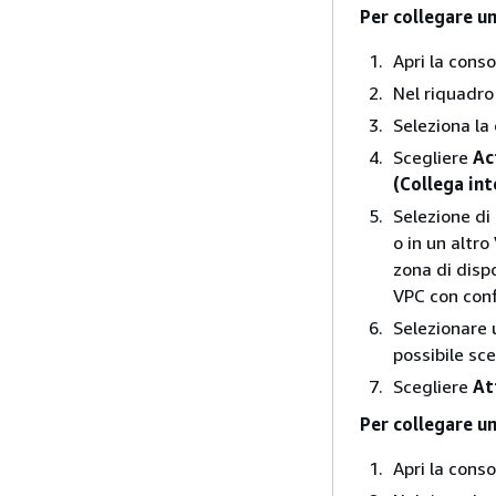
Per collegare un
Apri la cons
Nel riquadro
Seleziona la 
Scegliere
Ac
(Collega int
Selezione di 
o in un altro
zona di disp
VPC con confi
Selezionare u
possibile sc
Scegliere
At
Per collegare un
Apri la cons