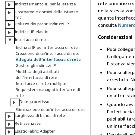
rete primarie o s
Indirizzamento IP per le istanze
nella stessa zona
Hostname e domini delle istanze
quante interfacce
EC2
Utilizzo dei propri indirizzi IP
consulta
Numero 
Indirizzi IP elastici
Considerazioni
Interfacce di rete
Indirizzi IP per interfaccia di rete
Puoi collega
Creazione di un'interfaccia di rete
(collegament
Allegati dell'interfaccia di rete
l'istanza vi
Gestire gli indirizzi IP
Modifica degli attributi
Puoi scolleg
dell'interfaccia di rete
arrestata. No
Interfacce di rete multiple
Puoi scolleg
Requester-managed interfacce di
un'altra ista
rete
Delega prefisso
Quando avvii 
Eliminazione di un'interfaccia di rete
l'interfaccia
Larghezza di banda di rete
puoi abilitar
Reti avanzate
un’interfacc
Elastic Fabric Adapter
L'avvio di u