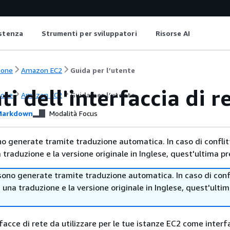
istenza
Strumenti per sviluppatori
Risorse AI
ione
Amazon EC2
Guida per l’utente
ti dell'interfaccia di r
ione
Amazon EC2
Guida per l’utente
arkdown
Modalità Focus
no generate tramite traduzione automatica. In caso di conflitt
traduzione e la versione originale in Inglese, quest'ultima pr
sono generate tramite traduzione automatica. In caso di confl
i una traduzione e la versione originale in Inglese, quest'ulti
facce di rete da utilizzare per le tue istanze EC2 come interf