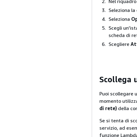
Nel riquadro
Seleziona la 
Seleziona
Op
Scegli un'ist
scheda di re
Scegliere
At
Scollega u
Puoi scollegare u
momento utilizz
di rete)
della co
Se si tenta di sc
servizio, ad ese
funzione Lambda