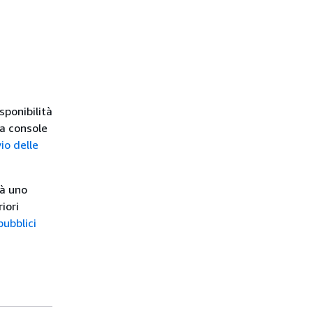
sponibilità
a console
io delle
rà uno
iori
pubblici