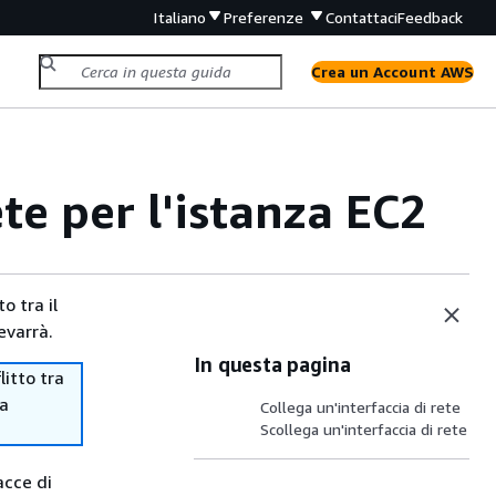
Italiano
Preferenze
Contattaci
Feedback
Crea un Account AWS
ete per l'istanza EC2
o tra il
evarrà.
In questa pagina
itto tra
ma
Collega un'interfaccia di rete
Scollega un'interfaccia di rete
acce di