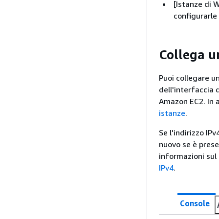
[Istanze di 
configurarle 
Collega un
Puoi collegare un
dell'interfaccia 
Amazon EC2. In al
istanze
.
Se l'indirizzo IP
nuovo se è presen
informazioni sul 
IPv4
.
Console