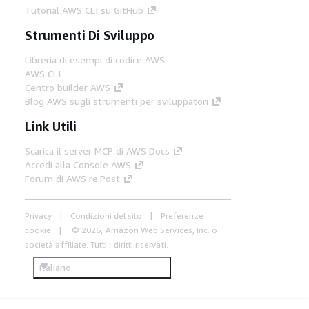
Tutorial AWS CLI su GitHub
Strumenti Di Sviluppo
Libreria di esempi di codice AWS
AWS CLI
Centro builder AWS
Blog AWS sugli strumenti per sviluppatori
Link Utili
Scarica il server MCP di AWS Docs
Accedi alla Console AWS
Forum di AWS re:Post
Privacy
Condizioni del sito
Preferenze
cookie
© 2026, Amazon Web Services, Inc. o
società affiliate. Tutti i diritti riservati.
Italiano