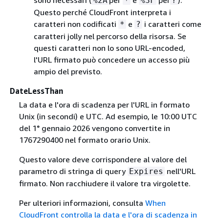
sono necessari (
per
e
per
).
%2A
*
%3F
?
Questo perché CloudFront interpreta i
caratteri non codificati
e
i caratteri come
*
?
caratteri jolly nel percorso della risorsa. Se
questi caratteri non lo sono URL-encoded,
l'URL firmato può concedere un accesso più
ampio del previsto.
DateLessThan
La data e l'ora di scadenza per l'URL in formato
Unix (in secondi) e UTC. Ad esempio, le 10:00 UTC
del 1° gennaio 2026 vengono convertite in
1767290400 nel formato orario Unix.
Questo valore deve corrispondere al valore del
parametro di stringa di query
nell'URL
Expires
firmato. Non racchiudere il valore tra virgolette.
Per ulteriori informazioni, consulta
When
CloudFront controlla la data e l'ora di scadenza in