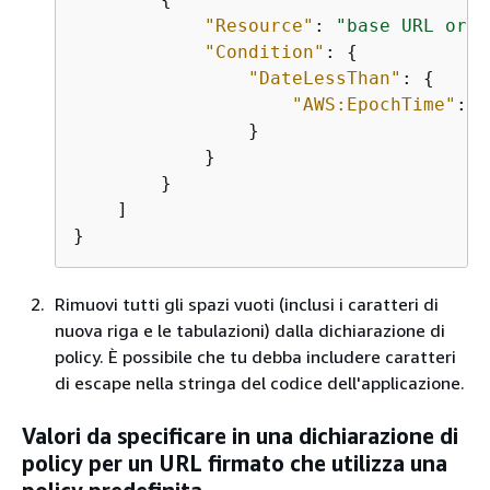
"Resource"
: 
"base URL or s
"Condition"
: 
{
"DateLessThan"
: 
{
"AWS:EpochTime"
: e
                }

            }

        }

    ]

}
Rimuovi tutti gli spazi vuoti (inclusi i caratteri di
nuova riga e le tabulazioni) dalla dichiarazione di
policy. È possibile che tu debba includere caratteri
di escape nella stringa del codice dell'applicazione.
Valori da specificare in una dichiarazione di
policy per un URL firmato che utilizza una