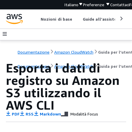
Italiano
Preferenze
Contattaci
F
Nozioni di base
Guide all'assistenza
Documentazione
Amazon CloudWatch
Guida per l’uten
Esporta i dati di
Documentazione
Amazon CloudWatch
Guida per l’uten
registro su Amazon
S3 utilizzando il
AWS CLI
PDF
RSS
Markdown
Modalità Focus