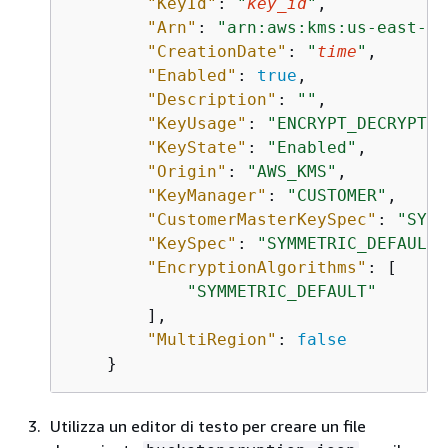
"KeyId"
: 
"
key_id
"
,

"Arn"
: 
"arn:aws:kms:us-east-2:
"CreationDate"
: 
"
time
"
,

"Enabled"
: 
true
,

"Description"
: 
""
,

"KeyUsage"
: 
"ENCRYPT_DECRYPT"
,

"KeyState"
: 
"Enabled"
,

"Origin"
: 
"AWS_KMS"
,

"KeyManager"
: 
"CUSTOMER"
,

"CustomerMasterKeySpec"
: 
"SYMM
"KeySpec"
: 
"SYMMETRIC_DEFAULT"
"EncryptionAlgorithms"
: [

"SYMMETRIC_DEFAULT"
        ],

"MultiRegion"
: 
false
Utilizza un editor di testo per creare un file