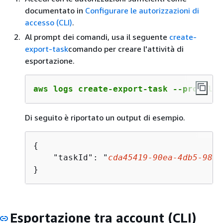
documentato in
Configurare le autorizzazioni di
accesso (CLI)
.
Al prompt dei comandi, usa il seguente
create-
export-task
comando per creare l'attività di
esportazione.
aws logs create-export-task --profile 
Di seguito è riportato un output di esempio.
{
    "taskId": "
cda45419
-
90
ea-
4
db
5
-
9833
}
Esportazione tra account (CLI)