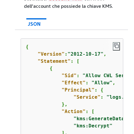
dell'account che possiede la chiave KMS.
JSON
{
"Version"
:
"2012-10-17"
,

"Statement"
: [

{
"Sid"
: 
"Allow CWL Servic
"Effect"
: 
"Allow"
,

"Principal"
: 
{
"Service"
: 
"logs.
Reg
            },

"Action"
: [

"kms:GenerateDataKey
"kms:Decrypt"
            ],
