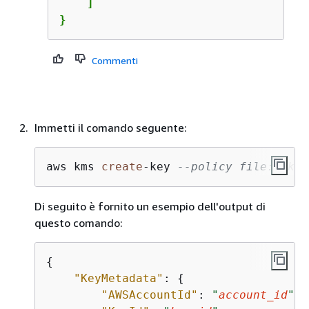
    ]

}
Commenti
Immetti il comando seguente:
aws kms 
create
-
key 
--policy file://key
Di seguito è fornito un esempio dell'output di
questo comando:
{
"KeyMetadata"
: 
{
"AWSAccountId"
: 
"
account_id
"
,
