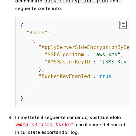
denominato
con il
bucketencryption.json
seguente contenuto.
{
"Rules"
: [

{
"ApplyServerSideEncryptionByDefa
"SSEAlgorithm"
: 
"aws:kms"
,

"KMSMasterKeyID"
: 
"
{
KMS Key AR
      },

"BucketKeyEnabled"
: 
true
    }

  ]

}
Immettete il seguente comando, sostituendolo
con il nome del bucket
amzn-s3-demo-bucket
in cui state esportando i log.