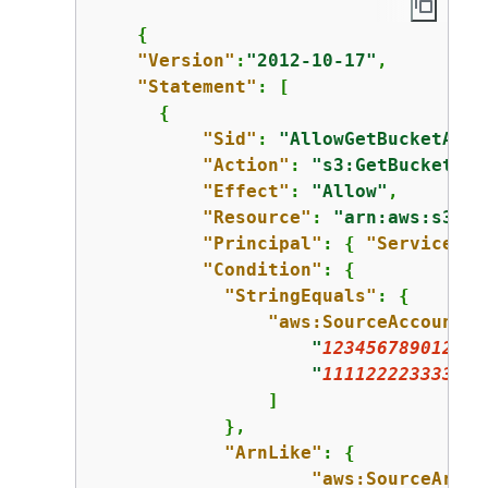
{
"Version"
:
"2012-10-17"
,

"Statement"
: [

{
"Sid"
: 
"AllowGetBucketAcl"
"Action"
: 
"s3:GetBucketAcl
"Effect"
: 
"Allow"
,

"Resource"
: 
"arn:aws:s3:::
"Principal"
: 
{
"Service"
: 
"Condition"
: 
{
"StringEquals"
: 
{
"aws:SourceAccount"
:
"
123456789012
"
,

"
111122223333
"
                ]

            },

"ArnLike"
: 
{
"aws:SourceArn"
: