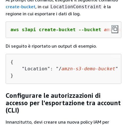
create-bucket
, in cui
è la
LocationConstraint
regione in cui esportare i dati di log.
aws s3api create-bucket --bucket 
amzn
-s
3
-
Di seguito è riportato un output di esempio.
{
    "Location": "/
amzn
-s
3
-demo-bucket
"

}
Configurare le autorizzazioni di
accesso per l'esportazione tra account
(CLI)
Innanzitutto, devi creare una nuova policy IAM per