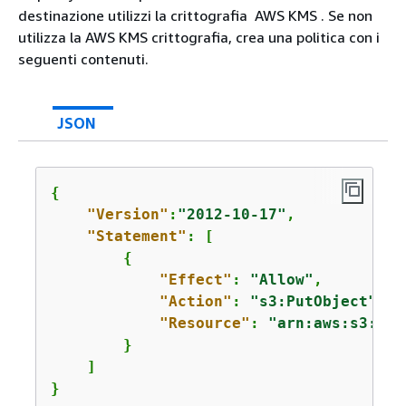
destinazione utilizzi la crittografia AWS KMS . Se non
utilizza la AWS KMS crittografia, crea una politica con i
seguenti contenuti.
JSON
{
"Version"
:
"2012-10-17"
,

"Statement"
: [

{
"Effect"
: 
"Allow"
,

"Action"
: 
"s3:PutObject"
,

"Resource"
: 
"arn:aws:s3:::
a
        }

    ]

}