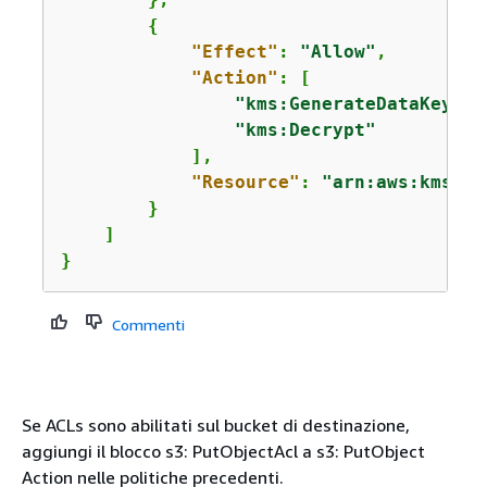
{
"Effect"
: 
"Allow"
,

"Action"
: [

"kms:GenerateDataKey"
,

"kms:Decrypt"
            ],

"Resource"
: 
"arn:aws:kms:
us
        }

    ]

}
Commenti
Se ACLs sono abilitati sul bucket di destinazione,
aggiungi il blocco s3: PutObjectAcl a s3: PutObject
Action nelle politiche precedenti.