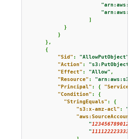
"arn:aws:log
"arn:aws:log
                    ]

            }

          }

      },

{
"Sid"
: 
"AllowPutObject"
,

"Action"
: 
"s3:PutObject"
,

"Effect"
: 
"Allow"
,

"Resource"
: 
"arn:aws:s3:::
"Principal"
: 
{
"Service"
: 
"Condition"
: 
{
"StringEquals"
: 
{
"s3:x-amz-acl"
: 
"buc
"aws:SourceAccount"
:
"
123456789012
"
,

"
111122223333
"
                ]
