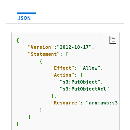
JSON
{
"Version"
:
"2012-10-17"
,

"Statement"
: [

{
"Effect"
: 
"Allow"
,

"Action"
: [

"s3:PutObject"
,

"s3:PutObjectAcl"
            ],

"Resource"
: 
"arn:aws:s3:::
a
        }

    ]

}