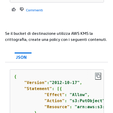
Commenti
Se il bucket di destinazione utilizza AWS KMS la
crittografia, create una policy con i seguenti contenuti.
JSON
{
"Version"
:
"2012-10-17"
,

"Statement"
: [
{
"Effect"
: 
"Allow"
,

"Action"
: 
"s3:PutObject"
,

"Resource"
: 
"arn:aws:s3:::
a
        },
