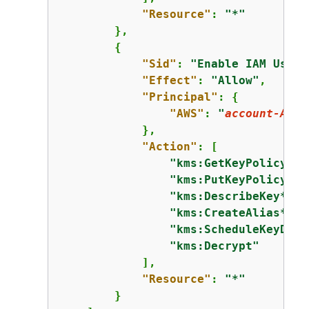
"Resource"
: 
"*"
        },

{
"Sid"
: 
"Enable IAM User 
"Effect"
: 
"Allow"
,

"Principal"
: 
{
"AWS"
: 
"
account-ARN
"
            },

"Action"
: [

"kms:GetKeyPolicy*"
,

"kms:PutKeyPolicy*"
,

"kms:DescribeKey*"
,

"kms:CreateAlias*"
,

"kms:ScheduleKeyDele
"kms:Decrypt"
            ],

"Resource"
: 
"*"
        }
