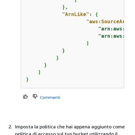
            },

"ArnLike"
: 
{
"aws:SourceArn"
:
"arn:aws:log
"arn:aws:log
                    ]

            }

          }

      }

    ]

}
Commenti
Imposta la politica che hai appena aggiunto come
politica di accesso sul tuo bucket utilizzando il