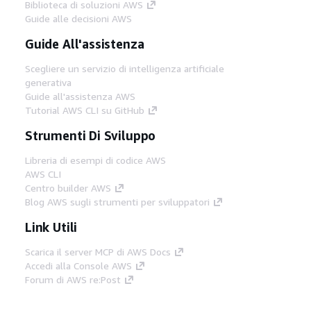
Biblioteca di soluzioni AWS
Guide alle decisioni AWS
Guide All'assistenza
Scegliere un servizio di intelligenza artificiale
generativa
Guide all'assistenza AWS
Tutorial AWS CLI su GitHub
Strumenti Di Sviluppo
Libreria di esempi di codice AWS
AWS CLI
Centro builder AWS
Blog AWS sugli strumenti per sviluppatori
Link Utili
Scarica il server MCP di AWS Docs
Accedi alla Console AWS
Forum di AWS re:Post