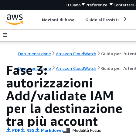
Italiano
Preferenze
Contattaci
F
Nozioni di base
Guide all'assistenza
Documentazione
Amazon CloudWatch
Guida per l’uten
Fase 3:
Documentazione
Amazon CloudWatch
Guida per l’uten
autorizzazioni
Add/validate IAM
per la destinazione
tra più account
PDF
RSS
Markdown
Modalità Focus