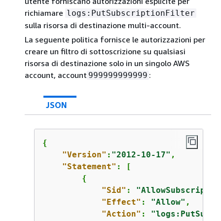
utente forniscano autorizzazioni esplicite per
richiamare
logs:PutSubscriptionFilter
sulla risorsa di destinazione multi-account.
La seguente politica fornisce le autorizzazioni per
creare un filtro di sottoscrizione su qualsiasi
risorsa di destinazione solo in un singolo AWS
account, account
:
999999999999
JSON
{
"Version"
:
"2012-10-17"
,

"Statement"
: [

{
"Sid"
: 
"AllowSubscriptio
"Effect"
: 
"Allow"
,

"Action"
: 
"logs:PutSubsc