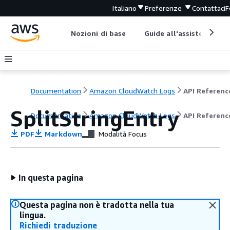
Italiano
Preferenze
Contattaci
F
Nozioni di base
Guide all'assistenza
Documentation
Amazon CloudWatch Logs
API Referenc
SplitStringEntry
Documentation
Amazon CloudWatch Logs
API Referenc
PDF
Markdown
Modalità Focus
In questa pagina
Questa pagina non è tradotta nella tua
lingua.
Richiedi traduzione