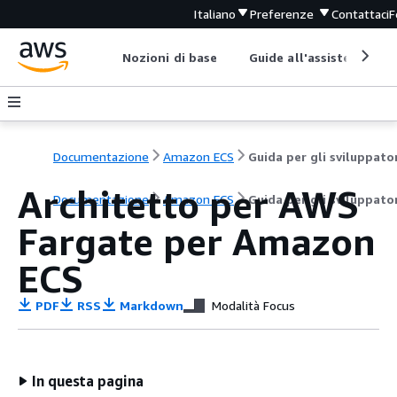
Italiano
Preferenze
Contattaci
F
Nozioni di base
Guide all'assistenza
Documentazione
Amazon ECS
Guida per gli sviluppato
Architetto per AWS
Documentazione
Amazon ECS
Guida per gli sviluppato
Fargate per Amazon
ECS
PDF
RSS
Markdown
Modalità Focus
In questa pagina