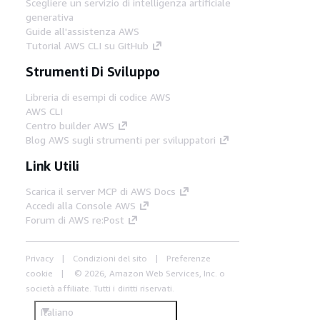
Scegliere un servizio di intelligenza artificiale
generativa
Guide all'assistenza AWS
Tutorial AWS CLI su GitHub
Strumenti Di Sviluppo
Libreria di esempi di codice AWS
AWS CLI
Centro builder AWS
Blog AWS sugli strumenti per sviluppatori
Link Utili
Scarica il server MCP di AWS Docs
Accedi alla Console AWS
Forum di AWS re:Post
Privacy
Condizioni del sito
Preferenze
cookie
© 2026, Amazon Web Services, Inc. o
società affiliate. Tutti i diritti riservati.
Italiano