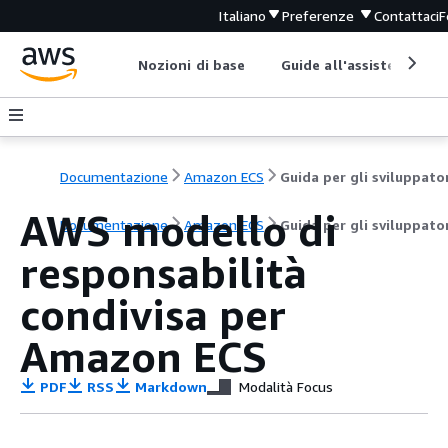
Italiano
Preferenze
Contattaci
F
Nozioni di base
Guide all'assistenza
Documentazione
Amazon ECS
Guida per gli sviluppato
AWS modello di
Documentazione
Amazon ECS
Guida per gli sviluppato
responsabilità
condivisa per
Amazon ECS
PDF
RSS
Markdown
Modalità Focus