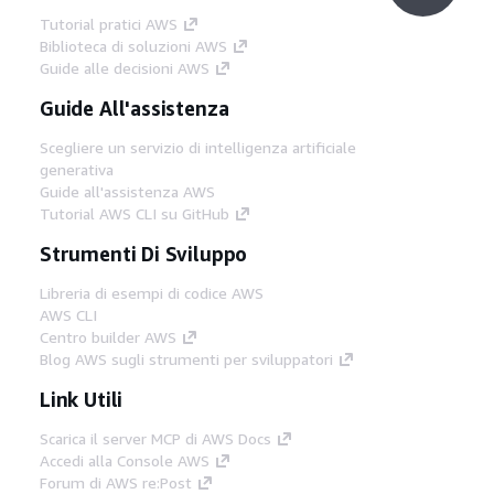
Tutorial pratici AWS
Biblioteca di soluzioni AWS
Guide alle decisioni AWS
Guide All'assistenza
Scegliere un servizio di intelligenza artificiale
generativa
Guide all'assistenza AWS
Tutorial AWS CLI su GitHub
Strumenti Di Sviluppo
Libreria di esempi di codice AWS
AWS CLI
Centro builder AWS
Blog AWS sugli strumenti per sviluppatori
Link Utili
Scarica il server MCP di AWS Docs
Accedi alla Console AWS
Forum di AWS re:Post