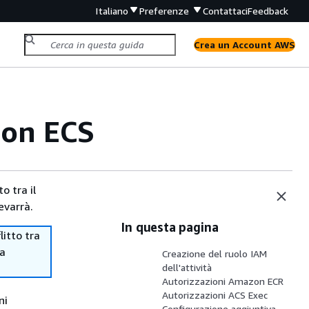
Italiano
Preferenze
Contattaci
Feedback
Crea un Account AWS
zon ECS
o tra il
evarrà.
In questa pagina
itto tra
ma
Creazione del ruolo IAM
dell'attività
Autorizzazioni Amazon ECR
Autorizzazioni ACS Exec
ni
Configurazione aggiuntiva