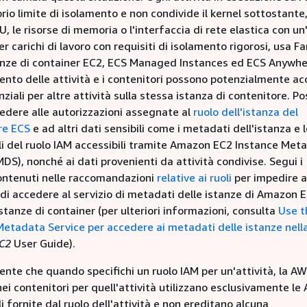
rio limite di isolamento e non condivide il kernel sottostante,
U, le risorse di memoria o l'interfaccia di rete elastica con un
Per carichi di lavoro con requisiti di isolamento rigorosi, usa F
tanze di container EC2, ECS Managed Instances ed ECS Anywhe
ento delle attività e i contenitori possono potenzialmente a
nziali per altre attività sulla stessa istanza di contenitore. P
edere alle autorizzazioni assegnate al
ruolo dell'istanza del
re ECS
e ad altri dati sensibili come i metadati dell'istanza e 
li del ruolo IAM accessibili tramite Amazon EC2 Instance Met
MDS), nonché ai dati provenienti da attività condivise. Segui i
contenuti nelle raccomandazioni
relative ai ruoli
per impedire a
di accedere al servizio di metadati delle istanze di Amazon 
istanze di container (per ulteriori informazioni, consulta
Use t
Metadata Service per accedere ai metadati delle istanze nell
C2
User Guide).
ente che quando specifichi un ruolo IAM per un'attività, la AW
nei contenitori per quell'attività utilizzano esclusivamente le
i fornite dal ruolo dell'attività e non ereditano alcuna