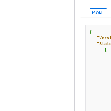
JSON
{
"Vers
"Stat
{
         
         