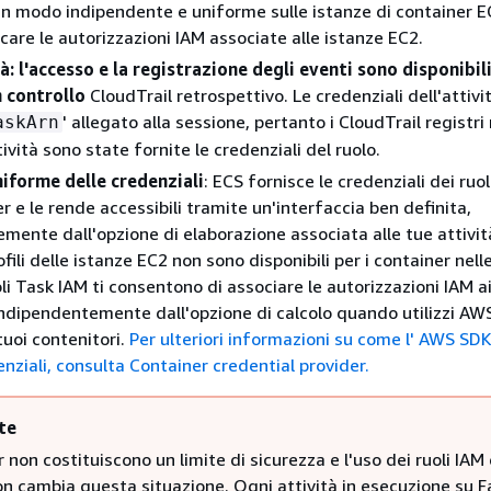
 in modo indipendente e uniforme sulle istanze di container 
care le autorizzazioni IAM associate alle istanze EC2.
tà: l'accesso e la registrazione degli eventi sono disponibil
n controllo
CloudTrail retrospettivo. Le credenziali dell'attivi
' allegato alla sessione, pertanto i CloudTrail registr
askArn
ività sono state fornite le credenziali del ruolo.
iforme delle credenziali
: ECS fornisce le credenziali dei ruol
r e le rende accessibili tramite un'interfaccia ben definita,
mente dall'opzione di elaborazione associata alle tue attivit
ofili delle istanze EC2 non sono disponibili per i container nell
uoli Task IAM ti consentono di associare le autorizzazioni IAM ai
indipendentemente dall'opzione di calcolo quando utilizzi AW
tuoi contenitori.
Per ulteriori informazioni su come l' AWS SD
nziali, consulta Container credential provider.
te
r non costituiscono un limite di sicurezza e l'uso dei ruoli IAM 
on cambia questa situazione. Ogni attività in esecuzione su 