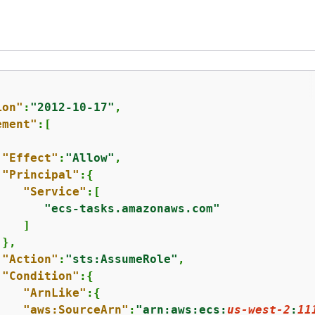
ion"
:
"2012-10-17"
,

ement"
:[

"Effect"
:
"Allow"
,

"Principal"
:
{
"Service"
:[

"ecs-tasks.amazonaws.com"
   ]

},

"Action"
:
"sts:AssumeRole"
,

"Condition"
:
{
"ArnLike"
:
{
"aws:SourceArn"
:
"arn:aws:ecs:
us-west-2
:
11