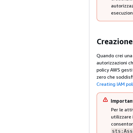
autorizzaz
esecuzion
Creazione 
Quando crei una p
autorizzazioni ch
policy AWS gesti
zero che soddisfi
Creating IAM pol
Importan
Per le att
utilizzare
consentono
sts:Ass