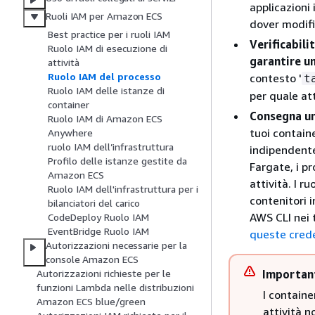
applicazioni
Ruoli IAM per Amazon ECS
dover modifi
Best practice per i ruoli IAM
Verificabili
Ruolo IAM di esecuzione di
garantire u
attività
Ruolo IAM del processo
contesto '
t
Ruolo IAM delle istanze di
per quale att
container
Consegna un
Ruolo IAM di Amazon ECS
tuoi containe
Anywhere
ruolo IAM dell’infrastruttura
indipendente
Profilo delle istanze gestite da
Fargate, i pr
Amazon ECS
attività. I r
Ruolo IAM dell'infrastruttura per i
contenitori 
bilanciatori del carico
AWS CLI nei 
CodeDeploy Ruolo IAM
EventBridge Ruolo IAM
queste crede
Autorizzazioni necessarie per la
console Amazon ECS
Importan
Autorizzazioni richieste per le
funzioni Lambda nelle distribuzioni
I containe
Amazon ECS blue/green
attività n