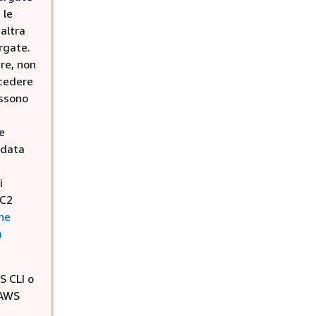
 le
'altra
argate.
re, non
ccedere
ossono
le
adata
i
EC2
he
a
S CLI o
 AWS