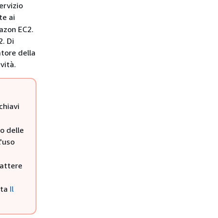
ervizio
e ai
mazon EC2.
2. Di
atore della
vità.
chiavi
o delle
L'uso
rattere
lta
Il