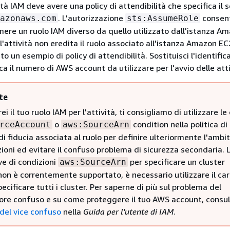
vità IAM deve avere una policy di attendibilità che specifica il s
. L'autorizzazione
consent
azonaws.com
sts:AssumeRole
mere un ruolo IAM diverso da quello utilizzato dall'istanza A
'attività non eredita il ruolo associato all'istanza Amazon EC
ato un esempio di policy di attendibilità. Sostituisci l'identific
ca il numero di AWS account da utilizzare per l'avvio delle atti
te
i il tuo ruolo IAM per l'attività, ti consigliamo di utilizzare le 
o
condition nella politica di
rceAccount
aws:SourceArn
di fiducia associata al ruolo per definire ulteriormente l'ambit
ioni ed evitare il confuso problema di sicurezza secondaria. 
ve di condizioni
per specificare un cluster
aws:SourceArn
non è correntemente supportato, è necessario utilizzare il ca
specificare tutti i cluster. Per saperne di più sul problema del
tore confuso e su come proteggere il tuo AWS account, consu
del vice confuso
nella
Guida per l'utente di IAM
.