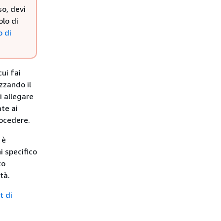
so, devi
olo di
 di
cui fai
izzando il
i allegare
ate ai
rocedere.
 è
i specifico
to
tà.
t di