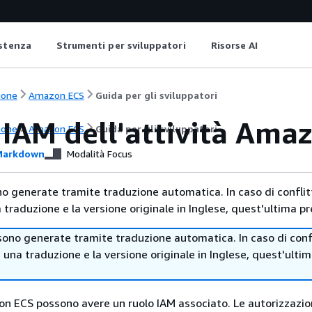
istenza
Strumenti per sviluppatori
Risorse AI
ione
Amazon ECS
Guida per gli sviluppatori
 IAM dell'attività Ama
ione
Amazon ECS
Guida per gli sviluppatori
arkdown
Modalità Focus
no generate tramite traduzione automatica. In caso di conflitt
traduzione e la versione originale in Inglese, quest'ultima pr
sono generate tramite traduzione automatica. In caso di confl
i una traduzione e la versione originale in Inglese, quest'ulti
on ECS possono avere un ruolo IAM associato. Le autorizzazio