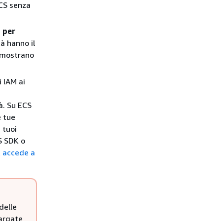
ECS senza
i per
tà hanno il
i mostrano
i IAM ai
à. Su ECS
e tue
 tuoi
S SDK o
K accede a
delle
Fargate