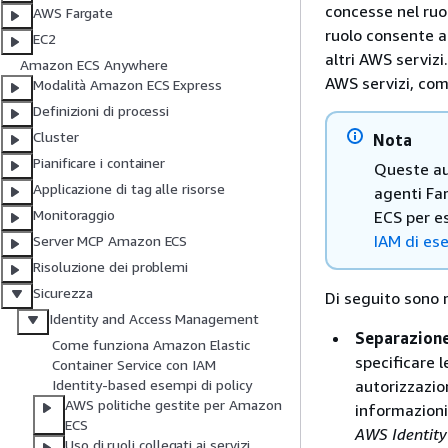
concesse nel ruo
AWS Fargate
ruolo consente al
EC2
altri AWS servizi
Amazon ECS Anywhere
AWS servizi, co
Modalità Amazon ECS Express
Definizioni di processi
Cluster
Nota
Pianificare i container
Queste au
Applicazione di tag alle risorse
agenti Fa
Monitoraggio
ECS per es
IAM di es
Server MCP Amazon ECS
Risoluzione dei problemi
Sicurezza
Di seguito sono ri
Identity and Access Management
Separazione
Come funziona Amazon Elastic
specificare l
Container Service con IAM
autorizzazion
Identity-based esempi di policy
AWS politiche gestite per Amazon
informazioni
ECS
AWS Identit
Uso di ruoli collegati ai servizi