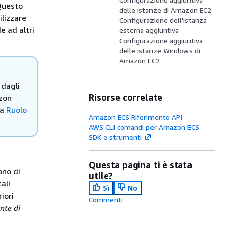
 Questo
delle istanze di Amazon EC2
ilizzare
Configurazione dell'istanza
e ad altri
esterna aggiuntiva
Configurazione aggiuntiva
delle istanze Windows di
Amazon EC2
 dagli
Risorse correlate
azon
ta
Ruolo
Amazon ECS Riferimento API
AWS CLI comandi per Amazon ECS
SDK e strumenti
Questa pagina ti è stata
ono di
utile?
ali
Sì
No
iori
Commenti
nte di