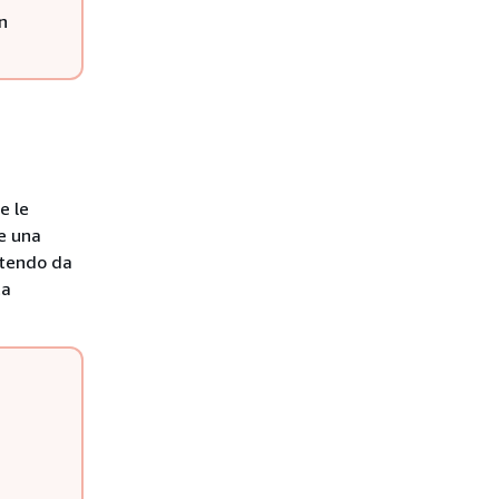
n
e le
re una
rtendo da
ta