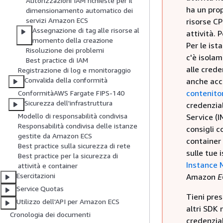
Autorizzazioni IAM richieste per il
ha un prop
dimensionamento automatico dei
servizi Amazon ECS
risorse CP
Assegnazione di tag alle risorse al
attività. 
momento della creazione
Per le is
Risoluzione dei problemi
c'è isolam
Best practice di IAM
alle crede
Registrazione di log e monitoraggio
Convalida della conformità
anche acc
contenito
ConformitàAWS Fargate FIPS-140
Sicurezza dell'infrastruttura
credenzia
Modello di responsabilità condivisa
Service (I
Responsabilità condivisa delle istanze
consigli 
gestite da Amazon ECS
container 
Best practice sulla sicurezza di rete
sulle tue 
Best practice per la sicurezza di
Instance 
attività e container
Esercitazioni
Amazon
E
Service Quotas
Tieni pres
Utilizzo dell'API per Amazon ECS
altri SDK 
Cronologia dei documenti
credenzial