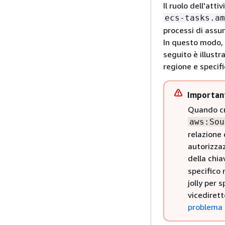
Il ruolo dell'atti
ecs-tasks.am
processi di assu
In questo modo, l
seguito è illustr
regione e specifi
Importan
Quando cre
aws:Sou
relazione 
autorizzaz
della chia
specifico 
jolly per 
vicediret
problema 