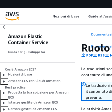
Nozioni di base
Guide all'ass
Documentaz
Amazon Elastic
Container Service
Ruolo
Documentaz
Guida per gli sviluppatori
PDF
RSS
M
Le traduzioni so
Cos'è Amazon ECS?
Nozioni di base
contenuto di una 
Amazon ECS con CloudFormation
Le traduzioni 
Best practice
il contenuto d
Progetta la tua soluzione per Amazon
prevarrà.
ECS
Istanze gestite da Amazon ECS
Le attività Amaz
Demoni gestiti da Amazon ECS