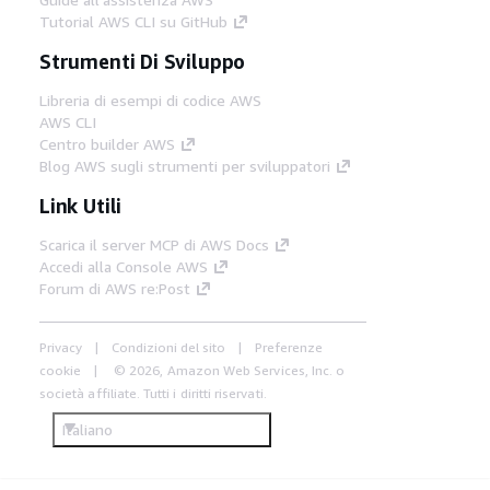
Tutorial AWS CLI su GitHub
Strumenti Di Sviluppo
Libreria di esempi di codice AWS
AWS CLI
Centro builder AWS
Blog AWS sugli strumenti per sviluppatori
Link Utili
Scarica il server MCP di AWS Docs
Accedi alla Console AWS
Forum di AWS re:Post
Privacy
Condizioni del sito
Preferenze
cookie
© 2026, Amazon Web Services, Inc. o
società affiliate. Tutti i diritti riservati.
Italiano