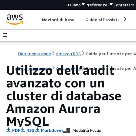
Italiano
Preferenze
Contattaci
F
Nozioni di base
Guide all'assistenza
Documentazione
Amazon RDS
Utilizzo dell'audit
Documentazione
Amazon RDS
Guida per l'utente per 
avanzato con un
cluster di database
Amazon Aurora
MySQL
PDF
RSS
Markdown
Modalità Focus