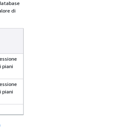
 database
lore di
sessione
 piani
sessione
 piani
a