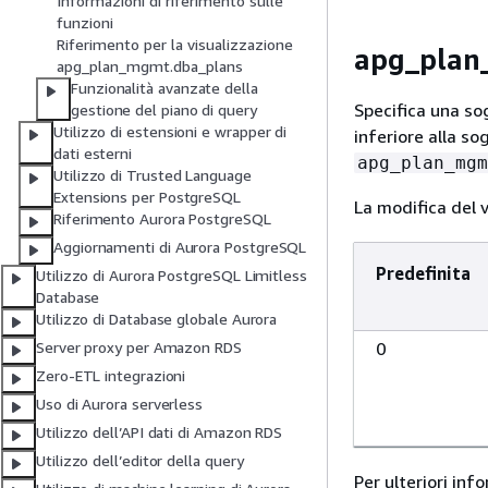
Informazioni di riferimento sulle
funzioni
Riferimento per la visualizzazione
apg_plan
apg_plan_mgmt.dba_plans
Funzionalità avanzate della
Specifica una sog
gestione del piano di query
Utilizzo di estensioni e wrapper di
inferiore alla so
dati esterni
apg_plan_mgm
Utilizzo di Trusted Language
Extensions per PostgreSQL
La modifica del 
Riferimento Aurora PostgreSQL
Aggiornamenti di Aurora PostgreSQL
Predefinita
Utilizzo di Aurora PostgreSQL Limitless
Database
Utilizzo di Database globale Aurora
0
Server proxy per Amazon RDS
Zero-ETL integrazioni
Uso di Aurora serverless
Utilizzo dell’API dati di Amazon RDS
Utilizzo dell’editor della query
Per ulteriori inf