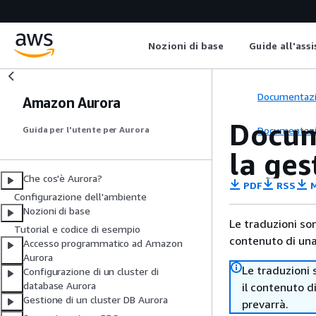
Nozioni di base
Guide all'ass
Documentaz
Amazon Aurora
Docum
Documentaz
Guida per l'utente per Aurora
la ge
Che cos'è Aurora?
PDF
RSS
M
Configurazione dell'ambiente
Nozioni di base
Le traduzioni so
Tutorial e codice di esempio
contenuto di una 
Accesso programmatico ad Amazon
Aurora
Le traduzioni 
Configurazione di un cluster di
database Aurora
il contenuto d
Gestione di un cluster DB Aurora
prevarrà.