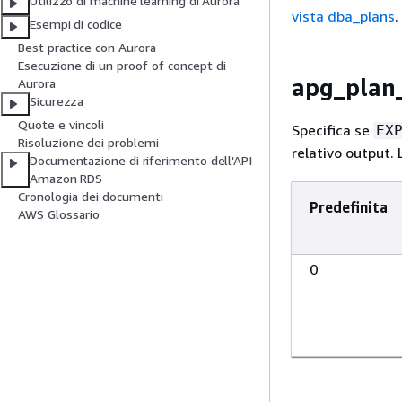
Utilizzo di machine learning di Aurora
vista dba_plans
.
Esempi di codice
Best practice con Aurora
Esecuzione di un proof of concept di
apg_plan
Aurora
Sicurezza
Quote e vincoli
Specifica se
EX
Risoluzione dei problemi
relativo output. 
Documentazione di riferimento dell'API
Amazon RDS
Cronologia dei documenti
Predefinita
AWS Glossario
0