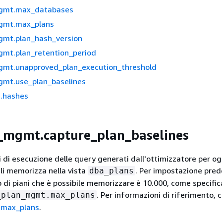
gmt.max_databases
gmt.max_plans
mt.plan_hash_version
mt.plan_retention_period
mt.unapproved_plan_execution_threshold
mt.use_plan_baselines
n.hashes
_mgmt.capture_plan_baselines
i di esecuzione delle query generati dall'ottimizzatore per og
 li memorizza nella vista
. Per impostazione predef
dba_plans
i piani che è possibile memorizzare è 10.000, come specific
. Per informazioni di riferimento, 
_plan_mgmt.max_plans
max_plans
.