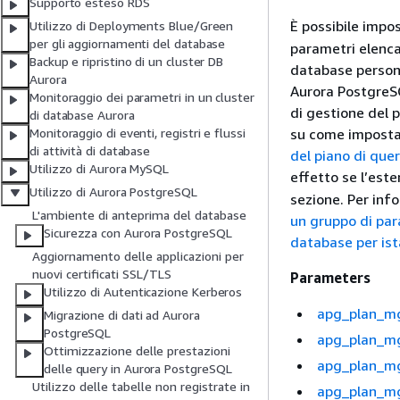
Supporto esteso RDS
È possibile impo
Utilizzo di Deployments Blue/Green
per gli aggiornamenti del database
parametri elenca
Backup e ripristino di un cluster DB
database persona
Aurora
Aurora PostgreSQ
Monitoraggio dei parametri in un cluster
di gestione del 
di database Aurora
su come impostar
Monitoraggio di eventi, registri e flussi
di attività di database
del piano di que
Utilizzo di Aurora MySQL
effetto se l’est
Utilizzo di Aurora PostgreSQL
sezione. Per inf
L'ambiente di anteprima del database
un gruppo di pa
Sicurezza con Aurora PostgreSQL
database per is
Aggiornamento delle applicazioni per
nuovi certificati SSL/TLS
Parameters
Utilizzo di Autenticazione Kerberos
apg_plan_mg
Migrazione di dati ad Aurora
PostgreSQL
apg_plan_mg
Ottimizzazione delle prestazioni
apg_plan_mg
delle query in Aurora PostgreSQL
Utilizzo delle tabelle non registrate in
apg_plan_mg