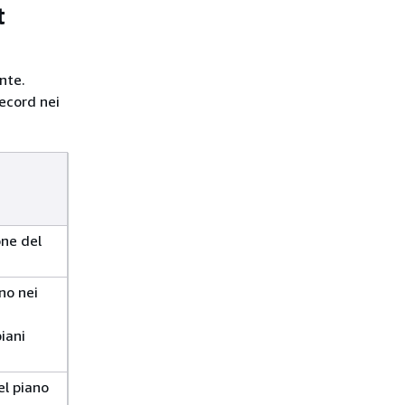
t
nte.
record nei
one del
ano nei
piani
el piano