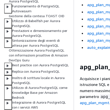
Aurora PostgreSQL
apg_plan_m
Funzionamento di PostgreSQL
Autovacuum
apg_plan_m
Gestione della contesa TOAST OID
apg_plan_mg
Utilizzo di Babelfish per Aurora
apg_plan_mg
PostgreSQL
Prestazioni e dimensionamento per
apg_plan_mg
Aurora PostgreSQL
apg_plan_mg
Sintonizzazione degli eventi di
attesa per Aurora PostgreSQL
auto_explai
Ottimizzazione Aurora PostgreSQL
con informazioni proattive di Amazon
DevOps Guru
Best practice con Aurora PostgreSQL
apg_plan
Replica con Aurora PostgreSQL
Inoltro di scrittura locale in Aurora
Acquisisce i pian
PostgreSQL
istruzione SQL e
Utilizzo di Aurora PostgreSQL come
numero massimo d
Knowledge Base per Amazon
parametro
apg
Bedrock
apg_plan_mgmt.
Integrazione di Aurora PostgreSQL
con i servizi AWS