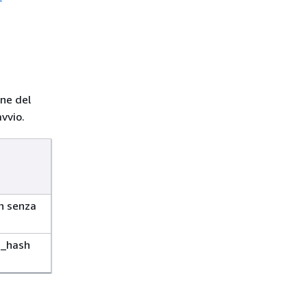
ine del
vvio.
h senza
n_hash