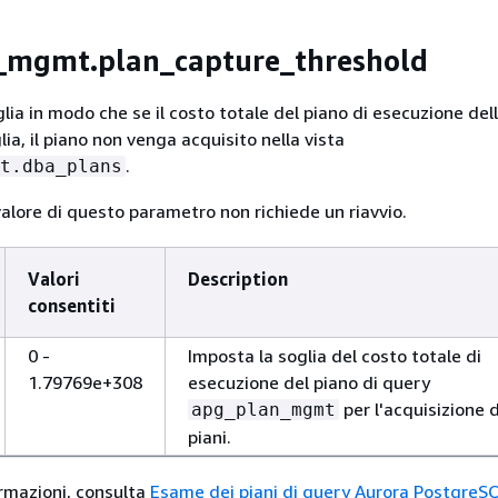
_mgmt.plan_capture_threshold
lia in modo che se il costo totale del piano di esecuzione del
glia, il piano non venga acquisito nella vista
.
t.dba_plans
valore di questo parametro non richiede un riavvio.
Valori
Description
consentiti
0 -
Imposta la soglia del costo totale di
1.79769e+308
esecuzione del piano di query
per l'acquisizione 
apg_plan_mgmt
piani.
ormazioni, consulta
Esame dei piani di query Aurora PostgreSQ