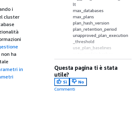
lt
ando i
max_databases
l cluster
max_plans
plan_hash_version
atabase
plan_retention_period
ionalità
unapproved_plan_execution
formazioni
_threshold
gestione
use_plan_baselines
i non ha
auto_explain.hashes
tale
Questa pagina ti è stata
arametri in
utile?
ametri
Sì
No
Commenti