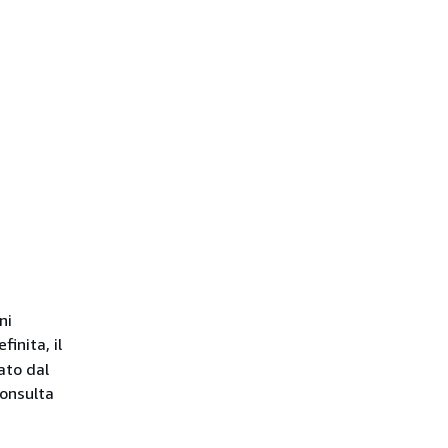
ni
inita, il
ato dal
consulta