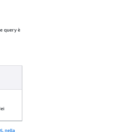
le query è
dei
L nella