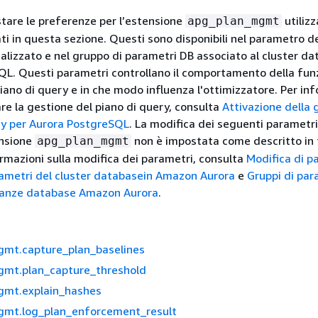
stare le preferenze per l’estensione
utilizz
apg_plan_mgmt
ti in questa sezione. Questi sono disponibili nel parametro de
lizzato e nel gruppo di parametri DB associato al cluster d
L. Questi parametri controllano il comportamento della funz
piano di query e in che modo influenza l'ottimizzatore. Per in
e la gestione del piano di query, consulta
Attivazione della 
ry per Aurora PostgreSQL
. La modifica dei seguenti parametr
ensione
non è impostata come descritto in 
apg_plan_mgmt
ormazioni sulla modifica dei parametri, consulta
Modifica di p
rametri del cluster databasein Amazon Aurora
e
Gruppi di par
tanze database Amazon Aurora
.
mt.capture_plan_baselines
mt.plan_capture_threshold
mt.explain_hashes
mt.log_plan_enforcement_result