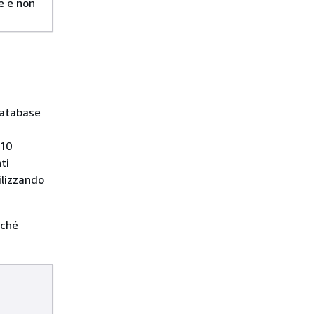
te e non
database
 10
ti
ilizzando
nché