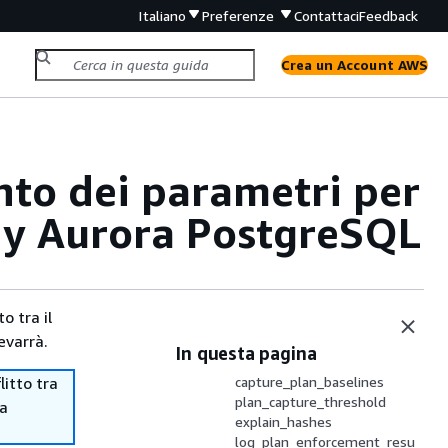
Italiano
Preferenze
Contattaci
Feedback
Crea un Account AWS
to dei parametri per
ery Aurora PostgreSQL
o tra il
evarrà.
In questa pagina
itto tra
capture_plan_baselines
plan_capture_threshold
ma
explain_hashes
log_plan_enforcement_resu