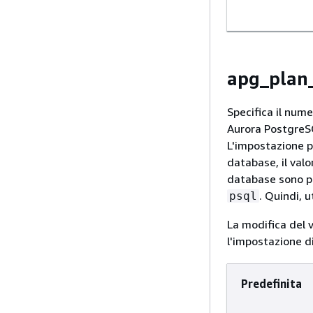
apg_plan
Specifica il num
Aurora PostgreSQ
L'impostazione p
database, il val
database sono pr
. Quindi, 
psql
La modifica del v
l'impostazione di
Predefinita