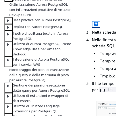
Ottimizzazione Aurora PostgreSQL
con informazioni proattive di Amazon
DevOps Guru
Best practice con Aurora PostgreSQL
Replica con Aurora PostgreSQL
Nella sched
Inoltro di scrittura locale in Aurora
PostgreSQL
Nella finest
Utilizzo di Aurora PostgreSQL come
scheda
SQL 
Knowledge Base per Amazon
Temp wr
Bedrock
Integrazione di Aurora PostgreSQL
Temp re
con i servizi AWS
Tempo al
Monitoraggio dei piani di esecuzione
delle query e della memoria di picco
Tmp blk 
per Aurora PostgreSQL
Il file temp
Gestione dei piani di esecuzione
per
pg_ls_
delle query per Aurora PostgreSQL
Utilizzo di estensioni e wrapper di
dati esterni
Utilizzo di Trusted Language
Extensions per PostgreSQL