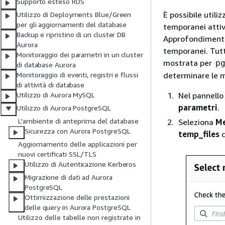
Supporto esteso RDS
È possibile utili
Utilizzo di Deployments Blue/Green
per gli aggiornamenti del database
temporanei atti
Backup e ripristino di un cluster DB
Approfondimenti 
Aurora
temporanei. Tutt
Monitoraggio dei parametri in un cluster
mostrata per
p
di database Aurora
determinare le mo
Monitoraggio di eventi, registri e flussi
di attività di database
Nel pannello
Utilizzo di Aurora MySQL
parametri
.
Utilizzo di Aurora PostgreSQL
L'ambiente di anteprima del database
Seleziona
Me
Sicurezza con Aurora PostgreSQL
temp_files
c
Aggiornamento delle applicazioni per
nuovi certificati SSL/TLS
Utilizzo di Autenticazione Kerberos
Migrazione di dati ad Aurora
PostgreSQL
Ottimizzazione delle prestazioni
delle query in Aurora PostgreSQL
Utilizzo delle tabelle non registrate in