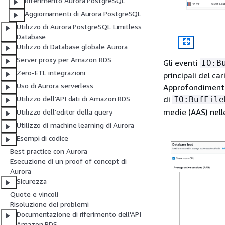
Riferimento Aurora PostgreSQL
Aggiornamenti di Aurora PostgreSQL
Utilizzo di Aurora PostgreSQL Limitless
Database
Utilizzo di Database globale Aurora
Server proxy per Amazon RDS
Gli eventi
IO:B
Zero-ETL integrazioni
principali del ca
Uso di Aurora serverless
Approfondimenti s
di
Utilizzo dell’API dati di Amazon RDS
IO:BufFile
medie (AAS) nell
Utilizzo dell’editor della query
Utilizzo di machine learning di Aurora
Esempi di codice
Best practice con Aurora
Esecuzione di un proof of concept di
Aurora
Sicurezza
Quote e vincoli
Risoluzione dei problemi
Documentazione di riferimento dell'API
Amazon RDS