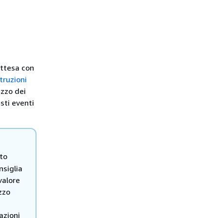
attesa con
truzioni
izzo dei
esti eventi
to
nsiglia
valore
zzo
azioni