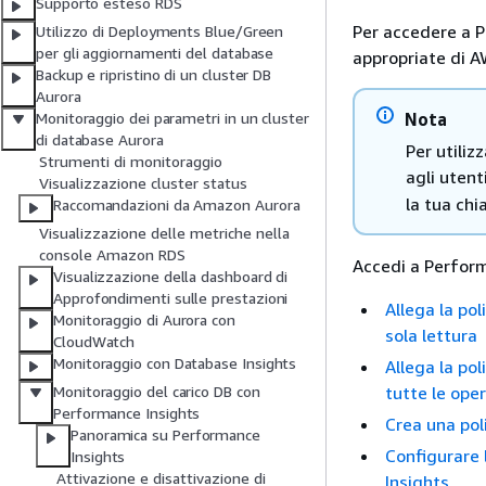
Supporto esteso RDS
Per accedere a P
Utilizzo di Deployments Blue/Green
per gli aggiornamenti del database
appropriate di 
Backup e ripristino di un cluster DB
Aurora
Nota
Monitoraggio dei parametri in un cluster
di database Aurora
Per utiliz
Strumenti di monitoraggio
agli utent
Visualizzazione cluster status
la tua ch
Raccomandazioni da Amazon Aurora
Visualizzazione delle metriche nella
console Amazon RDS
Accedi a Perform
Visualizzazione della dashboard di
Approfondimenti sulle prestazioni
Allega la po
Monitoraggio di Aurora con
sola lettura
CloudWatch
Monitoraggio con Database Insights
Allega la po
tutte le ope
Monitoraggio del carico DB con
Performance Insights
Crea una pol
Panoramica su Performance
Configurare 
Insights
Attivazione e disattivazione di
Insights