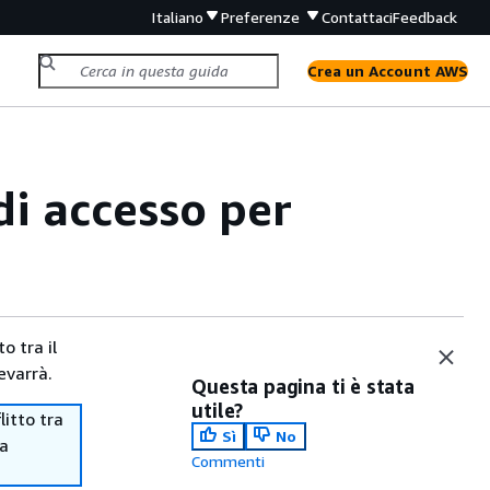
Italiano
Preferenze
Contattaci
Feedback
Crea un Account AWS
di accesso per
o tra il
evarrà.
Questa pagina ti è stata
utile?
itto tra
Sì
No
ma
Commenti