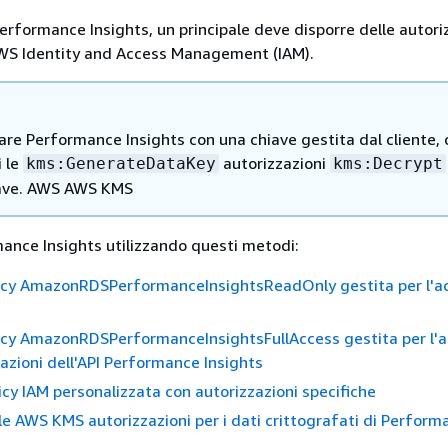
erformance Insights, un principale deve disporre delle autori
AWS Identity and Access Management (IAM).
zare Performance Insights con una chiave gestita dal cliente,
i le
autorizzazioni
kms:GenerateDataKey
kms:Decrypt
iave. AWS AWS KMS
ance Insights utilizzando questi metodi:
licy AmazonRDSPerformanceInsightsReadOnly gestita per l'a
licy AmazonRDSPerformanceInsightsFullAccess gestita per l'
razioni dell'API Performance Insights
icy IAM personalizzata con autorizzazioni specifiche
le AWS KMS autorizzazioni per i dati crittografati di Perform