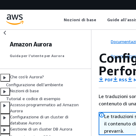
Nozioni di base
Guide all'ass
Documentaz
Amazon Aurora
Config
Documentaz
Guida per l'utente per Aurora
Perfo
Che cos'è Aurora?
PDF
RSS
M
Configurazione dell'ambiente
Nozioni di base
Le traduzioni so
Tutorial e codice di esempio
contenuto di una 
Accesso programmatico ad Amazon
Aurora
Le traduzioni 
Configurazione di un cluster di
database Aurora
il contenuto d
Gestione di un cluster DB Aurora
prevarrà.