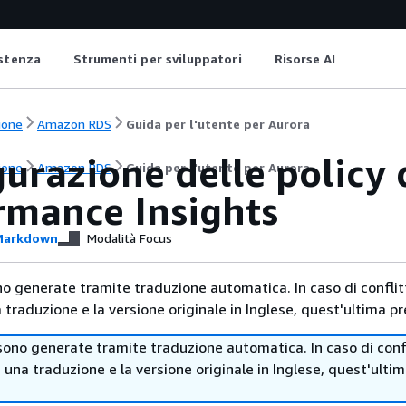
istenza
Strumenti per sviluppatori
Risorse AI
ione
Amazon RDS
Guida per l'utente per Aurora
urazione delle policy 
ione
Amazon RDS
Guida per l'utente per Aurora
rmance Insights
arkdown
Modalità Focus
no generate tramite traduzione automatica. In caso di conflitt
traduzione e la versione originale in Inglese, quest'ultima pr
sono generate tramite traduzione automatica. In caso di confl
i una traduzione e la versione originale in Inglese, quest'ulti