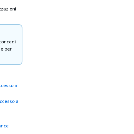
zzazioni
 concedi
e per
ccesso in
accesso a
ance