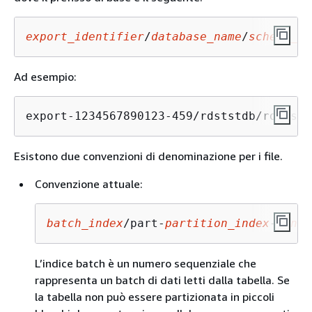
export_identifier
/
database_name
/
schema_na
Ad esempio:
export-1234567890123-459/rdststdb/rdststd
Esistono due convenzioni di denominazione per i file.
Convenzione attuale:
batch_index
/part-
partition_index
-
rando
L’indice batch è un numero sequenziale che
rappresenta un batch di dati letti dalla tabella. Se
la tabella non può essere partizionata in piccoli