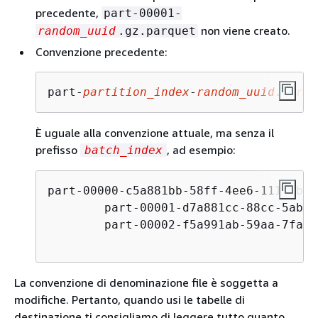
precedente,
part-00001-
non viene creato.
random_uuid
.gz.parquet
Convenzione precedente:
part-
partition_index
-
random_uuid
.
forma
È uguale alla convenzione attuale, ma senza il
prefisso
, ad esempio:
batch_index
part-00000-c5a881bb-58ff-4ee6-1111-b41
	part-00001-d7a881cc-88cc-5ab7-2222-c41ecab340a4-c000.gz.parquet

	part-00002-f5a991ab-59aa-7fa6-3333-d41eccd340a7-c000.gz.parquet

La convenzione di denominazione file è soggetta a
modifiche. Pertanto, quando usi le tabelle di
destinazione ti consigliamo di leggere tutto quanto