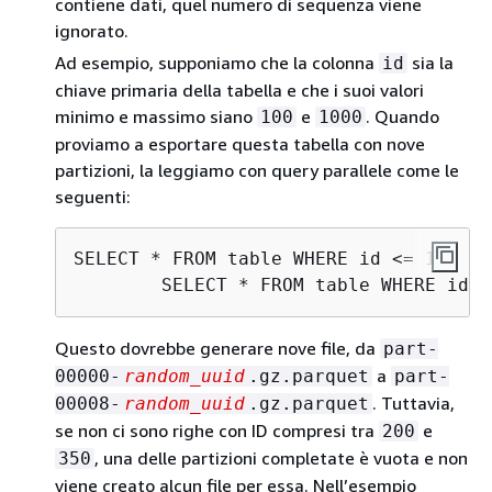
contiene dati, quel numero di sequenza viene
ignorato.
Ad esempio, supponiamo che la colonna
sia la
id
chiave primaria della tabella e che i suoi valori
minimo e massimo siano
e
. Quando
100
1000
proviamo a esportare questa tabella con nove
partizioni, la leggiamo con query parallele come le
seguenti:
SELECT * FROM table WHERE id <= 100 AN
	SELECT * FROM table WHERE id 
Questo dovrebbe generare nove file, da
part-
a
00000-
random_uuid
.gz.parquet
part-
. Tuttavia,
00008-
random_uuid
.gz.parquet
se non ci sono righe con ID compresi tra
e
200
, una delle partizioni completate è vuota e non
350
viene creato alcun file per essa. Nell’esempio