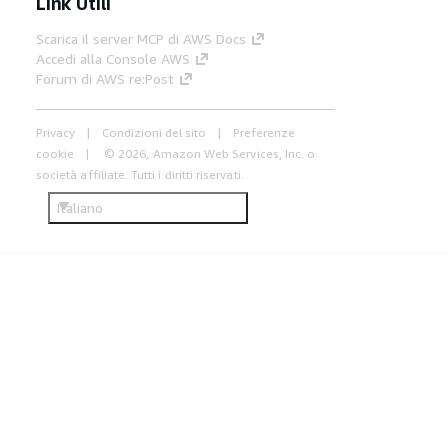
Link Utili
Scarica il server MCP di AWS Docs
Accedi alla Console AWS
Forum di AWS re:Post
Privacy
Condizioni del sito
Preferenze
cookie
© 2026, Amazon Web Services, Inc. o
società affiliate. Tutti i diritti riservati.
Italiano