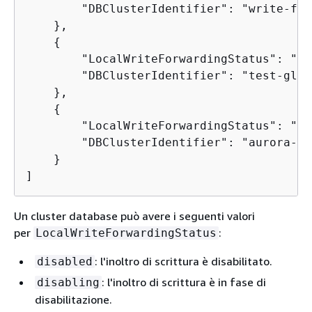
        "DBClusterIdentifier": "write-for
    },

{
        "LocalWriteForwardingStatus": "re
        "DBClusterIdentifier": "test-glob
    },

{
        "LocalWriteForwardingStatus": "nul
        "DBClusterIdentifier": "aurora-my
    }

]
Un cluster database può avere i seguenti valori
per
:
LocalWriteForwardingStatus
: l'inoltro di scrittura è disabilitato.
disabled
: l'inoltro di scrittura è in fase di
disabling
disabilitazione.