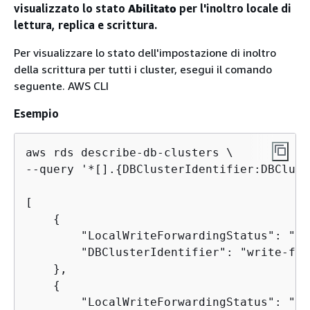
visualizzato lo stato
Abilitato
per l'inoltro locale di
lettura, replica e scrittura.
Per visualizzare lo stato dell'impostazione di inoltro
della scrittura per tutti i cluster, esegui il comando
seguente. AWS CLI
Esempio
aws rds describe-db-clusters \

--query '*[].
{
DBClusterIdentifier:DBClust
[

{
        "LocalWriteForwardingStatus": "en
        "DBClusterIdentifier": "write-for
    },

{
        "LocalWriteForwardingStatus": "di