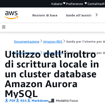
Italiano
Preferenze
Contattaci
F
Nozioni di base
Guide all'assistenza
Documentazione
Amazon RDS
Utilizzo dell'inoltro
Documentazione
Amazon RDS
Guida per l'utente per 
di scrittura locale in
un cluster database
Amazon Aurora
MySQL
PDF
RSS
Markdown
Modalità Focus