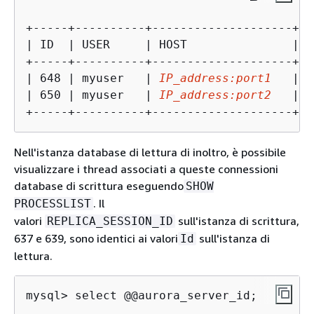
+-----+----------+--------------------+--
| ID  | USER     | HOST               | D
+-----+----------+--------------------+--
| 648 | myuser   | 
IP_address:port1
   | s
| 650 | myuser   | 
IP_address:port2
   | s
+-----+----------+--------------------+--
Nell'istanza database di lettura di inoltro, è possibile
visualizzare i thread associati a queste connessioni
database di scrittura eseguendo
SHOW
. Il
PROCESSLIST
valori
sull'istanza di scrittura,
REPLICA_SESSION_ID
637 e 639, sono identici ai valori
sull'istanza di
Id
lettura.
mysql> select @@aurora_server_id;
