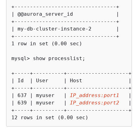
+---------------------------------+

| @@aurora_server_id              |

+---------------------------------+

| my-db-cluster-instance-2        |

+---------------------------------+

1 row in set (0.00 sec)

mysql> show processlist;

+-----+----------+--------------------+--
| Id  | User     | Host               | d
+-----+----------+--------------------+--
| 637 | myuser   | 
IP_address:port1
   | s
| 639 | myuser   | 
IP_address:port2
   | s
+-----+----------+--------------------+--
12 rows in set (0.00 sec)