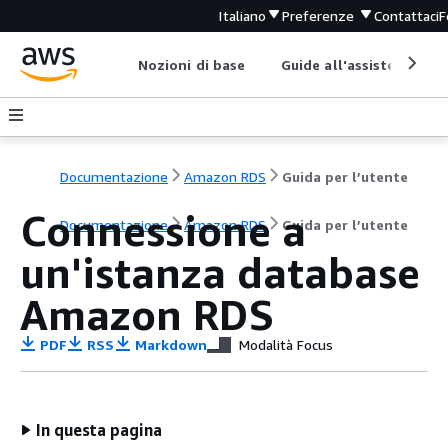
Italiano
Preferenze
Contattaci
F
Nozioni di base
Guide all'assistenza
Documentazione
Amazon RDS
Guida per l’utente
Connessione a
Documentazione
Amazon RDS
Guida per l’utente
un'istanza database
Amazon RDS
PDF
RSS
Markdown
Modalità Focus
In questa pagina