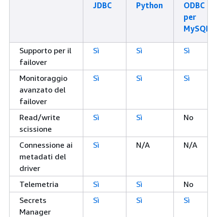
JDBC
Python
ODBC
per
MySQL
Supporto per il
Sì
Sì
Sì
failover
Monitoraggio
Sì
Sì
Sì
avanzato del
failover
Read/write
Sì
Sì
No
scissione
Connessione ai
Sì
N/A
N/A
metadati del
driver
Telemetria
Sì
Sì
No
Secrets
Sì
Sì
Sì
Manager