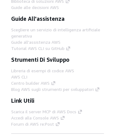
Biblioteca di soluzioni AWS
Guide alle decisioni AWS
Guide All'assistenza
Scegliere un servizio di intelligenza artificiale
generativa
Guide all'assistenza AWS
Tutorial AWS CLI su GitHub
Strumenti Di Sviluppo
Libreria di esempi di codice AWS
AWS CLI
Centro builder AWS
Blog AWS sugli strumenti per sviluppatori
Link Utili
Scarica il server MCP di AWS Docs
Accedi alla Console AWS
Forum di AWS re:Post