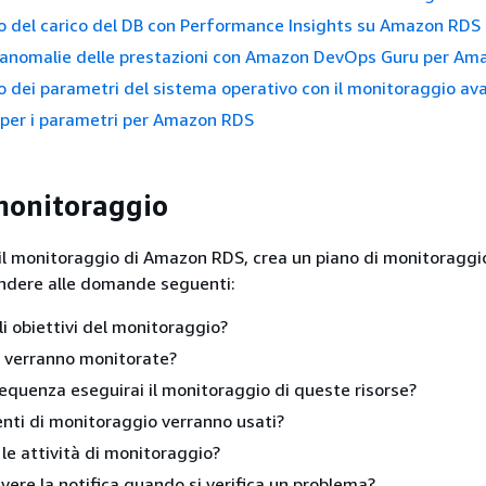
o del carico del DB con Performance Insights su Amazon RDS
e anomalie delle prestazioni con Amazon DevOps Guru per A
 dei parametri del sistema operativo con il monitoraggio av
 per i parametri per Amazon RDS
monitoraggio
 il monitoraggio di
Amazon RDS
, crea un piano di monitoragg
ondere alle domande seguenti:
li obiettivi del monitoraggio?
e verranno monitorate?
equenza eseguirai il monitoraggio di queste risorse?
nti di monitoraggio verranno usati?
 le attività di monitoraggio?
evere la notifica quando si verifica un problema?