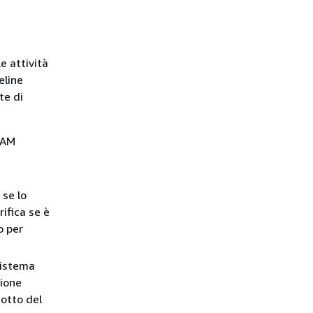
e attività
eline
te di
RAM
 se lo
ifica se è
o per
 sistema
sione
sotto del