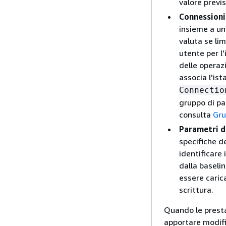
valore previs
Connessioni
insieme a un
valuta se lim
utente per l
delle operaz
associa l'is
Connectio
gruppo di pa
consulta
Gru
Parametri d
specifiche de
identificare 
dalla baselin
essere caric
scrittura.
Quando le presta
apportare modific