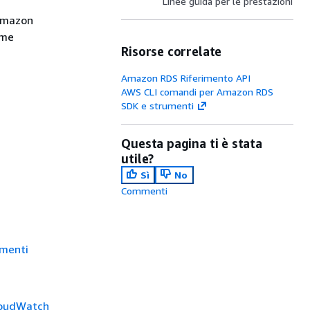
Linee guida per le prestazioni
 Amazon
ome
Risorse correlate
Amazon RDS Riferimento API
AWS CLI comandi per Amazon RDS
SDK e strumenti
Questa pagina ti è stata
utile?
Sì
No
Commenti
imenti
loudWatch