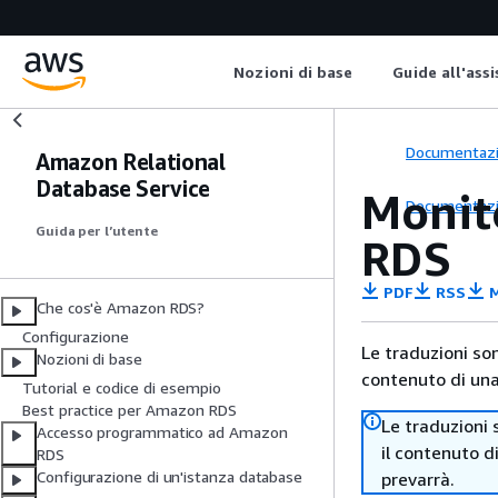
Nozioni di base
Guide all'ass
Documentaz
Amazon Relational
Database Service
Monit
Documentaz
Guida per l’utente
RDS
PDF
RSS
M
Che cos'è Amazon RDS?
Configurazione
Le traduzioni so
Nozioni di base
contenuto di una 
Tutorial e codice di esempio
Best practice per Amazon RDS
Le traduzioni 
Accesso programmatico ad Amazon
il contenuto d
RDS
Configurazione di un'istanza database
prevarrà.