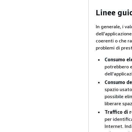
Linee guid
In generale, i va
dell'applicazione
coerenti o che r
problemi di prest
Consumo el
potrebbero e
dell'applica
Consumo del
spazio usato
possibile eli
liberare spaz
Traffico di 
per identific
Internet. Ind