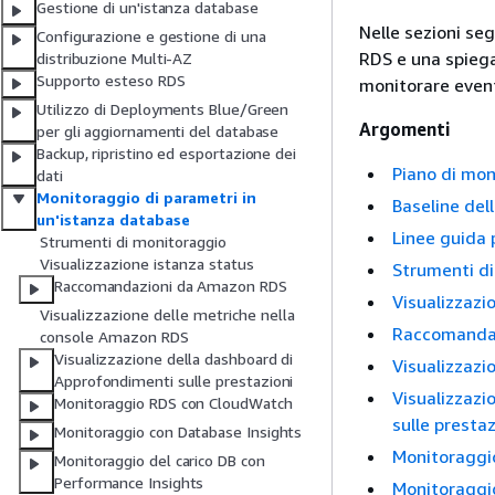
Gestione di un'istanza database
Nelle sezioni se
Configurazione e gestione di una
RDS e una spiega
distribuzione Multi-AZ
Supporto esteso RDS
monitorare eventi
Utilizzo di Deployments Blue/Green
Argomenti
per gli aggiornamenti del database
Backup, ripristino ed esportazione dei
Piano di mon
dati
Monitoraggio di parametri in
Baseline del
un'istanza database
Linee guida 
Strumenti di monitoraggio
Visualizzazione istanza status
Strumenti d
Raccomandazioni da Amazon RDS
Visualizzazi
Visualizzazione delle metriche nella
Raccomanda
console Amazon RDS
Visualizzazione della dashboard di
Visualizzazi
Approfondimenti sulle prestazioni
Visualizzazi
Monitoraggio RDS con CloudWatch
sulle prestaz
Monitoraggio con Database Insights
Monitoraggi
Monitoraggio del carico DB con
Performance Insights
Monitoraggi