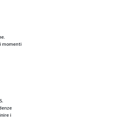
ne.
rsi momenti
S
.
ndenze
nire i