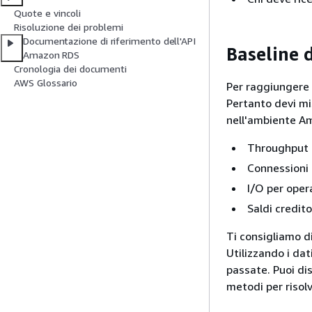
Quote e vincoli
Risoluzione dei problemi
Documentazione di riferimento dell'API
Baseline d
Amazon RDS
Cronologia dei documenti
AWS Glossario
Per raggiungere g
Pertanto devi mis
nell'ambiente
Am
Throughput 
Connessioni 
I/O per opera
Saldi credit
Ti consigliamo di
Utilizzando i dat
passate. Puoi dis
metodi per risolv