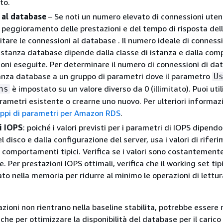
to.
 al database
– Se noti un numero elevato di connessioni uten
 peggioramento delle prestazioni e del tempo di risposta dell
itare le connessioni al database . Il numero ideale di conness
'istanza database dipende dalla classe di istanza e dalla com
ioni eseguite. Per determinare il numero di connessioni di da
tanza database a un gruppo di parametri dove il parametro
U
è impostato su un valore diverso da 0 (illimitato). Puoi uti
ns
rametri esistente o crearne uno nuovo. Per ulteriori informazi
ppi di parametri per Amazon RDS
.
i IOPS
: poiché i valori previsti per i parametri di IOPS dipend
l disco e dalla configurazione del server, usa i valori di rifer
i comportamenti tipici. Verifica se i valori sono costantemente
e. Per prestazioni IOPS ottimali, verifica che il working set ti
ato nella memoria per ridurre al minimo le operazioni di lettur
zioni non rientrano nella baseline stabilita, potrebbe essere
he per ottimizzare la disponibilità del database per il carico 