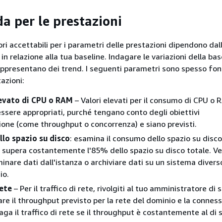
a per le prestazioni
lori accettabili per i parametri delle prestazioni dipendono dall
 in relazione alla tua baseline. Indagare le variazioni della bas
appresentano dei trend. I seguenti parametri sono spesso fon
azioni:
evato di CPU o RAM
– Valori elevati per il consumo di CPU o 
ssere appropriati, purché tengano conto degli obiettivi
zione (come throughput o concorrenza) e siano previsti.
lo spazio su disco
: esamina il consumo dello spazio su disco
 supera costantemente l'85% dello spazio su disco totale. Ver
minare dati dall'istanza o archiviare dati su un sistema divers
io.
rete
– Per il traffico di rete, rivolgiti al tuo amministratore di
are il throughput previsto per la rete del dominio e la connes
aga il traffico di rete se il throughput è costantemente al di 