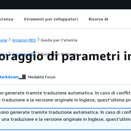
istenza
Strumenti per sviluppatori
Risorse AI
ione
Amazon RDS
Guida per l’utente
oraggio di parametri 
ione
Amazon RDS
Guida per l’utente
arkdown
Modalità Focus
no generate tramite traduzione automatica. In caso di conflitt
traduzione e la versione originale in Inglese, quest'ultima pr
sono generate tramite traduzione automatica. In caso di confl
i una traduzione e la versione originale in Inglese, quest'ulti