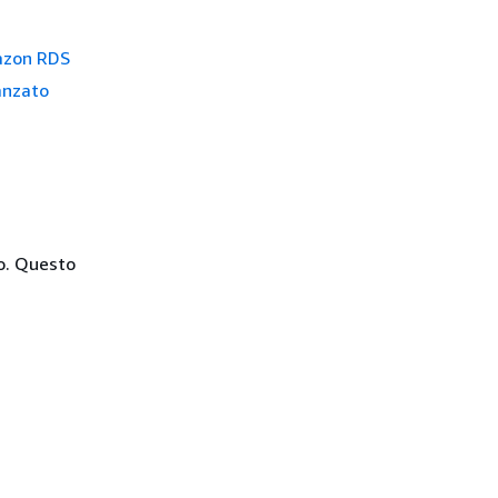
mazon RDS
anzato
io. Questo