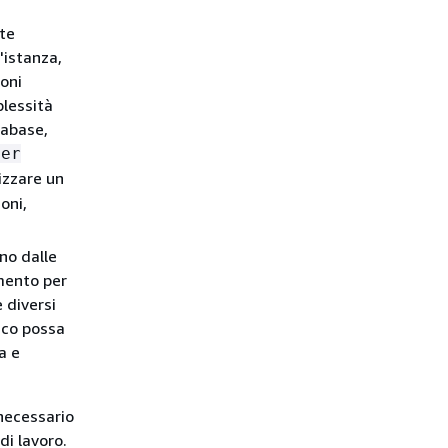
te
'istanza,
ioni
plessità
tabase,
ser
lizzare un
oni,
ono dalle
imento per
 diversi
pico possa
a e
 necessario
di lavoro.