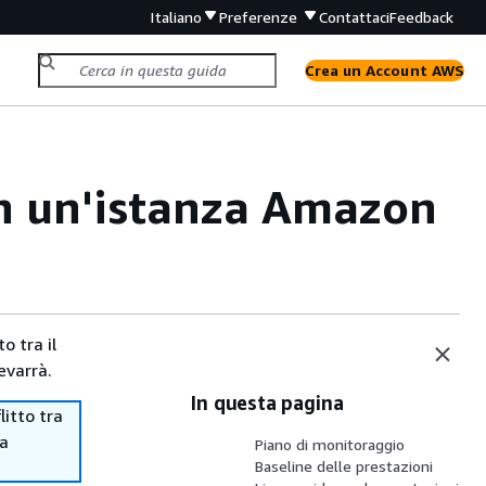
Italiano
Preferenze
Contattaci
Feedback
Crea un Account AWS
in un'istanza Amazon
o tra il
evarrà.
In questa pagina
itto tra
ma
Piano di monitoraggio
Baseline delle prestazioni