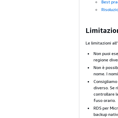
Best pra
Risoluzi
Limitazion
Le limitazioni all
Non puoi ese
regione dive
Non è possib
nome. I nomi
Consigliamo 
diverso. Se r
controllare l
fuso orario.
RDS per Micr
backup nativi