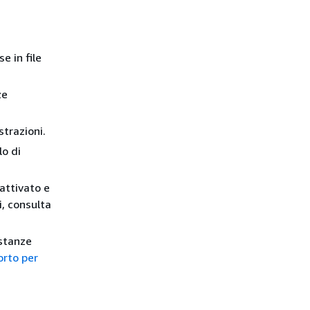
e in file
ze
strazioni.
lo di
attivato e
i, consulta
istanze
rto per