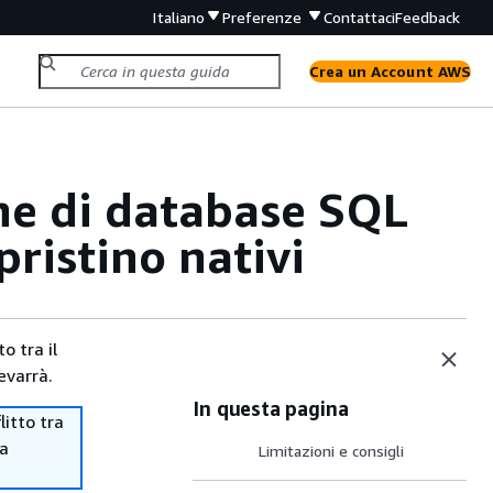
Italiano
Preferenze
Contattaci
Feedback
Crea un Account AWS
ne di database SQL
ristino nativi
o tra il
evarrà.
In questa pagina
itto tra
ma
Limitazioni e consigli