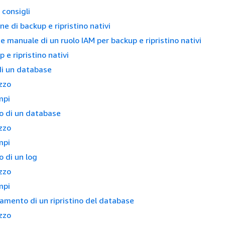
 consigli
e di backup e ripristino nativi
e manuale di un ruolo IAM per backup e ripristino nativi
 e ripristino nativi
di un database
izzo
mpi
no di un database
izzo
mpi
o di un log
izzo
mpi
mento di un ripristino del database
izzo