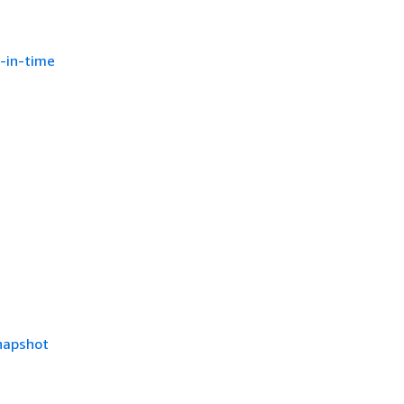
t-in-time
snapshot