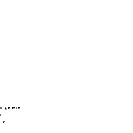
è in genere
i
 le