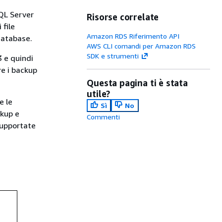
SQL Server
Risorse correlate
 file
Amazon RDS Riferimento API
 database.
AWS CLI comandi per Amazon RDS
SDK e strumenti
3 e quindi
re i backup
Questa pagina ti è stata
utile?
e le
Sì
No
ckup e
Commenti
 supportate