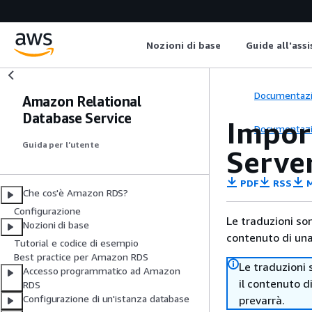
Nozioni di base
Guide all'ass
Documentaz
Amazon Relational
Database Service
Impor
Documentaz
Guida per l’utente
Server
PDF
RSS
M
Che cos'è Amazon RDS?
Configurazione
Le traduzioni so
Nozioni di base
contenuto di una 
Tutorial e codice di esempio
Best practice per Amazon RDS
Le traduzioni 
Accesso programmatico ad Amazon
il contenuto d
RDS
Configurazione di un'istanza database
prevarrà.