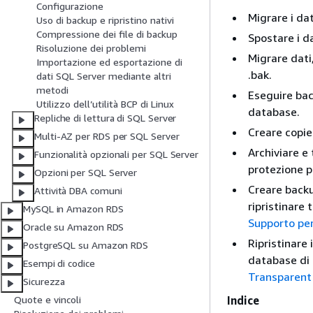
Configurazione
Migrare i d
Uso di backup e ripristino nativi
Compressione dei file di backup
Spostare i d
Risoluzione dei problemi
Migrare dati,
Importazione ed esportazione di
.bak.
dati SQL Server mediante altri
metodi
Eseguire bac
Utilizzo dell’utilità BCP di Linux
database.
Repliche di lettura di SQL Server
Creare copie
Multi-AZ per RDS per SQL Server
Archiviare e 
Funzionalità opzionali per SQL Server
protezione pe
Opzioni per SQL Server
Creare backu
Attività DBA comuni
ripristinare 
MySQL in Amazon RDS
Supporto per
Oracle su Amazon RDS
Ripristinare
PostgreSQL su Amazon RDS
database di 
Esempi di codice
Transparent 
Sicurezza
Indice
Quote e vincoli