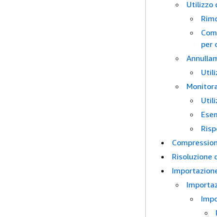
Utilizzo
Rimo
Comp
per 
Annullam
Util
Monitora
Util
Ese
Risp
Compressione
Risoluzione 
Importazione
Importaz
Impo