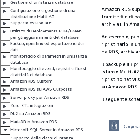
Gestione di un'istanza database
Amazon RDS suppo
Configurazione e gestione di una
tramite file di b
distribuzione Multi-AZ
Supporto esteso RDS
archiviati in Ama
Utilizzo di Deployments Blue/Green
Ad esempio, puoi
per gli aggiornamenti del database
Backup, ripristino ed esportazione dei
ripristinarlo in
dati
da RDS, archiviarl
Monitoraggio di parametri in un'istanza
database
Il backup e il rip
Monitoraggio di eventi, registri e flussi
istanze Multi-AZ
di attività di database
ripristino nativi
Amazon RDS Custom
su Amazon RDS.
Amazon RDS su AWS Outposts
Server proxy per Amazon RDS
Il seguente sche
Zero-ETL integrazioni
Db2 su Amazon RDS
MariaDB in Amazon RDS
Microsoft SQL Server in Amazon RDS
Supporto delle classi di istanza