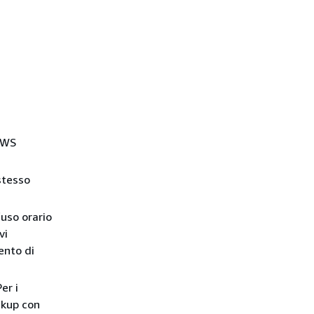
 AWS
stesso
fuso orario
vi
ento di
er i
ackup con