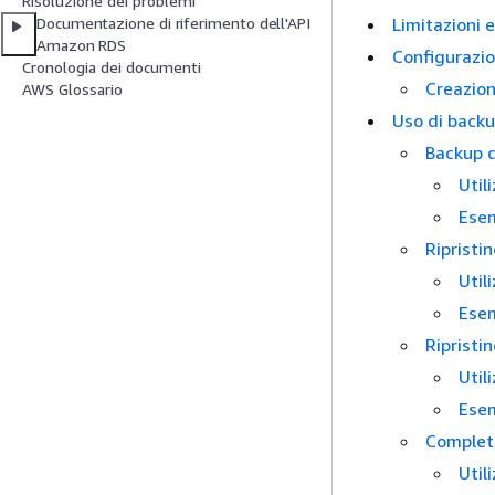
Risoluzione dei problemi
Limitazioni e
Documentazione di riferimento dell'API
Amazon RDS
Configurazion
Cronologia dei documenti
Creazion
AWS Glossario
Uso di backup
Backup 
Util
Ese
Ripristi
Util
Ese
Ripristin
Util
Ese
Completa
Util