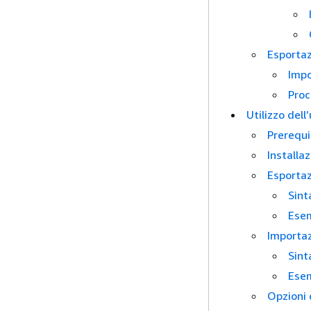
Esportaz
Impo
Proc
Utilizzo dell
Prerequi
Installa
Esportaz
Sint
Esem
Importaz
Sint
Esem
Opzioni 