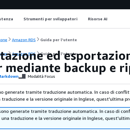
istenza
Strumenti per sviluppatori
Risorse AI
ione
Amazon RDS
Guida per l’utente
tazione ed esportazio
ione
Amazon RDS
Guida per l’utente
 mediante backup e rip
arkdown
Modalità Focus
no generate tramite traduzione automatica. In caso di conflitt
traduzione e la versione originale in Inglese, quest'ultima pr
sono generate tramite traduzione automatica. In caso di confl
i una traduzione e la versione originale in Inglese, quest'ulti