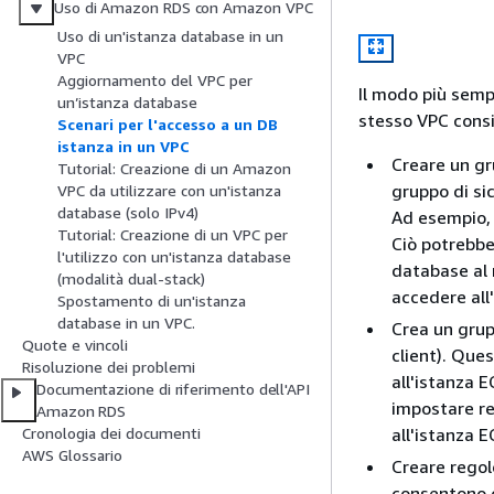
Uso di Amazon RDS con Amazon VPC
Uso di un'istanza database in un
VPC
Aggiornamento del VPC per
Il modo più semp
un’istanza database
stesso VPC consi
Scenari per l'accesso a un DB
istanza in un VPC
Creare un gr
Tutorial: Creazione di un Amazon
gruppo di si
VPC da utilizzare con un'istanza
database (solo IPv4)
Ad esempio, 
Tutorial: Creazione di un VPC per
Ciò potrebbe
l'utilizzo con un'istanza database
database al 
(modalità dual-stack)
accedere
all
Spostamento di un'istanza
database in un VPC.
Crea un grup
Quote e vincoli
client). Que
Risoluzione dei problemi
all'istanza 
Documentazione di riferimento dell'API
impostare re
Amazon RDS
Cronologia dei documenti
all'istanza E
AWS Glossario
Creare regol
consentono c