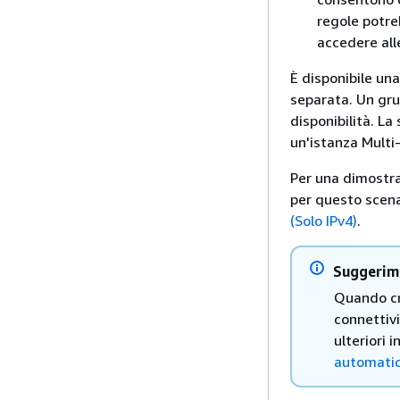
regole potre
accedere
all
È disponibile una
separata. Un gru
disponibilità. La
un'istanza Multi
Per una dimostra
per questo scena
(Solo IPv4)
.
Suggerim
Quando c
connettiv
ulteriori 
automatic