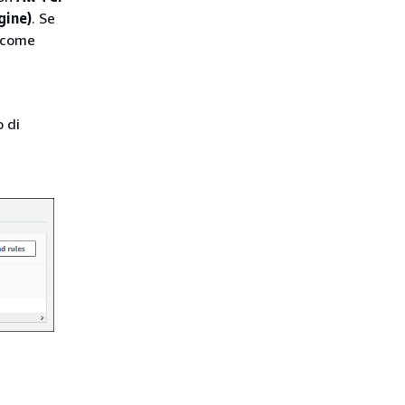
gine)
. Se
) come
 di