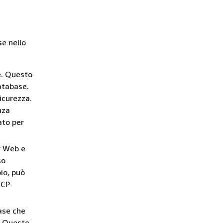
e nello
. Questo
tabase.
icurezza.
nza
ato per
r Web e
so
io, può
TCP
se che
. Queste