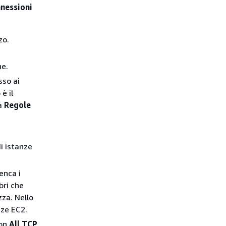
nnessioni
zo.
ne.
sso ai
è il
da
Regole
di
istanze
enca i
bri che
zza. Nello
nze EC2.
con
All TCP