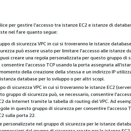
lice per gestire l'accesso tra istanze EC2 e
istanze
di databas
ste nel fare quanto segue:
uppo di sicurezza VPC in cui si troveranno
le istanze
database
curezza può essere usato per limitare l'accesso
alle istanze
da
puoi creare una regola personalizzata per questo gruppo di s
 consentire l'accesso TCP usando la porta assegnata
all'ista
momento della creazione della stessa e un indirizzo IP utilizz
'istanza
database per lo sviluppo o per altri scopi.
po di sicurezza VPC in cui si troveranno le istanze EC2 (serve
sto gruppo di sicurezza può, se necessario, consentire l'acces
EC2 da Internet tramite la tabella di routing del VPC. Ad esemp
gole in questo gruppo di sicurezza per consentire l'accesso 
C2 sulla porta 22.
e personalizzate nel gruppo di sicurezza per
le istanze
databa
onnessioni dal gruppo di sicurezza creato per le istanze EC2