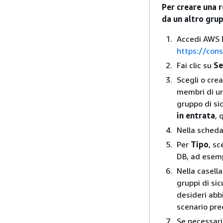
Per creare una 
da un altro gru
Accedi AWS M
https://con
Fai clic su
Se
Scegli o cre
membri di un
gruppo di si
in entrata
, 
Nella sched
Per
Tipo
, sc
DB, ad esem
Nella casell
gruppi di si
desideri abb
scenario pre
Se necessari