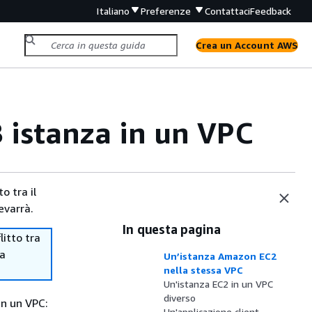
Italiano
Preferenze
Contattaci
Feedback
Crea un Account AWS
B
istanza
in un VPC
o tra il
evarrà.
In questa pagina
itto tra
ma
Un’istanza Amazon EC2
nella stessa VPC
Un'istanza EC2 in un VPC
diverso
n un VPC:
Un'applicazione client