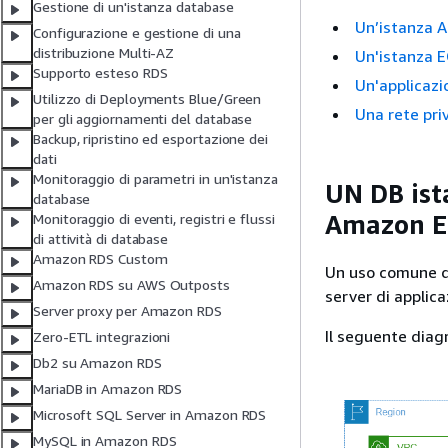
Gestione di un'istanza database
Un’istanza 
Configurazione e gestione di una
distribuzione Multi-AZ
Un'istanza E
Supporto esteso RDS
Un'applicazi
Utilizzo di Deployments Blue/Green
Una rete pri
per gli aggiornamenti del database
Backup, ripristino ed esportazione dei
dati
Monitoraggio di parametri in un'istanza
UN DB
is
database
Amazon EC
Monitoraggio di eventi, registri e flussi
di attività di database
Amazon RDS Custom
Un uso comune 
Amazon RDS su AWS Outposts
server di applic
Server proxy per Amazon RDS
Il seguente dia
Zero-ETL integrazioni
Db2 su Amazon RDS
MariaDB in Amazon RDS
Microsoft SQL Server in Amazon RDS
MySQL in Amazon RDS