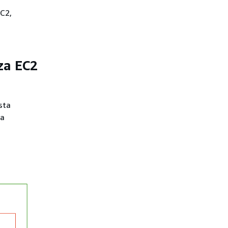
EC2,
za EC2
sta
za