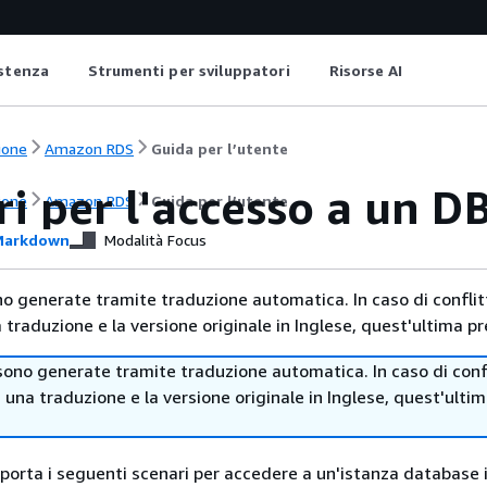
istenza
Strumenti per sviluppatori
Risorse AI
ione
Amazon RDS
Guida per l’utente
i per l'accesso a un D
ione
Amazon RDS
Guida per l’utente
arkdown
Modalità Focus
no generate tramite traduzione automatica. In caso di conflitt
traduzione e la versione originale in Inglese, quest'ultima pr
sono generate tramite traduzione automatica. In caso di confl
i una traduzione e la versione originale in Inglese, quest'ulti
porta i seguenti scenari per accedere a
un'istanza
database i