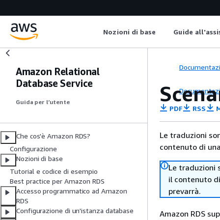
Nozioni di base
Guide all'ass
Documentaz
Amazon Relational
Database Service
Scenar
Documentaz
Guida per l’utente
PDF
RSS
M
Le traduzioni so
Che cos'è Amazon RDS?
contenuto di una 
Configurazione
Nozioni di base
Le traduzioni 
Tutorial e codice di esempio
il contenuto d
Best practice per Amazon RDS
prevarrà.
Accesso programmatico ad Amazon
RDS
Configurazione di un'istanza database
Amazon RDS
sup