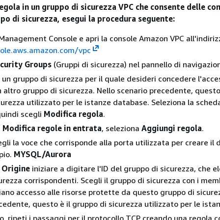
regola in un gruppo di sicurezza VPC che consente delle co
ppo di sicurezza, esegui la procedura seguente:
anagement Console e apri la console Amazon VPC all'indiriz
sole.aws.amazon.com/vpc
curity Groups
(Gruppi di sicurezza) nel pannello di navigazio
a un gruppo di sicurezza per il quale desideri concedere l'acce
 altro gruppo di sicurezza. Nello scenario precedente, questo 
curezza utilizzato per
le istanze
database. Seleziona la sche
quindi scegli
Modifica regola
.
a
Modifica regole in entrata
, seleziona
Aggiungi regola
.
egli la voce che corrisponde alla porta utilizzata per creare il 
pio.
MYSQL/Aurora
a
Origine
iniziare a digitare l'ID del gruppo di sicurezza, che el
curezza corrispondenti. Scegli il gruppo di sicurezza con i mem
iano accesso alle risorse protette da questo gruppo di sicure
cedente, questo è il gruppo di sicurezza utilizzato per le ista
o, ripeti i passaggi per il protocollo TCP creando una regola 