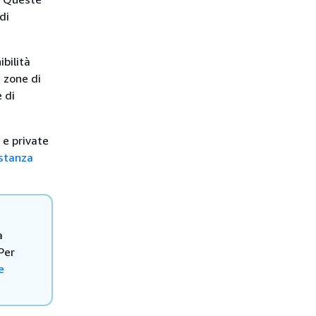
di
ibilità
 zone di
 di
 e private
istanza
a
Per
e