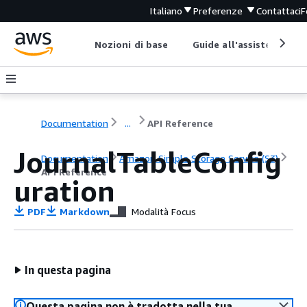
Italiano
Preferenze
Contattaci
F
Nozioni di base
Guide all'assistenza
Documentation
...
API Reference
JournalTableConfig
Documentation
Amazon Simple Storage Service (S3)
API Reference
uration
PDF
Markdown
Modalità Focus
In questa pagina
Questa pagina non è tradotta nella tua