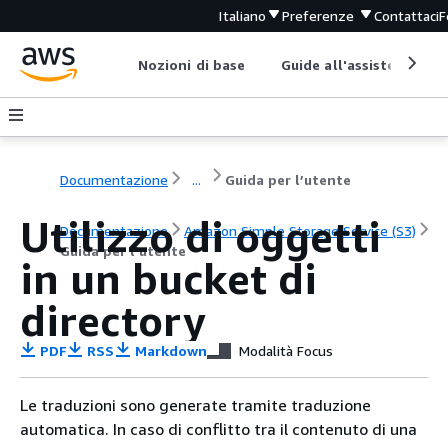
Italiano
Preferenze
Contattaci
F
Nozioni di base
Guide all'assistenza
Documentazione
...
Guida per l’utente
Utilizzo di oggetti
Documentazione
Amazon Simple Storage Service (S3)
Guida per l’utente
in un bucket di
directory
PDF
RSS
Markdown
Modalità Focus
Le traduzioni sono generate tramite traduzione
automatica. In caso di conflitto tra il contenuto di una