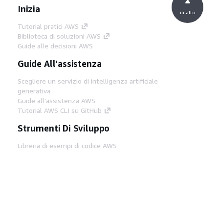
Inizia
in alto
Tutorial pratici AWS
Biblioteca di soluzioni AWS
Guide alle decisioni AWS
Guide All'assistenza
Scegliere un servizio di intelligenza artificiale
generativa
Guide all'assistenza AWS
Tutorial AWS CLI su GitHub
Strumenti Di Sviluppo
Libreria di esempi di codice AWS
AWS CLI
Centro builder AWS
Blog AWS sugli strumenti per sviluppatori
Link Utili
Scarica il server MCP di AWS Docs