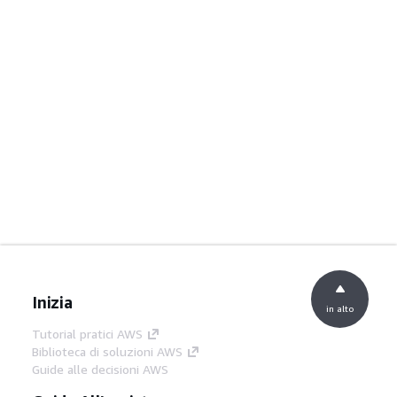
Inizia
in alto
Tutorial pratici AWS
Biblioteca di soluzioni AWS
Guide alle decisioni AWS