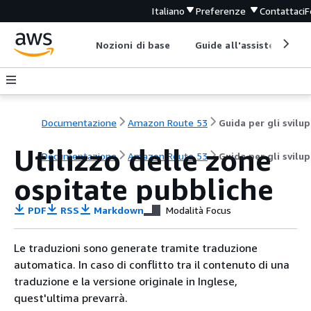
Italiano
Preferenze
Contattaci
F
Nozioni di base
Guide all'assistenza
Documentazione
Amazon Route 53
G
Utilizzo delle zone
Documentazione
Amazon Route 53
Guida per gli svilu
ospitate pubbliche
PDF
RSS
Markdown
Modalità Focus
Le traduzioni sono generate tramite traduzione
automatica. In caso di conflitto tra il contenuto di una
traduzione e la versione originale in Inglese,
quest'ultima prevarrà.