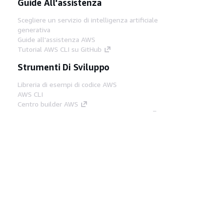
Guide All'assistenza
Scegliere un servizio di intelligenza artificiale
generativa
Guide all'assistenza AWS
Tutorial AWS CLI su GitHub
Strumenti Di Sviluppo
Libreria di esempi di codice AWS
AWS CLI
Centro builder AWS
Blog AWS sugli strumenti per sviluppatori
Link Utili
Scarica il server MCP di AWS Docs
Accedi alla Console AWS
Forum di AWS re:Post
Privacy
Condizioni del sito
Preferenze
cookie
© 2026, Amazon Web Services, Inc. o
società affiliate. Tutti i diritti riservati.